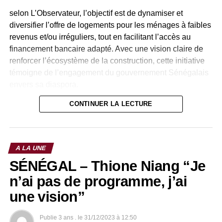
selon L’Observateur, l’objectif est de dynamiser et
diversifier l’offre de logements pour les ménages à faibles
revenus et/ou irréguliers, tout en facilitant l’accès au
financement bancaire adapté. Avec une vision claire de
renforcer l’écosystème de la construction, cette initiative
témoigne de l’engagement du gouvernement Sénégalais
envers sa diaspora.
CONTINUER LA LECTURE
Les 100 000 logements prévus dans ce projet ont été
élaborés en partenariat avec le gouvernement Sénégalais
et ses collaborateurs, cherchant à répondre aux besoins
spécifiques et aux préoccupations en matière de
A LA UNE
logement des Sénégalais vivant à l’étranger.
SÉNÉGAL – Thione Niang “Je
Source : PressAfrik
n’ai pas de programme, j’ai
une vision”
Publie
3 ans .
le
31/12/2023 à 12:50