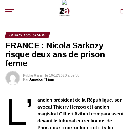
CHAUD TOO CHAUD
FRANCE : Nicola Sarkozy
risque deux ans de prison
ferme
Publie
6 ans .
le
10/12/2020 à 09:58
Par
Amadou Thiam
L’
ancien président de la République, son
avocat Thierry Herzog et l’ancien
magistrat Gilbert Azibert comparaissent
devant le tribunal correctionnel de
Paris pour « corruption » et « trafic