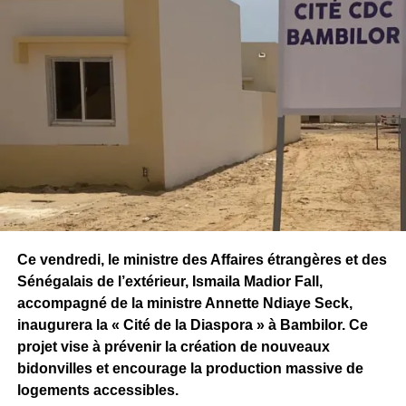
C’est dans une ambiance festive avec le groupe “Les
Confretis » que s’est terminée le meeting. Les leaders et
alliés du parti démocratique ont rejoint John Steenhuisen
sur la scène pour une photo de famille.
La date officielle des élections n’est pas encore annoncée
mais l’alliance Démocratique est déterminée à faire
entendre sa voix en ces périodes pré-électorales.
Ce vendredi, le ministre des Affaires étrangères et des
Sénégalais de l’extérieur, Ismaila Madior Fall,
accompagné de la ministre Annette Ndiaye Seck,
inaugurera la « Cité de la Diaspora » à Bambilor. Ce
projet vise à prévenir la création de nouveaux
bidonvilles et encourage la production massive de
logements accessibles.