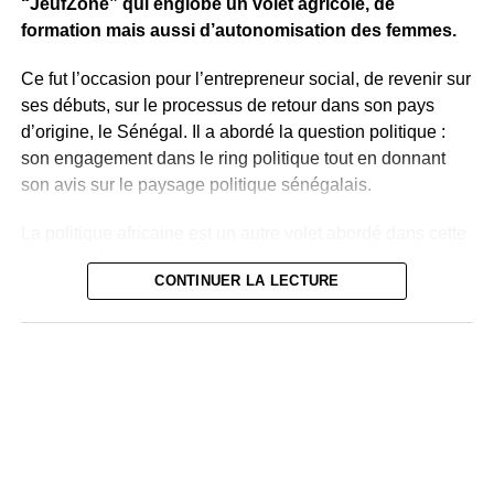
“JeufZone” qui englobe un volet agricole, de
formation mais aussi d’autonomisation des femmes.
Ce fut l’occasion pour l’entrepreneur social, de revenir sur
ses débuts, sur le processus de retour dans son pays
d’origine, le Sénégal. Il a abordé la question politique :
son engagement dans le ring politique tout en donnant
son avis sur le paysage politique sénégalais.
La politique africaine est un autre volet abordé dans cette
interview. L’urgence de l’industrialisation du continent,
CONTINUER LA LECTURE
l’urgence d’aider la jeunesse africaine afin qu’elle ait les
mêmes opportunités de développement que les autres
jeunes du monde, lui tient à cœur.
Sur la question de l’école africaine, Thione Niang
propose une refonte de celle-çi en commençant par un
changement de paradigme et surtout du contenu des
enseignements. Selon lui, il faut revenir sur nos
fondamentaux à savoir nos propres modèles de