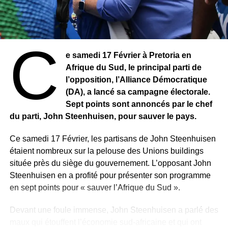
parquet, à caractériser la corruption et le trafic d’influence.
L’ancien président se défend en ces termes : «
je n’ai
C
jamais commis le moindre acte de corruption.
» Son
avocate, Me Jacqueline Lafont s’est acharnée contre le
e samedi 17 Février à Pretoria en
parquet et a déclaré qu’elle a «
surtout entendu trois
Afrique du Sud, le principal parti de
semaines d’audience et un parquet muet, un parquet
l’opposition, l’Alliance Démocratique
inexistant, un parquet qui ne réagissait jamais, un parquet
(DA), a lancé sa campagne électorale.
qui était mis chaque jour un peu plus face aux failles, à
Sept points sont annoncés par le chef
l’inexistence, à la vacuité de son accusation
. »
du parti, John Steenhuisen, pour sauver le pays.
Ce samedi 17 Février, les partisans de John Steenhuisen
RELATED TOPICS:
étaient nombreux sur la pelouse des Unions buildings
UP NEXT
située près du siège du gouvernement. L’opposant John
ÉTATS-UNIS : La vaccination contre la Covid-19
Steenhuisen en a profité pour présenter son programme
débute ce lundi
en sept points pour « sauver l’Afrique du Sud ».
DON'T MISS
ETATS-UNIS : Joe Biden choisit un Afro-
Devant une foule immense, John Steenhuisen a parlé des
Américain à la tête du Pentagone
maux qui étouffent l’économie sud-africaine et qui ont