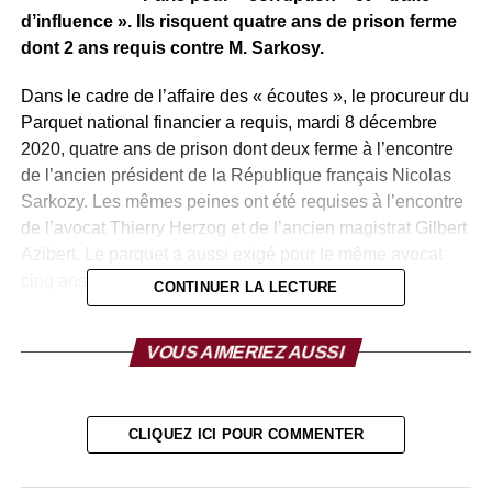
d’influence ». Ils risquent quatre ans de prison ferme
dont 2 ans requis contre M. Sarkosy.
Dans le cadre de l’affaire des « écoutes », le procureur du
Parquet national financier a requis, mardi 8 décembre
2020, quatre ans de prison dont deux ferme à l’encontre
de l’ancien président de la République français Nicolas
Sarkozy. Les mêmes peines ont été requises à l’encontre
de l’avocat Thierry Herzog et de l’ancien magistrat Gilbert
Azibert. Le parquet a aussi exigé pour le même avocat
cinq ans d’interdiction professionnelle.
CONTINUER LA LECTURE
Nicolas Sarkozy, son avocat Thierry Herzog et l’ancien
VOUS AIMERIEZ AUSSI
magistrat Gilbert Azibert comparaissent pour
« corruption » et « trafic d’influence », des délits passibles
de 10 ans de prison. Thierry Herzog et Gilbert Azibert sont
également jugés pour « violation du secret
CLIQUEZ ICI POUR COMMENTER
professionnel ».