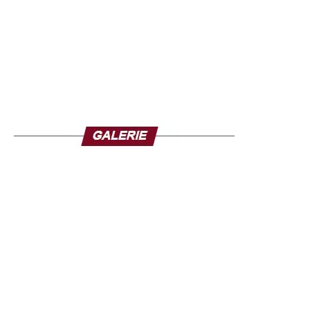
représentations identitaires notamment Cheikh Anta Diop
ou encore Nkrumah.
Thione Niang, nous a également parlé de vision, sa
vision et non un programme, pour donner à chaque
sénégalais ce qu’il mérite aussi bien sur le plan de
l’éducation, la santé, mais aussi sur le développement
des infrastructures, qui selon lui, passe forcément et
d’abord par l’autosuffisance alimentaire d’où son retour
vers la terre pour un progrès agricole affirmé.
Il a fini par lancer un message fort à l’ensemble des
sénégalais.
La suite de l’interview sur ce lien :