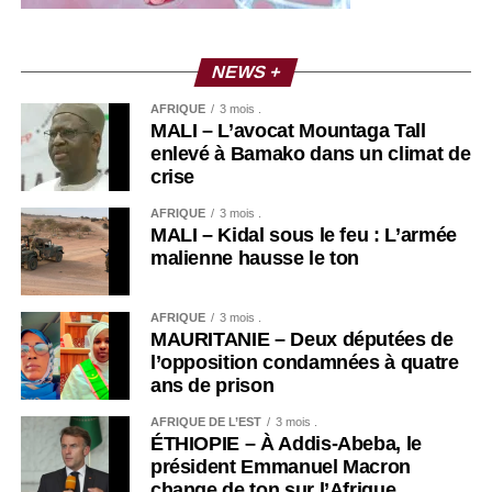
NEWS +
AFRIQUE
3 mois .
MALI – L’avocat Mountaga Tall
enlevé à Bamako dans un climat de
crise
AFRIQUE
3 mois .
MALI – Kidal sous le feu : L’armée
malienne hausse le ton
AFRIQUE
3 mois .
MAURITANIE – Deux députées de
l’opposition condamnées à quatre
ans de prison
AFRIQUE DE L’EST
3 mois .
ÉTHIOPIE – À Addis-Abeba, le
président Emmanuel Macron
change de ton sur l’Afrique