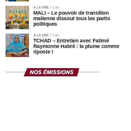
A LA UNE
1 an .
MALI – Le pouvoir de transition
malienne dissout tous les partis
politiques
A LA UNE
1 an .
TCHAD – Entretien avec Fatimé
Raymonne Habré : la plume comme
riposte !
Thione Niang ©Ze-Africanews