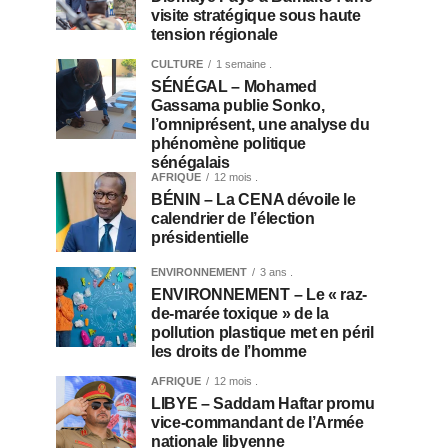
visite stratégique sous haute
tension régionale
CULTURE
1 semaine .
SÉNÉGAL – Mohamed
Gassama publie Sonko,
l’omniprésent, une analyse du
phénomène politique
sénégalais
AFRIQUE
12 mois .
BÉNIN – La CENA dévoile le
calendrier de l’élection
présidentielle
ENVIRONNEMENT
3 ans .
ENVIRONNEMENT – Le « raz-
de-marée toxique » de la
pollution plastique met en péril
les droits de l’homme
AFRIQUE
12 mois .
LIBYE – Saddam Haftar promu
vice-commandant de l’Armée
nationale libyenne