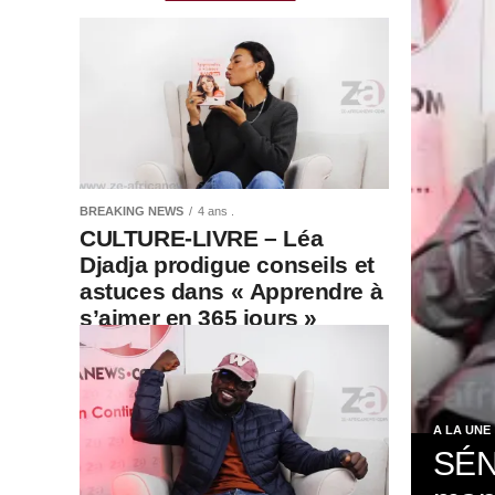
BREAKING NEWS
4 ans .
CULTURE-LIVRE – Léa
Djadja prodigue conseils et
astuces dans « Apprendre à
s’aimer en 365 jours »
A LA UNE
SÉN