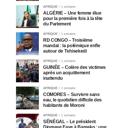
AFRIQUE
1 semaine .
ALGÉRIE – Une femme élue
pour la première fois à la tête
du Parlement
AFRIQUE
1 semaine .
RD CONGO – Troisième
mandat : la polémique enfle
autour de Tshisekedi
AFRIQUE
1 semaine .
GUINÉE – Colère des victimes
après un acquittement
inattendu
AFRIQUE
1 semaine .
COMORES – Survivre sans
eau, le quotidien difficile des
habitants de Moroni
AFRIQUE
1 semaine .
SÉNÉGAL – Le président
Diomaye Faye à Bamako : une