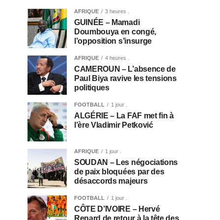
AFRIQUE
3 heures .
GUINÉE – Mamadi
Doumbouya en congé,
l’opposition s’insurge
AFRIQUE
4 heures .
CAMEROUN – L’absence de
Paul Biya ravive les tensions
politiques
FOOTBALL
1 jour .
ALGÉRIE – La FAF met fin à
l’ère Vladimir Petković
AFRIQUE
1 jour .
SOUDAN – Les négociations
de paix bloquées par des
désaccords majeurs
FOOTBALL
1 jour .
CÔTE D’IVOIRE – Hervé
Renard de retour à la tête des