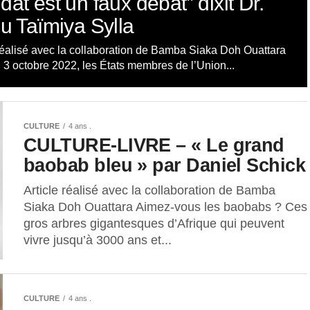
at est un faux débat” dixit Dr.
u Taïmiya Sylla
 réalisé avec la collaboration de Bamba Siaka Doh Ouattara
i 3 octobre 2022, les États membres de l’Union...
CULTURE
4 ans .
CULTURE-LIVRE – « Le grand
baobab bleu » par Daniel Schick
Article réalisé avec la collaboration de Bamba
Siaka Doh Ouattara Aimez-vous les baobabs ? Ces
gros arbres gigantesques d’Afrique qui peuvent
vivre jusqu’à 3000 ans et...
CULTURE
4 ans .