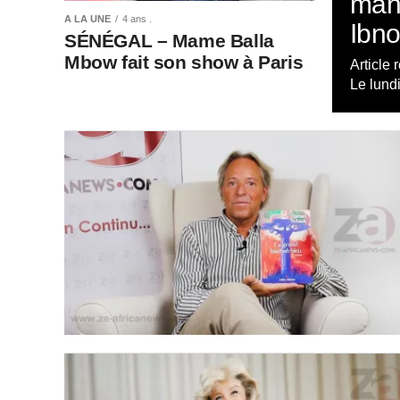
mand
A LA UNE
4 ans .
Ibno
SÉNÉGAL – Mame Balla
Mbow fait son show à Paris
Article
Le lund