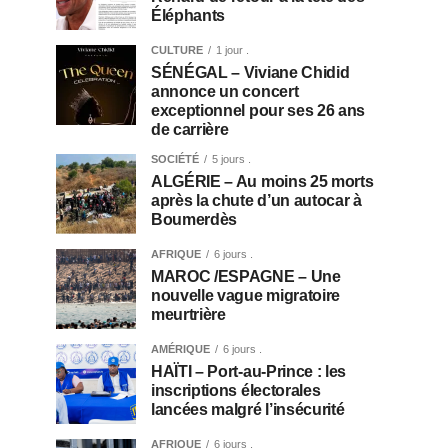
Éléphants
CULTURE
1 jour .
SÉNÉGAL – Viviane Chidid
annonce un concert
exceptionnel pour ses 26 ans
de carrière
SOCIÉTÉ
5 jours .
ALGÉRIE – Au moins 25 morts
après la chute d’un autocar à
Boumerdès
AFRIQUE
6 jours .
MAROC /ESPAGNE – Une
nouvelle vague migratoire
meurtrière
AMÉRIQUE
6 jours .
HAÏTI – Port-au-Prince : les
inscriptions électorales
lancées malgré l’insécurité
AFRIQUE
6 jours .