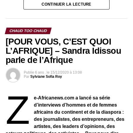
CONTINUER LA LECTURE
CHAUD TOO CHAUD
[POUR VOUS, C’EST QUOI
L’AFRIQUE] – Sandra Idissou
parle de l’Afrique
Publie
6 ans .
le
15/12/2020 à 13:08
Par
Sylviane Sofia Roy
Z
e-Africanews.com a lancé sa série
d’interviews d’hommes et de femmes
africains du continent et de la diaspora :
des journalistes, des entrepreneurs, des
artistes, des leaders d’opinions, des