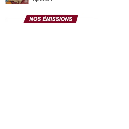
Il a raison, c’est ce qui est en train de naître aujourd’hui
Nous sommes des gens révoltés
parce que nous voulons donner raison
À notre humble serviteur Thomas Sankara
Et ce moment-là va venir
Parce que l’Afrique bouillonne d’intellectuels aujourd’hui
Nous n’avons peur de personne
On va attaquer ceux qui obtiennent l’Afrique en face
Connaissance contre connaissance
Non pas dans la violence, non pas dans la guerre
Parce que la violence est l’arme des faibles
L’Afrique a subi cette violence
C’est pourquoi elle est faible
Mais nous allons utiliser la connaissance
Seule gage seule garantie
Pour remettre les pendules à l’heure
Pour aider notre peuple
Voilà pour l’Afrique