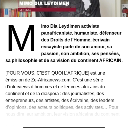
M
imo Dia Leydimen activiste
panafricaniste, humaniste, défenseur
des Droits de l’Homme, écrivain
essayiste parle de son amour, sa
passion, son ambition, ses pensées,
sa philosophie et de sa vision du continent AFRICAIN.
[POUR VOUS, C’EST QUOI L’AFRIQUE] est une
émission de Ze-Africanews.com. C’est une série
d’interviews d’hommes et de femmes africains du
continent et de la diaspora : des journalistes, des
entrepreneurs, des artistes, des écrivains, des leaders
d’opinions, des acteurs politiques, des activistes… Pour
nous dire leur ambition, leur vision africaine du continent.
L’interview intégrale ici :