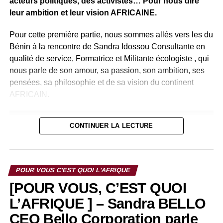
acteurs politiques, des activistes… Pour nous dire
leur ambition et leur vision AFRICAINE.
Pour cette première partie, nous sommes allés vers les du
Bénin à la rencontre de Sandra Idossou Consultante en
qualité de service, Formatrice et Militante écologiste , qui
nous parle de son amour, sa passion, son ambition, ses
pensées, sa philosophie et de sa vision du continent
AFRICAIN.
Je suis Mimo Dia Leydimen
Je suis activiste panafricaniste
CONTINUER LA LECTURE
Humaniste, défenseur des Droits de l’Homme
Je suis écrivain essayiste
Pour vous c’est quoi l’Afrique ?
POUR VOUS C'EST QUOI L'AFRIQUE
Je vais vous surprendre
[POUR VOUS, C’EST QUOI
Pour moi l’Afrique n’est pas un continent
L’AFRIQUE ] – Sandra BELLO
Ça c’est faux, l’Afrique n’est pas un continent
CEO Bello Corporation parle
L’Afrique est un pays