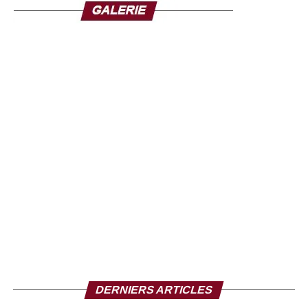
Vous êtes journaliste, vous en être témoin
Le peuple africain lit moins
Parce que malheureusement, c’est une vérité
Moins instruite, nous avons tendance à copier
Ce que font les arabes
Ce que font les Blancs
Ce que font les autres peuples
Alors que les autres peuples nous envient
Mais en cachette
Pour moi l’Afrique, au jour d’aujourd’hui
C’est la renaissance de ses cendres
Pour moi l’Afrique, c’est un continent
Qui a subi l’esclavage
La traite arabo musulmanes 14 siècles
La traite négrière 400 années
La colonisation 200 à 300
Et aujourd’hui cette nouvelle forme de domination
DERNIERS ARTICLES
Qu’on appelle le colonialisme