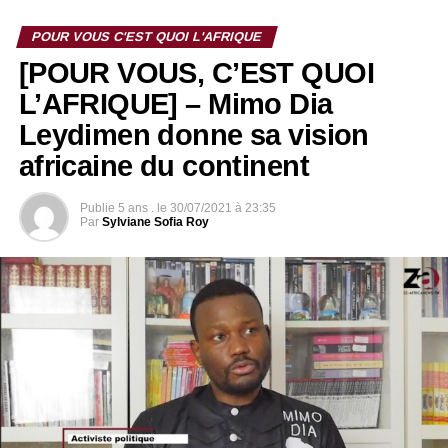
POUR VOUS C'EST QUOI L'AFRIQUE
[POUR VOUS, C’EST QUOI
L’AFRIQUE] – Mimo Dia
Leydimen donne sa vision
africaine du continent
Publie
5 ans .
le
30/07/2021 à 23:35
RELATED TOPICS:
Par
Sylviane Sofia Roy
UP NEXT
POUR VOUS, C’EST QUOI L’AFRIQUE : BJL
Slasheur donne sa vision du continent africain
DON'T MISS
MODE ET FASHION : DON’T TOUCH MY HAIR :
Murielle Kabile donne aux cheveux crépus toute
leur essence.