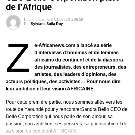
de l’Afrique
On pose me plus souvent
Cette question et la réponse est toujours constante
L’Afrique, ce n’est pas un continent
Publie
6 ans .
le
04/12/2020 à 08:58
Par
Sylviane Sofia Roy
L’Afrique, c’est un pays
Parce que nous sommes tous des noirs africains
Z
Nous avons les mêmes cultures
e-Africanews.com a lancé sa série
Les mêmes traditions, les mêmes valeurs
d’interviews d’hommes et de femmes
Nous sommes les mêmes peuples
africains du continent et de la diaspora :
Nous avons été balcanisés
des journalistes, des entrepreneurs, des
Pour dire que nous sommes
artistes, des leaders d’opinions, des
Un continent, nous ne sommes pas
acteurs politiques, des activistes… Pour nous dire
Un continent, nous sommes un pays
leur ambition et leur vision AFRICAINE.
Avec des valeurs, avec des principes
Des totems, des tabous et beaucoup de choses
Pour cette première partie, nous sommes allés vers les
route de Yaoundé pour y rencontrerSandra Bello CEO de
Pour moi l’Afrique c’est un continent
Bello Corporation qui nous parle de son amour, sa
Très très jeune, très très dynamique
passion, son ambition, ses pensées, sa philosophie et de
Très très riche, mais très très appauvri
sa vision du continent AFRICAIN.
Très très maintenu dans la pauvreté