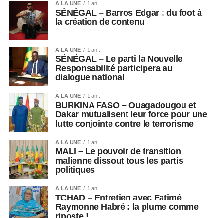
A LA UNE
1 an .
SÉNÉGAL – Barros Edgar : du foot à
Pour moi l’Afrique, c’est ça l’Afrique
la création de contenu
La souffrance et rien que la souffrance
Mais, vous savez, nous en tant que africains
A LA UNE
1 an .
Cette souffrance on peut la combattre
SÉNÉGAL – Le parti la Nouvelle
Parce que dans la souffrance
Responsabilité participera au
dialogue national
Peut renaître la vérité
c’est en souffrant que l’on se rebelle
A LA UNE
1 an .
Et qu’on essaie de changer les choses
BURKINA FASO – Ouagadougou et
Dakar mutualisent leur force pour une
Pour moi l’Afrique, c’est l’espoir
lutte conjointe contre le terrorisme
C’est l’espérance
A LA UNE
1 an .
Et je pense que ce messag est très clair
MALI – Le pouvoir de transition
Depuis des siècles nous avons été maintenus
malienne dissout tous les partis
politiques
Dans la pauvreté abyssale
Mais, ça, c’était avant
A LA UNE
1 an .
Parce qu’au jour d’aujourd’hui
TCHAD – Entretien avec Fatimé
Sankara avait dit :
Raymonne Habré : la plume comme
riposte !
“Tuez Sankara et des millions de Sankara naîtront »