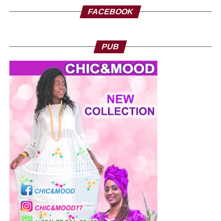
Et cette ignorance, elle va s’effacer tôt ou tard
FACEBOOK
Nous sommes en train de faire
Un travail d’éveil des consciences
C’est vrai qu’en ce moment là
PUB
On sera déjà décès parce que
La vie d’un homme elle est courte
Mais ce que nous avons produit
En tant qu’écrivain en tant qu’activistes
Restera sur place
Et nos arrières petits enfants viendront
Voir la lumière que nous avons indiqué
Et nous osons espérer que ces arrières petites fils vont
récuperer ces livres-là et
vont le lire et vont les comprendre et vont cheminer dans
le bon sens que de la même manière que nous avons
honoré les voeux de Thomas Sankara
L’Afrique c’est un fleuve de contrat léonin
C’est à dire donc la corruption, la mal gouvernance