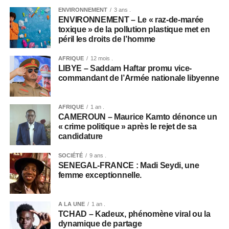
ENVIRONNEMENT
3 ans .
ENVIRONNEMENT – Le « raz-de-marée
toxique » de la pollution plastique met en
péril les droits de l’homme
AFRIQUE
12 mois .
LIBYE – Saddam Haftar promu vice-
commandant de l’Armée nationale libyenne
AFRIQUE
1 an .
CAMEROUN – Maurice Kamto dénonce un
« crime politique » après le rejet de sa
candidature
SOCIÉTÉ
9 ans .
SENEGAL-FRANCE : Madi Seydi, une
femme exceptionnelle.
A LA UNE
1 an .
TCHAD – Kadeux, phénomène viral ou la
dynamique de partage