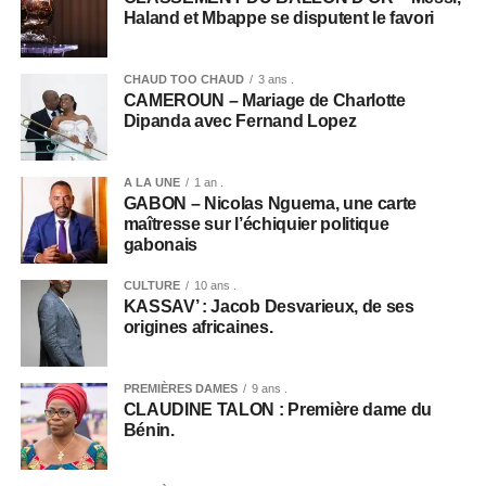
Haland et Mbappe se disputent le favori
CHAUD TOO CHAUD
3 ans .
CAMEROUN – Mariage de Charlotte
Dipanda avec Fernand Lopez
A LA UNE
1 an .
GABON – Nicolas Nguema, une carte
maîtresse sur l’échiquier politique
gabonais
CULTURE
10 ans .
KASSAV’ : Jacob Desvarieux, de ses
origines africaines.
PREMIÈRES DAMES
9 ans .
CLAUDINE TALON : Première dame du
Bénin.