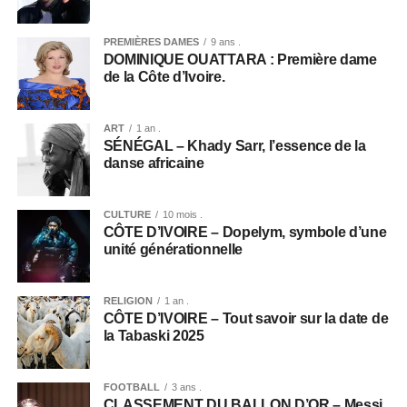
PREMIÈRES DAMES
9 ans .
DOMINIQUE OUATTARA : Première dame
de la Côte d’Ivoire.
ART
1 an .
SÉNÉGAL – Khady Sarr, l’essence de la
danse africaine
CULTURE
10 mois .
CÔTE D’IVOIRE – Dopelym, symbole d’une
unité générationnelle
RELIGION
1 an .
CÔTE D’IVOIRE – Tout savoir sur la date de
la Tabaski 2025
FOOTBALL
3 ans .
CLASSEMENT DU BALLON D’OR – Messi,