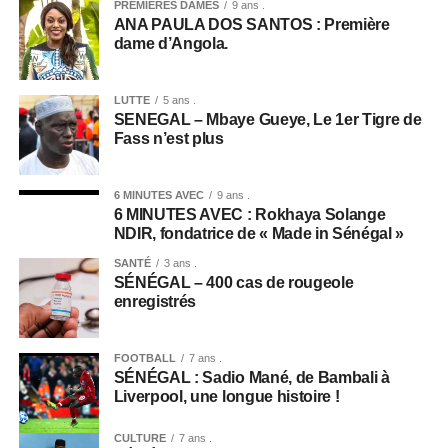
PREMIÈRES DAMES
9 ans .
ANA PAULA DOS SANTOS : Première
dame d’Angola.
LUTTE
5 ans .
SENEGAL – Mbaye Gueye, Le 1er Tigre de
Fass n’est plus
6 MINUTES AVEC
9 ans .
6 MINUTES AVEC : Rokhaya Solange
NDIR, fondatrice de « Made in Sénégal »
SANTÉ
3 ans .
SÉNÉGAL – 400 cas de rougeole
enregistrés
FOOTBALL
7 ans .
SÉNÉGAL : Sadio Mané, de Bambali à
Liverpool, une longue histoire !
CULTURE
7 ans .