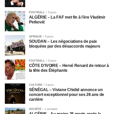
FOOTBALL
5 jours .
ALGÉRIE – La FAF met fin à l’ère Vladimir
Petković
AFRIQUE
5 jours .
SOUDAN – Les négociations de paix
bloquées par des désaccords majeurs
FOOTBALL
5 jours .
CÔTE D’IVOIRE – Hervé Renard de retour à
la tête des Éléphants
CULTURE
5 jours .
SÉNÉGAL – Viviane Chidid annonce un
concert exceptionnel pour ses 26 ans de
carrière
SOCIÉTÉ
1 semaine .
ALGÉRIE – Au moins 25 morts après la