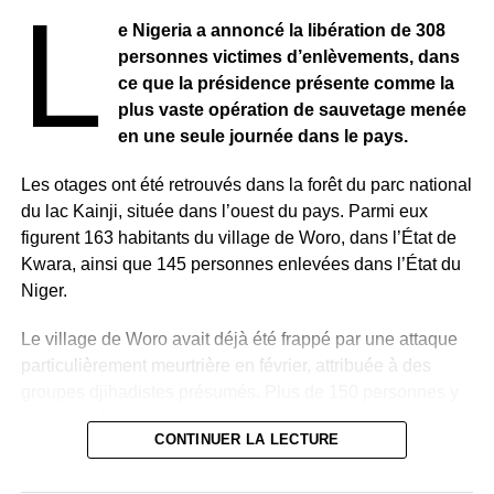
L
e Nigeria a annoncé la libération de 308
personnes victimes d’enlèvements, dans
ce que la présidence présente comme la
plus vaste opération de sauvetage menée
en une seule journée dans le pays.
Les otages ont été retrouvés dans la forêt du parc national
du lac Kainji, située dans l’ouest du pays. Parmi eux
figurent 163 habitants du village de Woro, dans l’État de
Kwara, ainsi que 145 personnes enlevées dans l’État du
Niger.
Le village de Woro avait déjà été frappé par une attaque
particulièrement meurtrière en février, attribuée à des
groupes djihadistes présumés. Plus de 150 personnes y
avaient été tuées, tandis que de nombreux habitants
CONTINUER LA LECTURE
avaient été enlevés.
Pour mener à bien cette opération, les autorités