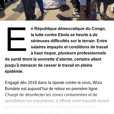
E
n République démocratique du Congo,
la lutte contre Ebola se heurte à de
sérieuses difficultés sur le terrain. Entre
salaires impayés et conditions de travail
à haut risque, plusieurs professionnels
de santé tirent la sonnette d’alarme, certains allant
jusqu’à menacer de cesser le travail en pleine
épidémie.
Engagé dès 2018 dans la riposte contre le virus, Wiza
Bondele est aujourd’hui de retour en première ligne.
Chargé de désinfecter les zones contaminées et de
sensibiliser les populations, il affirme avoir travaillé durant
trois mois sans percevoir de rémunération. D’autres
agents, eux, n’auraient reçu que 380 dollars, loin des 510