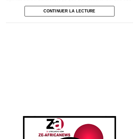
dollars initialement promis.
CONTINUER LA LECTURE
Face à cette situation, Wiza Bondele et plusieurs de ses
collègues ont entamé une grève en juillet, dénonçant à la
fois le non-paiement des salaires et les risques encourus
au quotidien.
« Nous travaillons dans
des conditions
dangereuses, parfois
face à des patients qui
vomissent du sang.
Nous méritons notre
salaire et nos primes »,
explique-t-il.