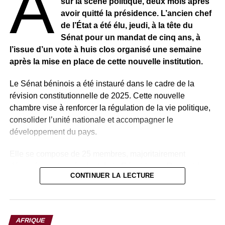
A
sur la scène politique, deux mois après
SÉNÉGAL – Crise CAN : Patrice Motsepe attendu
à Dakar
avoir quitté la présidence. L’ancien chef
de l’État a été élu, jeudi, à la tête du
Sénat pour un mandat de cinq ans, à
l’issue d’un vote à huis clos organisé une semaine
après la mise en place de cette nouvelle institution.
Le Sénat béninois a été instauré dans le cadre de la
révision constitutionnelle de 2025. Cette nouvelle
chambre vise à renforcer la régulation de la vie politique,
consolider l’unité nationale et accompagner le
développement du pays.
Elle se compose de 25 membres, majoritairement
désignés par le président de la République, Romuald
CONTINUER LA LECTURE
Wadagni, auxquels s’ajoutent des membres de droit.
Parmi ces membres de droit figurent plusieurs anciens
présidents du Bénin, notamment Nicéphore Soglo (1991-
AFRIQUE
1996), aujourd’hui âgé de 91 ans, ainsi que Thomas Boni