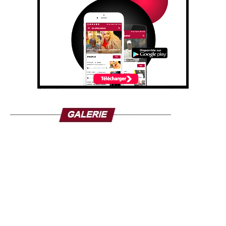
Les équipes sanitaires interviennent en effet dans des
environnements à forte exposition, manipulant des cas
potentiellement mortels, souvent sans garanties
suffisantes.
Cette mobilisation intervient alors que la 17e épidémie
d’Ebola en RDC est considérée comme l’une des plus
graves. Elle a déjà fait au moins 3 800 cas et 1 751
décès, touchant cinq provinces du pays. Face à l’ampleur
de la crise, les populations appellent à une réponse plus
efficace des autorités. Certaines familles de victimes
réclament notamment un meilleur accès aux traitements
et une accélération des mesures sanitaires.
Malgré les difficultés, les professionnels de santé restent
mobilisés, travaillant sans relâche au contact des
malades. Mais le doute s’installe chez certains, à l’image
de Wiza Bondele, conscient des risques pour lui-même et