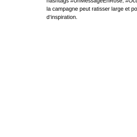
hashtags #UnMessageEnRose, #Octobr
la campagne peut ratisser large et p
d’inspiration.