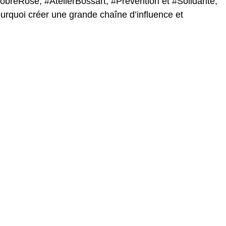
eRose, #AtelierBossart, #Prévention et #Solidarité,
ourquoi créer une grande chaîne d’influence et