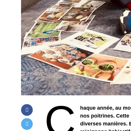
C
haque année, au moi
nos poitrines. Cette
diverses manières. E