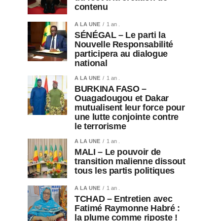
contenu
A LA UNE
1 an .
SÉNÉGAL – Le parti la
Nouvelle Responsabilité
participera au dialogue
national
A LA UNE
1 an .
BURKINA FASO –
Ouagadougou et Dakar
mutualisent leur force pour
une lutte conjointe contre
le terrorisme
A LA UNE
1 an .
MALI – Le pouvoir de
transition malienne dissout
tous les partis politiques
A LA UNE
1 an .
TCHAD – Entretien avec
Fatimé Raymonne Habré :
la plume comme riposte !