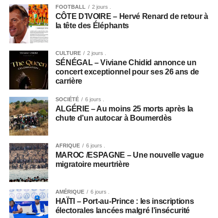
FOOTBALL
2 jours .
CÔTE D’IVOIRE – Hervé Renard de retour à
la tête des Éléphants
CULTURE
2 jours .
SÉNÉGAL – Viviane Chidid annonce un
concert exceptionnel pour ses 26 ans de
carrière
SOCIÉTÉ
6 jours .
ALGÉRIE – Au moins 25 morts après la
chute d’un autocar à Boumerdès
AFRIQUE
6 jours .
MAROC /ESPAGNE – Une nouvelle vague
migratoire meurtrière
AMÉRIQUE
6 jours .
HAÏTI – Port-au-Prince : les inscriptions
électorales lancées malgré l’insécurité