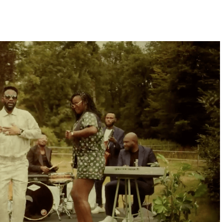
uses par contre Aïcha Kone, je trouve sa voix
é Absa Samb.
“Félicitations les filles vous êtes
ite le meilleur. Allez fiesta aller fiesta”
a
 dire que les All Stars sont de retour en force.