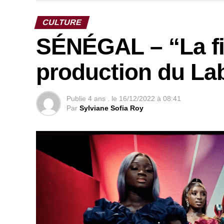
CULTURE
SÉNÉGAL – “La fie
production du Lab
Publie
4 ans .
le
16/12/2022 à 08:41
Par
Sylviane Sofia Roy