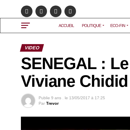
ACCUEIL
POLITIQUE
ECO-FIN
VIDEO
SENEGAL : Le 
Viviane Chidid
Publie
9 ans .
le
13/05/2017 à 17:25
Par
Trevor