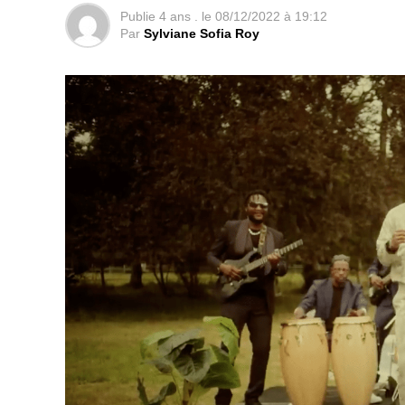
Diop.
“Machallah elle sont toutes talentue
Publie
4 ans .
le
08/12/2022 à 19:12
extraordinaire bravo les filles”
a comment
Par
Sylviane Sofia Roy
formidables bonne continuation je vous souha
également commenté Fatou Ndiaye. On peut
Le clip à regarder ici :