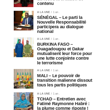
contenu
A LA UNE
1 an .
SÉNÉGAL – Le parti la
Nouvelle Responsabilité
participera au dialogue
national
A LA UNE
1 an .
BURKINA FASO –
Ouagadougou et Dakar
mutualisent leur force pour
une lutte conjointe contre
le terrorisme
A LA UNE
1 an .
MALI – Le pouvoir de
transition malienne dissout
tous les partis politiques
A LA UNE
1 an .
TCHAD – Entretien avec
Fatimé Raymonne Habré :
la plume comme riposte !