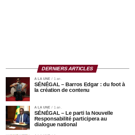
Les autorités congolaises, en collaboration avec les
partenaires internationaux, s’organisent pour contenir la
propagation : surveillance accrue, isolement des cas
suspects, sensibilisation des populations et renforcement
des capacités hospitalières. Mais la rapidité de diffusion
du virus et la forte mobilité dans certaines zones urbaines
et frontalières rendent la situation particulièrement
complexe, transformant cette épidémie en véritable
course contre la montre.
DERNIERS ARTICLES
A LA UNE
1 an .
SÉNÉGAL – Barros Edgar : du foot à
la création de contenu
A LA UNE
1 an .
SÉNÉGAL – Le parti la Nouvelle
Responsabilité participera au
dialogue national