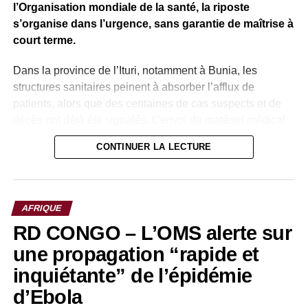
l’Organisation mondiale de la santé, la riposte
s’organise dans l’urgence, sans garantie de maîtrise à
court terme.
Dans la province de l’Ituri, notamment à Bunia, les
structures sanitaires peinent à absorber l’afflux de
patients, alors que des centaines de cas suspects et de
décès ont déjà été signalés. L’envoi de matériel médical
et le déploiement d’experts internationaux témoignent
CONTINUER LA LECTURE
d’une mobilisation accrue, mais insuffisante face à
l’ampleur des besoins.
AFRIQUE
RD CONGO – L’OMS alerte sur
une propagation “rapide et
inquiétante” de l’épidémie
d’Ebola