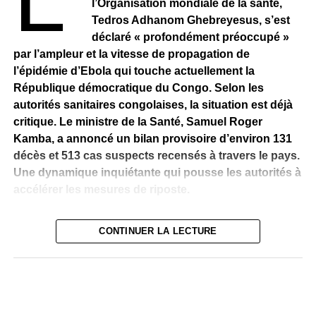
de transmission.
l’Organisation mondiale de la santé,
Tedros Adhanom Ghebreyesus, s’est
déclaré « profondément préoccupé »
par l’ampleur et la vitesse de propagation de
l’épidémie d’Ebola qui touche actuellement la
République démocratique du Congo. Selon les
autorités sanitaires congolaises, la situation est déjà
critique. Le ministre de la Santé, Samuel Roger
Kamba, a annoncé un bilan provisoire d’environ 131
décès et 513 cas suspects recensés à travers le pays.
Une dynamique inquiétante qui pousse les autorités à
accélérer les mesures de riposte.
Propagation régionale
L’extension géographique de l’épidémie accentue les
CONTINUER LA LECTURE
inquiétudes. Des cas suspects ont été signalés dans le
L’épidémie dépasse désormais les frontières congolaises.
Nord-Kivu, notamment à Butembo et Goma, carrefour
En Ouganda, deux cas ont été confirmés, dont un décès
stratégique déjà fragilisé par des tensions armées. Cette
enregistré dans la capitale Kampala. Cette extension
évolution fait craindre une diffusion plus large, difficile à
géographique renforce les craintes d’une crise sanitaire
contenir.