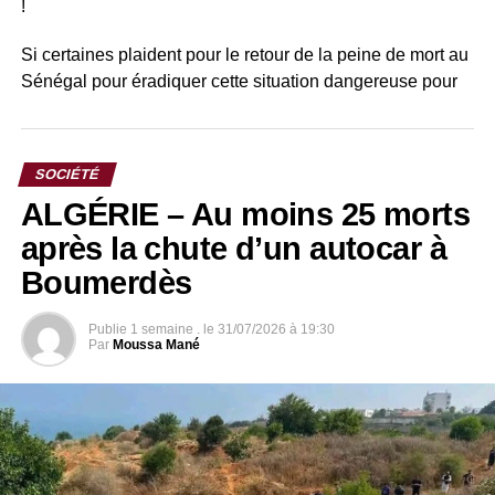
!
Si certaines plaident pour le retour de la peine de mort au
Sénégal pour éradiquer cette situation dangereuse pour
les femmes, d’autres plus nuancées comme l’ancienne
présidente de l’AJS (Association des juristes du Sénégal)
souhaitent plus de sanctions de la part de l’Etat.
SOCIÉTÉ
ALGÉRIE – Au moins 25 morts
Sa réaction sur cette vidéo :
après la chute d’un autocar à
Boumerdès
Publie
1 semaine .
le
31/07/2026 à 19:30
Par
Moussa Mané