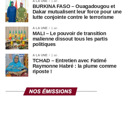
A LA UNE
1 an .
BURKINA FASO – Ouagadougou et
Dakar mutualisent leur force pour une
lutte conjointe contre le terrorisme
A LA UNE
1 an .
MALI – Le pouvoir de transition
malienne dissout tous les partis
politiques
A LA UNE
1 an .
TCHAD – Entretien avec Fatimé
Raymonne Habré : la plume comme
riposte !