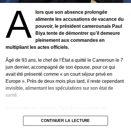
A
Cette mobilisation intervient alors que la 17e épidémie
lors que son absence prolongée
d’Ebola en RDC est considérée comme l’une des plus
alimente les accusations de vacance du
graves. Elle a déjà fait au moins 3 800 cas et 1 751
pouvoir, le président camerounais Paul
décès, touchant cinq provinces du pays. Face à l’ampleur
Biya tente de démontrer qu’il demeure
de la crise, les populations appellent à une réponse plus
pleinement aux commandes en
efficace des autorités. Certaines familles de victimes
multipliant les actes officiels.
réclament notamment un meilleur accès aux traitements
et une accélération des mesures sanitaires.
Âgé de 93 ans, le chef de l’État a quitté le Cameroun le 7
juin dernier, accompagné de son épouse, pour ce qui
Malgré les difficultés, les professionnels de santé restent
avait été présenté comme « un court séjour privé en
mobilisés, travaillant sans relâche au contact des
Europe ». Près de deux mois plus tard, il reste cependant
malades. Mais le doute s’installe chez certains, à l’image
invisible, alimentant les spéculations sur son état de
de Wiza Bondele, conscient des risques pour lui-même et
santé.
son entourage.
Pour contrer les rumeurs, Paul Biya a adopté une
« Je pourrais être
stratégie axée sur la signature de décrets. Fin juillet, il a
CONTINUER LA LECTURE
contaminé, puis
autorisé le ministre de l’Économie à finaliser des accords
avec la Banque islamique de développement, pour un