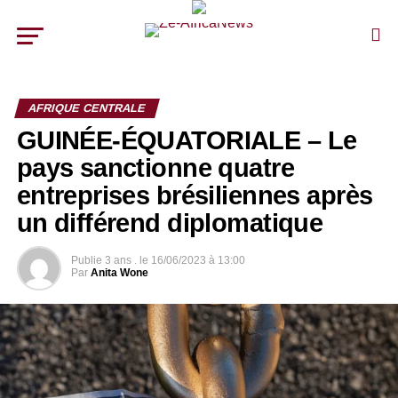
AFRIQUE CENTRALE
GUINÉE-ÉQUATORIALE – Le
pays sanctionne quatre
entreprises brésiliennes après
un différend diplomatique
Publie
3 ans .
le
16/06/2023 à 13:00
Par
Anita Wone