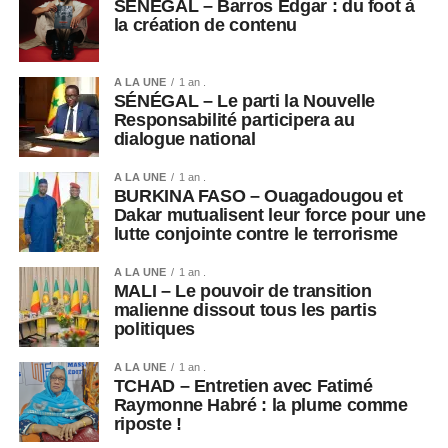
SÉNÉGAL – Barros Edgar : du foot à
la création de contenu
A LA UNE
1 an .
SÉNÉGAL – Le parti la Nouvelle
Responsabilité participera au
dialogue national
A LA UNE
1 an .
BURKINA FASO – Ouagadougou et
Dakar mutualisent leur force pour une
lutte conjointe contre le terrorisme
A LA UNE
1 an .
MALI – Le pouvoir de transition
malienne dissout tous les partis
politiques
A LA UNE
1 an .
TCHAD – Entretien avec Fatimé
Raymonne Habré : la plume comme
riposte !