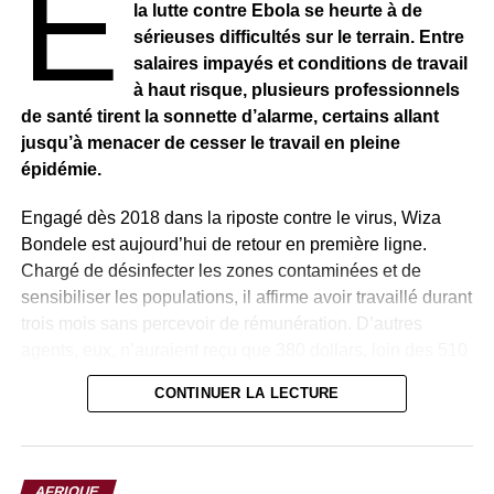
E
Le préjudice pourra aussi être « imputé sur les soldes
la lutte contre Ebola se heurte à de
créditeurs » de ces sociétés auprès de l’administration
sérieuses difficultés sur le terrain. Entre
publique, ajoute la même source.
salaires impayés et conditions de travail
à haut risque, plusieurs professionnels
Les autorités brésiliennes n’ont pas donné suite aux
de santé tirent la sonnette d’alarme, certains allant
demandes de l’AFP dans l’immédiat.
jusqu’à menacer de cesser le travail en pleine
épidémie.
« Enfin, après cinq ans, la Guinée équatoriale a rendu
justice grâce à ses propres institutions après l’incident
Engagé dès 2018 dans la riposte contre le virus, Wiza
diplomatique à Campinas (Etat de Sao Paulo, ndlr), au
Bondele est aujourd’hui de retour en première ligne.
Brésil en 2018 », s’est réjoui Teodorin sur Twitter.
Chargé de désinfecter les zones contaminées et de
sensibiliser les populations, il affirme avoir travaillé durant
RELATED TOPICS:
trois mois sans percevoir de rémunération. D’autres
agents, eux, n’auraient reçu que 380 dollars, loin des 510
UP NEXT
MALI – Le gouvernement de transition militaire
dollars initialement promis.
CONTINUER LA LECTURE
organise un référendum constitutionnel, 1er vote
contesté dans un pays en crise
Face à cette situation, Wiza Bondele et plusieurs de ses
collègues ont entamé une grève en juillet, dénonçant à la
DON'T MISS
fois le non-paiement des salaires et les risques encourus
SÉNÉGAL – Le Conseil académique de l’UCAD
AFRIQUE