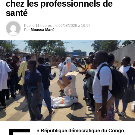
chez les professionnels de
Depuis cet incident, le ministère public de Guinée
santé
équatoriale avait introduit une demande en « dommages
et intérêts » devant la justice équato-guinéenne après
Publie
11 heures .
le
06/08/2026 à 16:17
avoir appris « la saisie, l’estimation et la vente aux
Par
Moussa Mané
enchères de biens de la République de Guinée
équatoriale, y compris la propriété qui abrite les services
diplomatiques dans la ville de Sao Paulo », indique un
communiqué de la vice-présidence équato-guinéenne
publié mercredi.
La justice équato-guinéenne a fait droit à cette demande
et reconnu un préjudice de 80 milliards de francs CFA
(121,8 millions d’euros) au bénéfice de la Guinée
équatoriale qui pourra être indemnisé par la « saisie
préventive des biens » de quatre entreprises brésiliennes
de construction « détenues par l’Etat »: ARG, LTDA,
ZAGOPE, et OAS GE, précise la vice-présidence.
n République démocratique du Congo,