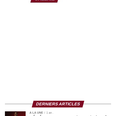
Bien que Félix Tshisekedi ait officiellement nié toute
intention de briguer un troisième mandat, ses déclarations
passées alimentent les inquiétudes. En mai dernier, il
avait affirmé :
« Si le peuple souhaite que j’effectue un
troisième mandat, j’accepterai. »
L’opposition, déjà fragilisée depuis la réélection du
président en 2023, s’est mobilisée contre toute tentative
de modification de la Constitution. Une manifestation
prévue pour dénoncer cette réforme a toutefois été
reportée, après l’annonce d’un dialogue national par le
gouvernement, dont les contours restent encore flous.
DERNIERS ARTICLES
A LA UNE
1 an .