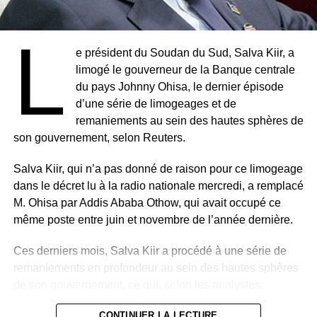
L
e président du Soudan du Sud, Salva Kiir, a
limogé le gouverneur de la Banque centrale
du pays Johnny Ohisa, le dernier épisode
d’une série de limogeages et de
remaniements au sein des hautes sphères de
son gouvernement, selon Reuters.
Salva Kiir, qui n’a pas donné de raison pour ce limogeage
dans le décret lu à la radio nationale mercredi, a remplacé
M. Ohisa par Addis Ababa Othow, qui avait occupé ce
même poste entre juin et novembre de l’année dernière.
Ces derniers mois, Salva Kiir a procédé à une série de
remaniements en profondeur au sein des hautes sphères
de son gouvernement, ce qui, selon les analystes,
témoigne d’une volonté de consolider son pouvoir dans
CONTINUER LA LECTURE