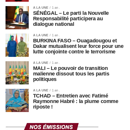
A LA UNE
1 an .
SÉNÉGAL – Le parti la Nouvelle
Responsabilité participera au
dialogue national
A LA UNE
1 an .
BURKINA FASO – Ouagadougou et
Dakar mutualisent leur force pour une
lutte conjointe contre le terrorisme
A LA UNE
1 an .
MALI – Le pouvoir de transition
malienne dissout tous les partis
politiques
A LA UNE
1 an .
TCHAD – Entretien avec Fatimé
Raymonne Habré : la plume comme
riposte !