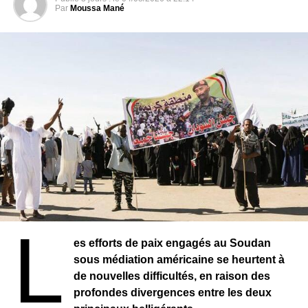
comparé les rebelles tigréens au diable et a déclaré qu’ils
Par
Moussa Mané
devraient être « les derniers de leur espèce ».
Facebook a déjà supprimé dans le passée des
publications de dirigeants dont une vidéo de l’ancien
Président américain Donald Trump liées aux violences
qui s’étaient produites au Capitole aux États-Unis.
Source : Koaci / Mensah – Correspondant permanent de
KOACI au Ghana, Togo et Nigeria – Joindre la rédaction
togolaise de koaci.com (+228) 98 95 28 38 ou
koaci.ghana@gmail.com –
RELATED TOPICS:
L
UP NEXT
es efforts de paix engagés au Soudan
SÉNÉGAL – Barthelemy Dias investi candidat à la
sous médiation américaine se heurtent à
mairie de la ville de Dakar
de nouvelles difficultés, en raison des
DON'T MISS
profondes divergences entre les deux
[PROCÈS SANKARA] – Le chauffeur du