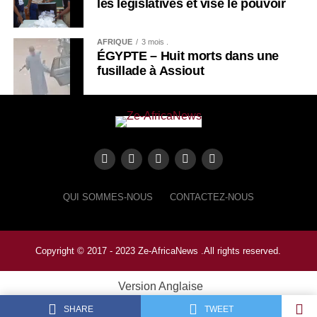
les législatives et vise le pouvoir
AFRIQUE
3 mois .
ÉGYPTE – Huit morts dans une
fusillade à Assiout
QUI SOMMES-NOUS
CONTACTEZ-NOUS
Copyright © 2017 - 2023 Ze-AfricaNews .All rights reserved.
Version Anglaise
SHARE
TWEET