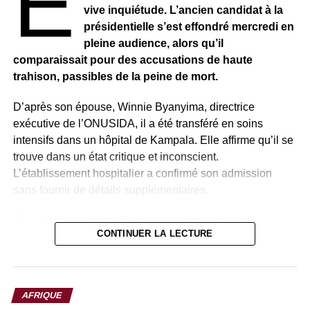
E
vive inquiétude. L’ancien candidat à la
Depuis avril 2023, le conflit entre les SAF et les RSF a
présidentielle s’est effondré mercredi en
causé des dizaines de milliers de morts et entraîné le
pleine audience, alors qu’il
déplacement de millions de personnes. Selon
comparaissait pour des accusations de haute
l’Organisation des Nations unies, près de 33,7 millions de
trahison, passibles de la peine de mort.
personnes auront besoin d’une aide humanitaire cette
D’après son épouse, Winnie Byanyima, directrice
année, illustrant l’ampleur de la crise.
exécutive de l’ONUSIDA, il a été transféré en soins
intensifs dans un hôpital de Kampala. Elle affirme qu’il se
trouve dans un état critique et inconscient.
L’établissement hospitalier a confirmé son admission
sans fournir de détails supplémentaires.
Âgé de 70 ans, Kizza Besigye est détenu depuis
CONTINUER LA LECTURE
plusieurs mois. Ancien médecin personnel du président
Yoweri Museveni, il s’est imposé au fil des années
comme l’une des principales figures de l’opposition,
dénonçant régulièrement les dérives autoritaires du
AFRIQUE
régime.