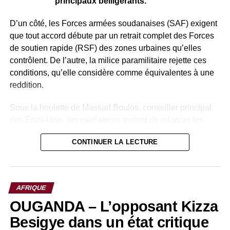
principaux belligérants.
commando et un ambassadeur balancent
Compaoré pour l’assassinat de Sankara
D’un côté, les Forces armées soudanaises (SAF) exigent
que tout accord débute par un retrait complet des Forces
de soutien rapide (RSF) des zones urbaines qu’elles
contrôlent. De l’autre, la milice paramilitaire rejette ces
conditions, qu’elle considère comme équivalentes à une
reddition.
Sous la houlette de Massad Boulos, conseiller principal
des États-Unis, les médiateurs tentent de relancer les
négociations en vue d’une trêve humanitaire de 90 jours.
CONTINUER LA LECTURE
Toutefois, les positions restent profondément
antagonistes, freinant toute avancée concrète.
Sur le terrain, la dynamique militaire influence également
AFRIQUE
les discussions. Selon l’analyste Mohiedeen Mohamed,
OUGANDA – L’opposant Kizza
les récents gains des SAF dans la région du Kordofan ont
renforcé leur position dans les négociations, tout en
Besigye dans un état critique
pouvant faciliter le retour des populations déplacées et