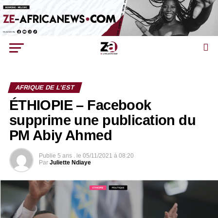
AFRIQUE DE L’EST
ÉTHIOPIE – Facebook
supprime une publication du
PM Abiy Ahmed
Publie
5 ans .
le
05/11/2021 à 08:20
Par
Juliette Ndiaye