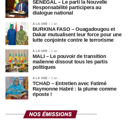
SÉNÉGAL – Le parti la Nouvelle
poursuivront sans interruption.
Responsabilité participera au
dialogue national
Cet épisode illustre néanmoins les fortes tensions
politiques persistantes en Guinée, où les appels à un
A LA UNE
1 an .
retour à un ordre constitutionnel pleinement démocratique
BURKINA FASO – Ouagadougou et
Dakar mutualisent leur force pour une
continuent d’alimenter le débat public.
lutte conjointe contre le terrorisme
A LA UNE
1 an .
MALI – Le pouvoir de transition
malienne dissout tous les partis
politiques
A LA UNE
1 an .
TCHAD – Entretien avec Fatimé
Raymonne Habré : la plume comme
riposte !