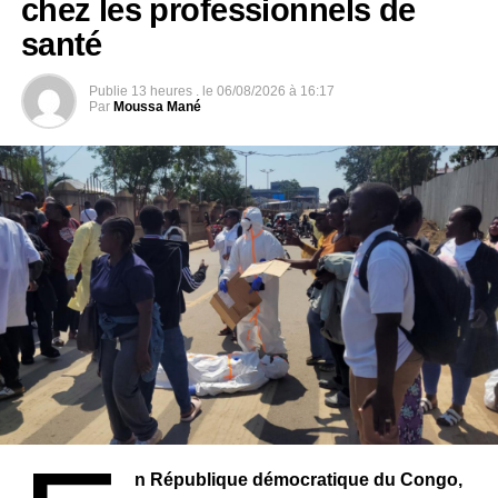
chez les professionnels de
santé
Malgré cette réussite, le Nigeria reste confronté à une
recrudescence des enlèvements contre rançon, en
particulier dans les régions du nord et du centre.
Publie
13 heures .
le
06/08/2026 à 16:17
Par
Moussa Mané
Les attaques se poursuivent en effet : récemment, au
moins 52 personnes, dont des enfants, ont été enlevées
dans l’État de Zamfara, illustrant la persistance de
l’insécurité dans le pays.
n République démocratique du Congo,