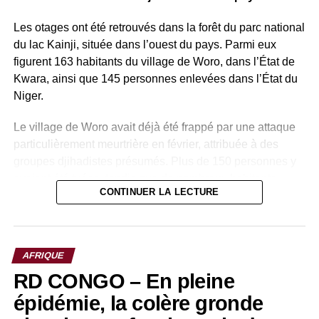
SÉNÉGAL – ONU : DAKAR refuse de soutenir
Macky Sall
Les otages ont été retrouvés dans la forêt du parc national
du lac Kainji, située dans l’ouest du pays. Parmi eux
figurent 163 habitants du village de Woro, dans l’État de
Kwara, ainsi que 145 personnes enlevées dans l’État du
Niger.
Le village de Woro avait déjà été frappé par une attaque
particulièrement meurtrière en février, attribuée à des
groupes djihadistes présumés. Plus de 150 personnes y
avaient été tuées, tandis que de nombreux habitants
CONTINUER LA LECTURE
avaient été enlevés.
Pour mener à bien cette opération, les autorités
nigérianes ont mobilisé plusieurs forces : l’armée, la
AFRIQUE
police, les services de renseignement ainsi que le Centre
RD CONGO – En pleine
national de lutte contre le terrorisme. Cette coordination a
permis de localiser et de libérer les otages dans une zone
épidémie, la colère gronde
forestière réputée difficile d’accès.