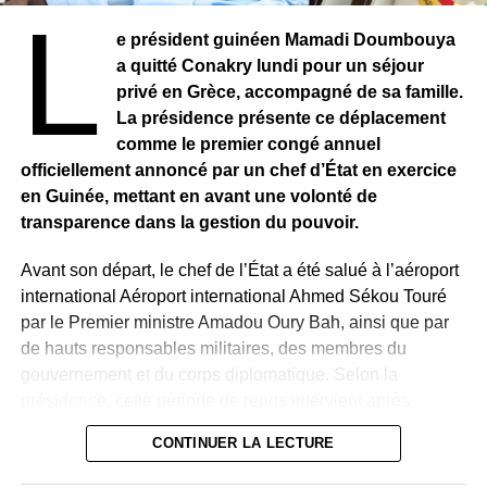
L
Cette mobilisation intervient alors que la 17e épidémie
e président guinéen Mamadi Doumbouya
d’Ebola en RDC est considérée comme l’une des plus
a quitté Conakry lundi pour un séjour
graves. Elle a déjà fait au moins 3 800 cas et 1 751
privé en Grèce, accompagné de sa famille.
décès, touchant cinq provinces du pays. Face à l’ampleur
La présidence présente ce déplacement
de la crise, les populations appellent à une réponse plus
comme le premier congé annuel
efficace des autorités. Certaines familles de victimes
officiellement annoncé par un chef d’État en exercice
réclament notamment un meilleur accès aux traitements
en Guinée, mettant en avant une volonté de
et une accélération des mesures sanitaires.
transparence dans la gestion du pouvoir.
Malgré les difficultés, les professionnels de santé restent
Avant son départ, le chef de l’État a été salué à l’aéroport
mobilisés, travaillant sans relâche au contact des
international Aéroport international Ahmed Sékou Touré
malades. Mais le doute s’installe chez certains, à l’image
par le Premier ministre Amadou Oury Bah, ainsi que par
de Wiza Bondele, conscient des risques pour lui-même et
de hauts responsables militaires, des membres du
son entourage.
gouvernement et du corps diplomatique. Selon la
présidence, cette période de repos intervient après
« Je pourrais être
plusieurs années d’intense activité à la tête du pays et
CONTINUER LA LECTURE
contaminé, puis
précède la poursuite des réformes engagées.