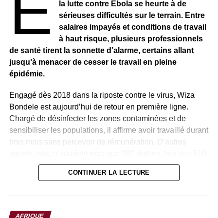
E
la lutte contre Ebola se heurte à de
sérieuses difficultés sur le terrain. Entre
salaires impayés et conditions de travail
à haut risque, plusieurs professionnels
de santé tirent la sonnette d’alarme, certains allant
jusqu’à menacer de cesser le travail en pleine
épidémie.
Engagé dès 2018 dans la riposte contre le virus, Wiza
Bondele est aujourd’hui de retour en première ligne.
Chargé de désinfecter les zones contaminées et de
sensibiliser les populations, il affirme avoir travaillé durant
trois mois sans percevoir de rémunération. D’autres
agents, eux, n’auraient reçu que 380 dollars, loin des 510
dollars initialement promis.
CONTINUER LA LECTURE
Face à cette situation, Wiza Bondele et plusieurs de ses
collègues ont entamé une grève en juillet, dénonçant à la
fois le non-paiement des salaires et les risques encourus
AFRIQUE