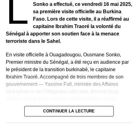
L
Une vision républicaine revendiquée
Sonko a effectué, ce vendredi 16 mai 2025,
La Nouvelle Responsabilité(NR) rappelle son
sa première visite officielle au Burkina
attachement à son crédo « JAMM AK NJARIN » (paix et
Faso. Lors de cette visite, il a réaffirmé au
prospérité partagée) et insiste sur sa conception du
capitaine Ibrahim Traoré la volonté du
dialogue national comme
« un instrument républicain de
Sénégal à apporter son soutien face à la menace
pacification, de renforcement de la démocratie et de
terroriste dans le Sahel.
consolidation de l’État de droit ».
En visite officielle à Ouagadougou, Ousmane Sonko,
Premier ministre du Sénégal, a été reçu en audience par
le président de la transition burkinabè, le capitaine
Ibrahim Traoré. Accompagné de trois membres de son
gouvernement — Yassine Fall, ministre des Affaires
étrangères et de l’Intégration africaine, Birame Diop,
ministre des Forces armées, et Khady Diène Gaye,
ministre des Sports — Le chef du gouvernement
CONTINUER LA LECTURE
sénégalais a multiplié les échanges diplomatiques au
sommet.
Cette première visite au Burkina Faso s’inscrit dans un