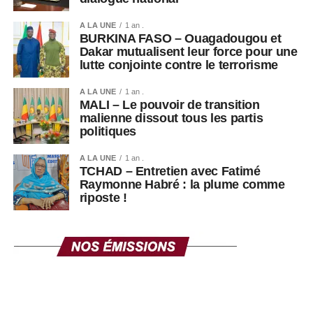
A LA UNE
1 an .
BURKINA FASO – Ouagadougou et
Dakar mutualisent leur force pour une
lutte conjointe contre le terrorisme
A LA UNE
1 an .
MALI – Le pouvoir de transition
malienne dissout tous les partis
politiques
A LA UNE
1 an .
TCHAD – Entretien avec Fatimé
Raymonne Habré : la plume comme
riposte !