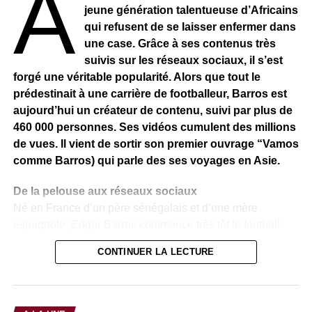
À
coupé leur aide au développement, le régime militaire
jeune génération talentueuse d’Africains
nigérien cherche d’autres alliés, notamment dans la
qui refusent de se laisser enfermer dans
région. Plusieurs voix se sont élevées hors du Niger
une case. Grâce à ses contenus très
contre la politique des sanctions, dont celle de l’ONG
suivis sur les réseaux sociaux, il s’est
Médecins sans frontières (MSF) qui a appelé début
forgé une véritable popularité. Alors que tout le
septembre « à rompre avec toute logique de
prédestinait à une carrière de footballeur, Barros est
punition collective ».
aujourd’hui un créateur de contenu, suivi par plus de
460 000 personnes. Ses vidéos cumulent des millions
de vues. Il vient de sortir son premier ouvrage “Vamos
RELATED TOPICS:
comme Barros) qui parle des ses voyages en Asie.
UP NEXT
CENTRAFRIQUE – La Cour pénale spéciale
De la pelouse aux réseaux sociaux
débute officiellement son second mandat
Né en France d’un père sénégalais et d’une mère
DON'T MISS
espagnole, Edgar Barros commence très tôt le football.
MALI-Quelles perspectives après la prise de Kidal
Très vite, il intègre l’US Torcy, un club formateur reconnu,
par les forces armées?
CONTINUER LA LECTURE
où il évolue aux côtés de Randal Kolo-Muani. À 19 ans,
un accident le met sur la touche : une rupture des
ligaments croisés. Cette blessure l’oblige à une longue
rééducation. Cependant, il ne veut rien lâcher. Il continue