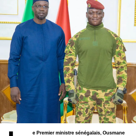
Le pouvoir d’achat et la cherté de la vie ;
La préservation des libertés fondamentales ;
Un positionnement stratégique dans l’échiquier
politique
Cette annonce intervient alors que le paysage politique
sénégalais reste divisé sur l’opportunité même de ce
dialogue. En acceptant d’y participer tout en cherchant à
en redéfinir le périmètre, la Nouvelle Responsabilité
adopte une posture à la fois constructive et critique qui
pourrait lui permettre de se démarquer.
« Notre participation s’inscrit dans une dynamique de
contribution critique et constructive, dans un contexte
politique, économique et social particulièrement
préoccupant qui nécessite rapidement des mesures
d’apaisement
« , précise le parti, faisant ainsi allusion aux
tensions qui traversent la société sénégalaise.
e Premier ministre sénégalais, Ousmane