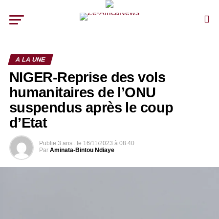
A LA UNE
NIGER-Reprise des vols
humanitaires de l’ONU
suspendus après le coup
d’Etat
Publie
3 ans .
le
16/11/2023 à 08:40
Par
Aminata-Bintou Ndiaye