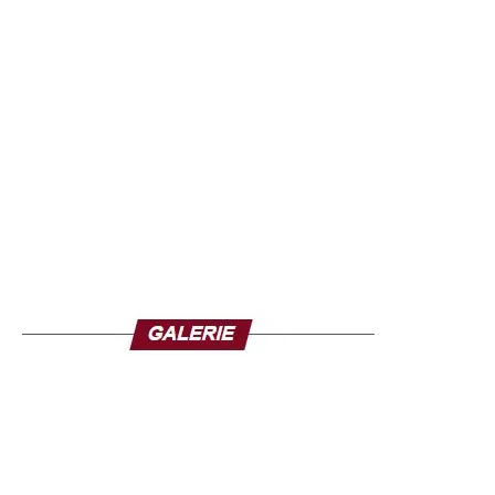
contexte de forte tension sécuritaire dans la région. À
l’issue de son entretien avec le président Traoré,
Ousmane Sonko a tenu à exprimer “la solidarité du
peuple sénégalais envers le peuple burkinabè, face à
cette épreuve qui lui est imposée, qu’il n’a pas choisie”.
Par ailleurs, il a apporté un “soutien absolu” aux autorités
de transition et affirmé la disponibilité du Sénégal à
envisager “toute possibilité de collaboration et de soutien”
face à la menace terroriste. Il a aussi insisté sur la
nécessité d’une riposte solidaire et structurée ; car,
souligne-t-il : “Aucun de nos pays ne peut échapper à
cette gangrène”.
Ousmane Sonko, dans ses déclarations, souhaite une
approche collective de la sécurité en Afrique de l’Ouest.
Aussi déclare-t-il : “Il est illusoire de croire que la menace
sécuritaire s’arrêtera aux frontières du Burkina Faso, du
Mali ou du Niger. C’est une lutte de toute l’Afrique de
l’Ouest”.