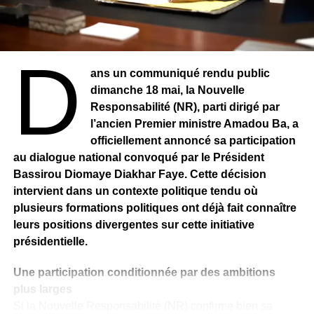
Comme Barros”. Ce livre est un carnet de route illustré qui
mêle anecdotes, photos, tips et QR codes pour revivre
ses aventures en vidéo. Il y raconte ses périples en
D
Malaisie, en Thaïlande et en Corée du Sud.
ans un communiqué rendu public
dimanche 18 mai, la Nouvelle
Barros, tisseur de ponts entre les identités
Responsabilité (NR), parti dirigé par
Après avoir troqué les crampons contre la caméra, Barros
l’ancien Premier ministre Amadou Ba, a
veut vivre pleinement de cette nouvelle vocation. En
officiellement annoncé sa participation
novembre 2020, il crée son entreprise, enregistrée sous le
au dialogue national convoqué par le Président
nom “BARROSJR”, spécialisée dans l’édition de revues
Bassirou Diomaye Diakhar Faye. Cette décision
et périodiques. Il raconte à travers les outils numériques
intervient dans un contexte politique tendu où
les histoires des gens, souvent méconnues. En cela, on
plusieurs formations politiques ont déjà fait connaître
peut dire qu’il est passeur de culture. Il met en avant les
leurs positions divergentes sur cette initiative
personnes souvent méconnues. Il promeut la culture
présidentielle.
sénégalaise et montre une autre image de l’Afrique et des
Africains partout où il va. Son crédo : valoriser la richesse
Une participation conditionnée par des ambitions
du patrimoine africain à travers des récits, des analyses,
plus larges
des témoignages, et surtout, un style personnel, direct et
Si la Nouvelle Responsabilité (NR) confirme bien sa