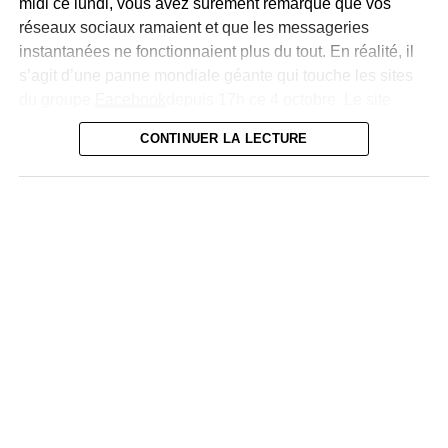
midi ce lundi, vous avez sûrement remarqué que vos
réseaux sociaux ramaient et que les messageries
instantanées ne fonctionnaient plus du tout. En réalité, il
s’agit d’une panne mondiale géante qui touche les sites
du groupe
Facebook
depuis 17h ce 4 octobre. Le site
Facebook (ainsi que son appli) est victime d’une panne
CONTINUER LA LECTURE
qui rendait toujours la plateforme inaccessible ce lundi
dans la soirée. Le message « Impossible de trouver
l’adresse IP du serveur de facebook.com » s’affiche ainsi
à l’écran des utilisateurs. Inutile donc de réinitialiser votre
connexion Internet ou de rallumer votre
smartphone
, le
problème est mondial avec un site Facebook devenu
« down ».
La panne touche aussi les autres sites, applis et
plateforme du groupe Facebook. Messenger, l’appli de
message reliée à Facebook mais aussi le service de
messagerie
Whatsapp étaient également en rade ce lundi
soir. L’appli Instagram, rachetée par Facebook il y’a