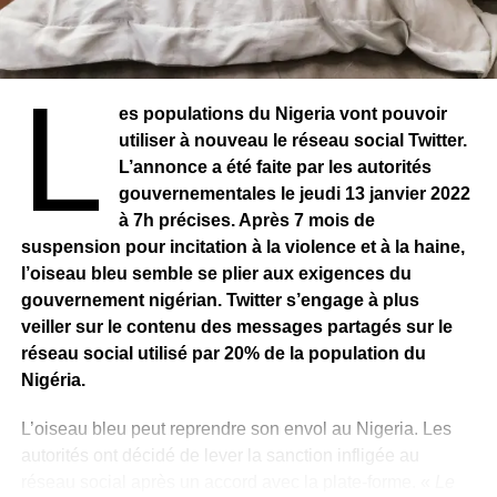
L
es populations du Nigeria vont pouvoir
utiliser à nouveau le réseau social Twitter.
L’annonce a été faite par les autorités
gouvernementales le jeudi 13 janvier 2022
à 7h précises. Après 7 mois de
suspension pour incitation à la violence et à la haine,
l’oiseau bleu semble se plier aux exigences du
gouvernement nigérian. Twitter s’engage à plus
veiller sur le contenu des messages partagés sur le
réseau social utilisé par 20% de la population du
Nigéria.
L’oiseau bleu peut reprendre son envol au Nigeria. Les
autorités ont décidé de lever la sanction infligée au
réseau social après un accord avec la plate-forme. «
Le