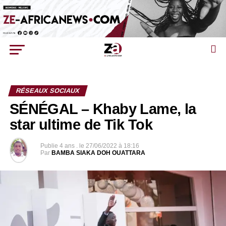
RÉSEAUX SOCIAUX
SÉNÉGAL – Khaby Lame, la
star ultime de Tik Tok
Publie
4 ans .
le
27/06/2022 à 18:16
Par
BAMBA SIAKA DOH OUATTARA