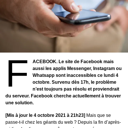
A rappeler que Abuja avait annoncé début juin 2021 la
suspension de Twitter pour «
une durée indéterminée
»
après avoir notamment accusé le réseau social d’avoir
une «
mission suspecte
» contre le gouvernement
nigérian, et de tolérer sur sa plateforme les messages du
chef d’un groupe séparatiste incitant à la violence dans le
Une publication partagée par Khaby Lame (@khaby00)
sud-est du Nigeria.
F
Cependant, l’Union européenne, la Grande-Bretagne, les
ACEBOOK. Le site de Facebook mais
Etats-Unis et le Canada avaient alors déploré la
aussi les applis Messenger, Instagram ou
suspension de Twitter. Ils jugeaient la décision illégale,
Whatsapp sont inaccessibles ce lundi 4
contraire aux principes démocratiques et à la liberté
octobre. Survenu dès 17h, le problème
d’expression. De la même manière, Amnesty International
n’est toujours pas résolu et proviendrait
avait estimé que «
cette interdiction était illégale (…) et
du serveur. Facebook cherche actuellement à trouver
était une attaque au droit à la liberté d’expression. »
une solution.
[Mis à jour le 4 octobre 2021 à 21h23]
Mais que se
passe-t-il chez les géants du web ? Depuis la fin d’après-