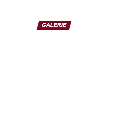
quelques années, fait également partie des services en
panne. Toutefois, aucun message d’erreur ne s’affiche sur
ces réseaux, ce qui a dû demander de longues minutes
de patience à de nombreux internautes ! Le réseau
d’applications de Facebook compte en moyenne plus de
2,7 milliards d’utilisateurs quotidiens.
Plusieurs médias américains, comme Bloomberg qui cite
un porte-parole de la société, rapportent que certains
services internes utilisés par les employés de Facebook,
notamment l’outil Workplace utilisé pour la
communication entre les équipes, sont également hors
service.
« Nous nous efforçons de rétablir la situation aussi
rapidement que possible et nous vous prions de nous
excuser pour tout désagrément », a tweeté l’entreprise,
peu après 18 heures.