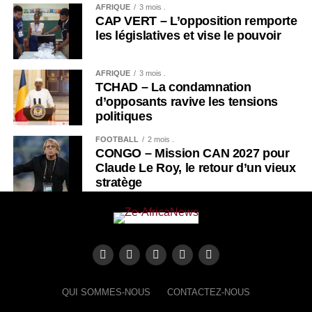
AFRIQUE
3 mois .
possible de partager sur les deux sites. Problème : quand
CAP VERT – L’opposition remporte
une panne survient, elle peut donc toucher les deux
les législatives et vise le pouvoir
services. C’est effectivement le cas ce lundi 4 octobre. La
panne mondiale constatée ce lundi soir touche donc
AFRIQUE
3 mois .
autant le site Facebook et son appli mobile que l’appli
TCHAD – La condamnation
Instagram. Inutile de rallumer votre smartphone ou de
d’opposants ravive les tensions
télécharger à nouveau l’appli Instagram. D’après le site
politiques
Downdetector, entre 17 et 18 heures, près de 100 000
FOOTBALL
2 mois .
rapports d’erreurs ont été envoyés par des internautes
CONGO – Mission CAN 2027 pour
n’arrivant pas à se connecter.
Claude Le Roy, le retour d’un vieux
stratège
Whatsapp en panne :
pourquoi l’appli est-elle
inaccessible ce lundi 4
octobre ?
QUI SOMMES-NOUS
CONTACTEZ-NOUS