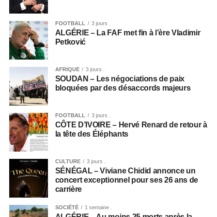
FOOTBALL
3 jours .
ALGÉRIE – La FAF met fin à l’ère Vladimir
Petković
AFRIQUE
3 jours .
SOUDAN – Les négociations de paix
bloquées par des désaccords majeurs
FOOTBALL
3 jours .
CÔTE D’IVOIRE – Hervé Renard de retour à
la tête des Éléphants
CULTURE
3 jours .
SÉNÉGAL – Viviane Chidid annonce un
concert exceptionnel pour ses 26 ans de
carrière
SOCIÉTÉ
1 semaine .
ALGÉRIE – Au moins 25 morts après la