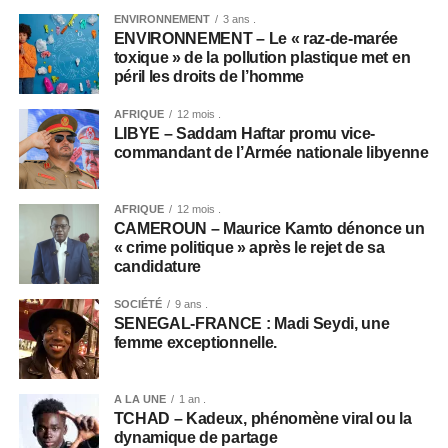
ENVIRONNEMENT
3 ans .
ENVIRONNEMENT – Le « raz-de-marée
toxique » de la pollution plastique met en
péril les droits de l’homme
AFRIQUE
12 mois .
LIBYE – Saddam Haftar promu vice-
commandant de l’Armée nationale libyenne
AFRIQUE
12 mois .
CAMEROUN – Maurice Kamto dénonce un
« crime politique » après le rejet de sa
candidature
SOCIÉTÉ
9 ans .
SENEGAL-FRANCE : Madi Seydi, une
femme exceptionnelle.
A LA UNE
1 an .
TCHAD – Kadeux, phénomène viral ou la
dynamique de partage