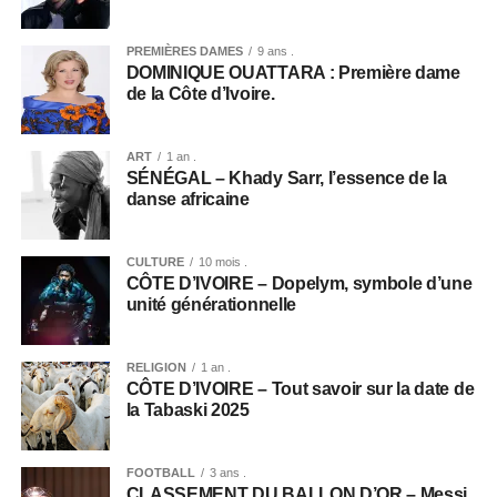
PREMIÈRES DAMES
9 ans .
DOMINIQUE OUATTARA : Première dame
de la Côte d’Ivoire.
ART
1 an .
SÉNÉGAL – Khady Sarr, l’essence de la
danse africaine
CULTURE
10 mois .
CÔTE D’IVOIRE – Dopelym, symbole d’une
unité générationnelle
RELIGION
1 an .
CÔTE D’IVOIRE – Tout savoir sur la date de
la Tabaski 2025
FOOTBALL
3 ans .
CLASSEMENT DU BALLON D’OR – Messi,