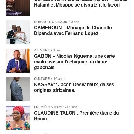
Haland et Mbappe se disputent le favori
CHAUD TOO CHAUD
3 ans .
CAMEROUN – Mariage de Charlotte
Dipanda avec Fernand Lopez
A LA UNE
1 an .
GABON – Nicolas Nguema, une carte
maîtresse sur l’échiquier politique
gabonais
CULTURE
10 ans .
KASSAV’ : Jacob Desvarieux, de ses
origines africaines.
PREMIÈRES DAMES
9 ans .
CLAUDINE TALON : Première dame du
Bénin.