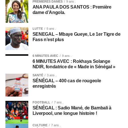
PREMIÈRES DAMES
9 ans .
ANA PAULA DOS SANTOS : Première
dame d’Angola.
LUTTE
5 ans .
SENEGAL – Mbaye Gueye, Le 1er Tigre de
Fass n’est plus
6 MINUTES AVEC
9 ans .
6 MINUTES AVEC : Rokhaya Solange
NDIR, fondatrice de « Made in Sénégal »
SANTÉ
3 ans .
SÉNÉGAL – 400 cas de rougeole
enregistrés
FOOTBALL
7 ans .
SÉNÉGAL : Sadio Mané, de Bambali à
Liverpool, une longue histoire !
CULTURE
7 ans .