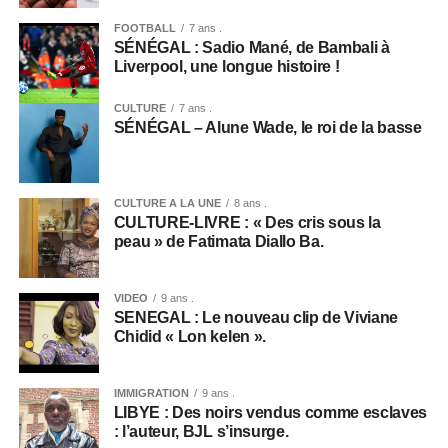
FOOTBALL
7 ans .
SÉNÉGAL : Sadio Mané, de Bambali à
Liverpool, une longue histoire !
CULTURE
7 ans .
SÉNÉGAL – Alune Wade, le roi de la basse
CULTURE A LA UNE
8 ans .
CULTURE-LIVRE : « Des cris sous la
peau » de Fatimata Diallo Ba.
VIDEO
9 ans .
SENEGAL : Le nouveau clip de Viviane
Chidid « Lon kelen ».
IMMIGRATION
9 ans .
LIBYE : Des noirs vendus comme esclaves
: l’auteur, BJL s’insurge.