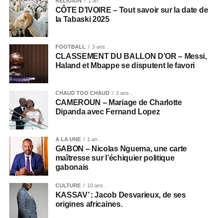
RELIGION
1 an .
CÔTE D’IVOIRE – Tout savoir sur la date de
la Tabaski 2025
FOOTBALL
3 ans .
CLASSEMENT DU BALLON D’OR – Messi,
Haland et Mbappe se disputent le favori
CHAUD TOO CHAUD
3 ans .
CAMEROUN – Mariage de Charlotte
Dipanda avec Fernand Lopez
A LA UNE
1 an .
GABON – Nicolas Nguema, une carte
maîtresse sur l’échiquier politique
gabonais
CULTURE
10 ans .
KASSAV’ : Jacob Desvarieux, de ses
origines africaines.