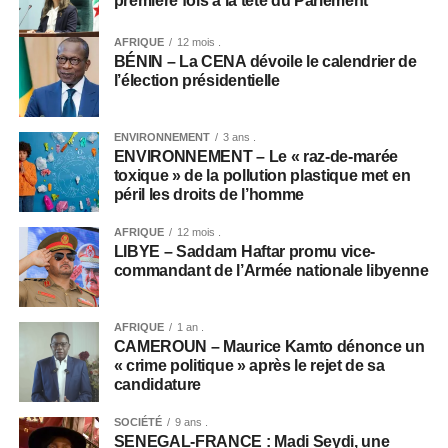
première fois à la tête du Parlement
AFRIQUE
12 mois .
BÉNIN – La CENA dévoile le calendrier de
l’élection présidentielle
ENVIRONNEMENT
3 ans .
ENVIRONNEMENT – Le « raz-de-marée
toxique » de la pollution plastique met en
péril les droits de l’homme
AFRIQUE
12 mois .
LIBYE – Saddam Haftar promu vice-
commandant de l’Armée nationale libyenne
AFRIQUE
1 an .
CAMEROUN – Maurice Kamto dénonce un
« crime politique » après le rejet de sa
candidature
SOCIÉTÉ
9 ans .
SENEGAL-FRANCE : Madi Seydi, une