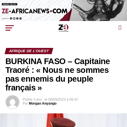
AFRIQUE DE L’OUEST
BURKINA FASO – Capitaine
Traoré : « Nous ne sommes
pas ennemis du peuple
français »
Publie
3 ans .
le
08/09/2023 à 08:42
Par
Morgan Anyango