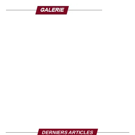
sept défavorables
et
deux sans opinion
. Une
performance qui le place au même niveau que Michelle
Bachelet, elle aussi toujours en lice.
L’ancien chef d’État sénégalais devance toutefois
d’autres prétendants, notamment María Fernanda
Espinosa et Olara Otunnu, confirmant qu’il conserve une
marge de manœuvre dans cette phase préliminaire.
Ce premier scrutin marque le véritable lancement de la
compétition. Plusieurs autres consultations à huis clos
sont prévues dans les semaines à venir, avant que le
Conseil de sécurité ne recommande un candidat à
l’Assemblée générale pour validation finale.
DERNIERS ARTICLES