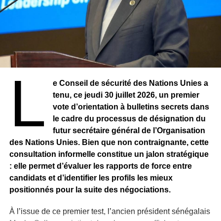
Une nouvelle commission sera prochainement mise en
place pour rédiger les projets de loi nécessaires à ces
amendements constitutionnels, attendus d’ici octobre
2026.
L
Le texte relatif à la limitation des mandats devra suivre un
e Conseil de sécurité des Nations Unies a
processus rigoureux avant d’être soumis à un référendum
tenu, ce jeudi 30 juillet 2026, un premier
national prévu en 2027. Pour être validé, ce scrutin devra
vote d’orientation à bulletins secrets dans
mobiliser au moins 40 % des électeurs inscrits, avec un
le cadre du processus de désignation du
minimum de 75 % de votes favorables.
futur secrétaire général de l’Organisation
des Nations Unies. Bien que non contraignante, cette
consultation informelle constitue un jalon stratégique
: elle permet d’évaluer les rapports de force entre
candidats et d’identifier les profils les mieux
positionnés pour la suite des négociations.
À l’issue de ce premier test, l’ancien président sénégalais