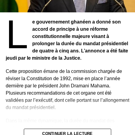
Cependant, son départ a suscité de vives réactions au
sein de l’opposition. Le collectif des Forces Vives de
L
Guinée (FVG), regroupant partis politiques et
e gouvernement ghanéen a donné son
organisations de la société civile, appelle les « patriotes »
accord de principe à une réforme
à « mettre fin à la dictature ».
constitutionnelle majeure visant à
prolonger la durée du mandat présidentiel
Le collectif accuse le régime de gouverner « par la terreur
de quatre à cinq ans. L’annonce a été faite
», dénonçant des atteintes aux libertés publiques, des
jeudi par le ministre de la Justice.
arrestations d’opposants, des disparitions forcées, ainsi
que le musellement de la presse et la dissolution de
Cette proposition émane de la commission chargée de
plusieurs partis politiques. Les FVG contestent également
réviser la Constitution de 1992, mise en place l’année
les dernières élections présidentielle et législatives,
dernière par le président John Dramani Mahama.
qu’elles qualifient de « mascarade ».
Plusieurs recommandations de cet organe ont été
validées par l’exécutif, dont celle portant sur l’allongement
De leur côté, les autorités assurent que les institutions
du mandat présidentiel.
continueront de fonctionner normalement durant
l’absence du président et que les affaires de l’État se
Dans la même dynamique, la durée du mandat des
poursuivront sans interruption.
parlementaires devrait également être étendue afin de
CONTINUER LA LECTURE