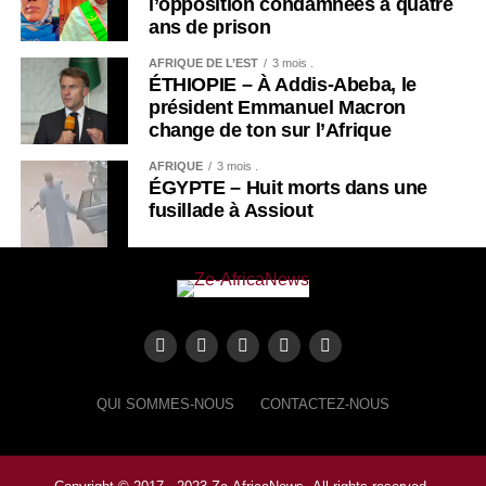
l’opposition condamnées à quatre
ans de prison
AFRIQUE DE L’EST
3 mois .
ÉTHIOPIE – À Addis-Abeba, le
président Emmanuel Macron
change de ton sur l’Afrique
AFRIQUE
3 mois .
ÉGYPTE – Huit morts dans une
fusillade à Assiout
QUI SOMMES-NOUS
CONTACTEZ-NOUS