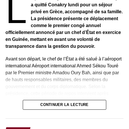
L
a quitté Conakry lundi pour un séjour
privé en Grèce, accompagné de sa famille.
La présidence présente ce déplacement
comme le premier congé annuel
officiellement annoncé par un chef d’État en exercice
en Guinée, mettant en avant une volonté de
transparence dans la gestion du pouvoir.
Avant son départ, le chef de l’État a été salué à l’aéroport
international Aéroport international Ahmed Sékou Touré
par le Premier ministre Amadou Oury Bah, ainsi que par
de hauts responsables militaires, des membres du
gouvernement et du corps diplomatique. Selon la
présidence, cette période de repos intervient après
plusieurs années d’intense activité à la tête du pays et
CONTINUER LA LECTURE
précède la poursuite des réformes engagées.
Quelques heures après le départ présidentiel, le chef
d’état-major des forces armées, le général Ibrahima Sory