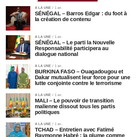
A LA UNE
1 an .
SÉNÉGAL – Barros Edgar : du foot à
la création de contenu
A LA UNE
1 an .
SÉNÉGAL – Le parti la Nouvelle
Responsabilité participera au
dialogue national
A LA UNE
1 an .
BURKINA FASO – Ouagadougou et
Dakar mutualisent leur force pour une
lutte conjointe contre le terrorisme
A LA UNE
1 an .
MALI – Le pouvoir de transition
malienne dissout tous les partis
politiques
A LA UNE
1 an .
TCHAD – Entretien avec Fatimé
Raymonne Habré : la plume comme