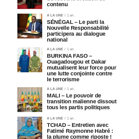
contenu
A LA UNE
1 an .
SÉNÉGAL – Le parti la
Nouvelle Responsabilité
participera au dialogue
national
A LA UNE
1 an .
BURKINA FASO –
Ouagadougou et Dakar
mutualisent leur force pour
une lutte conjointe contre
le terrorisme
A LA UNE
1 an .
MALI – Le pouvoir de
transition malienne dissout
tous les partis politiques
A LA UNE
1 an .
TCHAD – Entretien avec
Fatimé Raymonne Habré :
la plume comme riposte !