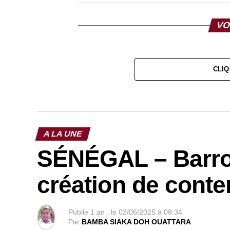
VO
CLIQ
A LA UNE
SÉNÉGAL – Barros
création de cont
Publie
1 an .
le
02/06/2025 à 08:34
Par
BAMBA SIAKA DOH OUATTARA