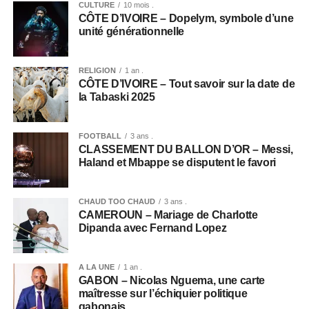
CULTURE
10 mois .
CÔTE D’IVOIRE – Dopelym, symbole d’une
unité générationnelle
RELIGION
1 an .
CÔTE D’IVOIRE – Tout savoir sur la date de
la Tabaski 2025
FOOTBALL
3 ans .
CLASSEMENT DU BALLON D’OR – Messi,
Haland et Mbappe se disputent le favori
CHAUD TOO CHAUD
3 ans .
CAMEROUN – Mariage de Charlotte
Dipanda avec Fernand Lopez
A LA UNE
1 an .
GABON – Nicolas Nguema, une carte
maîtresse sur l’échiquier politique
gabonais