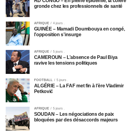
RD CONGO – En pleine épidémie, la colère
gronde chez les professionnels de santé
AFRIQUE
4 jours .
GUINÉE – Mamadi Doumbouya en congé,
l’opposition s’insurge
AFRIQUE
5 jours .
CAMEROUN – L’absence de Paul Biya
ravive les tensions politiques
FOOTBALL
5 jours .
ALGÉRIE – La FAF met fin à l’ère Vladimir
Petković
AFRIQUE
5 jours .
SOUDAN – Les négociations de paix
bloquées par des désaccords majeurs