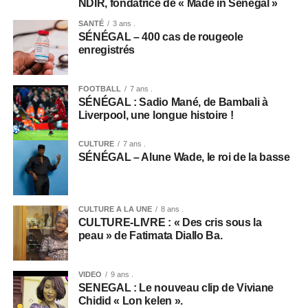
NDIR, fondatrice de « Made in Sénégal »
SANTÉ
3 ans .
SÉNÉGAL – 400 cas de rougeole
enregistrés
FOOTBALL
7 ans .
SÉNÉGAL : Sadio Mané, de Bambali à
Liverpool, une longue histoire !
CULTURE
7 ans .
SÉNÉGAL – Alune Wade, le roi de la basse
CULTURE A LA UNE
8 ans .
CULTURE-LIVRE : « Des cris sous la
peau » de Fatimata Diallo Ba.
VIDEO
9 ans .
SENEGAL : Le nouveau clip de Viviane
Chidid « Lon kelen ».