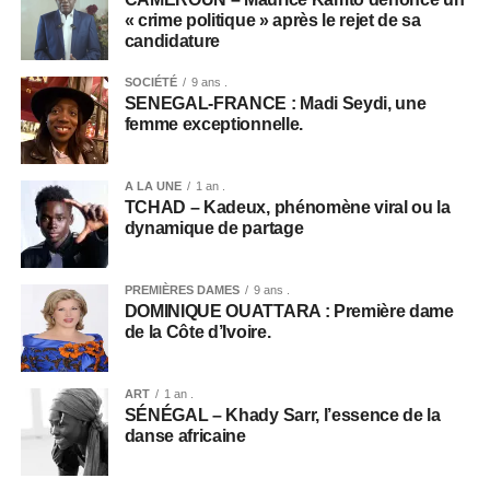
« crime politique » après le rejet de sa
candidature
SOCIÉTÉ
9 ans .
SENEGAL-FRANCE : Madi Seydi, une
femme exceptionnelle.
A LA UNE
1 an .
TCHAD – Kadeux, phénomène viral ou la
dynamique de partage
PREMIÈRES DAMES
9 ans .
DOMINIQUE OUATTARA : Première dame
de la Côte d’Ivoire.
ART
1 an .
SÉNÉGAL – Khady Sarr, l’essence de la
danse africaine