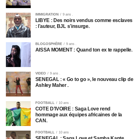
IMMIGRATION
9 ans .
LIBYE : Des noirs vendus comme esclaves
: l’auteur, BJL s’insurge.
BLOGOSPHÈRE
9 ans .
AISSA MOMENT : Quand ton ex te rappelle.
VIDEO
9 ans .
SENEGAL : « Go to go », le nouveau clip de
Ashley Maher .
FOOTBALL
10 ans .
COTE D’IVOIRE : Saga Love rend
hommage aux équipes africaines de la
CAN.
FOOTBALL
10 ans .
SENEGAL : Saga Love et Samba Kante