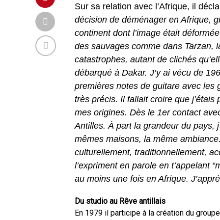
Sur sa relation avec l’Afrique, il décl
décision de déménager en Afrique, grâ
continent dont l’image était déformé
des sauvages comme dans Tarzan, la m
catastrophes, autant de clichés qu’el
débarqué à Dakar. J’y ai vécu de 19
premières notes de guitare avec les g
très précis. Il fallait croire que j’éta
mes origines. Dès le 1er contact ave
Antilles.
À part la grandeur du pays, j
mêmes maisons, la même ambiance. Je
culturellement, traditionnellement, ac
l’expriment en parole en t’appelant “m
au moins une fois en Afrique. J’appréc
Du studio au Rêve antillais
En 1979 il participe à la création du gro