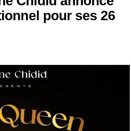
ne Chidid annonce
ionnel pour ses 26