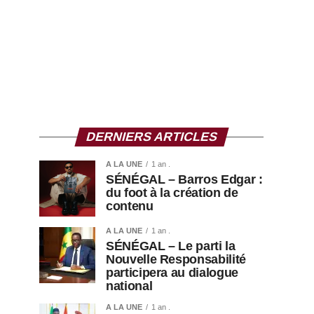
DERNIERS ARTICLES
A LA UNE
1 an .
SÉNÉGAL – Barros Edgar :
du foot à la création de
contenu
A LA UNE
1 an .
SÉNÉGAL – Le parti la
Nouvelle Responsabilité
participera au dialogue
national
A LA UNE
1 an .