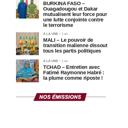
BURKINA FASO –
Ouagadougou et Dakar
mutualisent leur force pour
une lutte conjointe contre
le terrorisme
A LA UNE
1 an .
MALI – Le pouvoir de
transition malienne dissout
tous les partis politiques
A LA UNE
1 an .
TCHAD – Entretien avec
Fatimé Raymonne Habré :
la plume comme riposte !