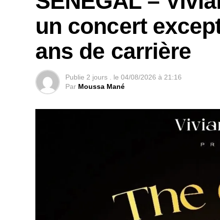
SÉNÉGAL – Vivia
un concert except
ans de carrière
Publie
2 jours .
le
04/08/2026 à 21:16
Par
Moussa Mané