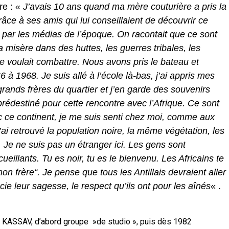
are : «
J’avais 10 ans quand ma mère couturière a pris la
ce à ses amis qui lui conseillaient de découvrir ce
e par les médias de l’époque. On racontait que ce sont
isère dans des huttes, les guerres tribales, les
le voulait combattre. Nous avons pris le bat
eau et
66 à 1968.
Je suis allé à l’école là-bas, j’ai appris mes
rands frères du quartier et j’en garde des souvenirs
is prédestiné pour cette rencontre avec l’Afrique. Ce sont
c ce continent, je me suis senti chez moi, comme aux
’ai retrouvé la population noire, la même végétation, les
 ne suis pas un étranger ici. Les gens sont
cueillants. Tu es noir, tu es le bienvenu.
Les Africains te
on frère“. Je pense que tous les Antillais devraient aller
ie leur sagesse, le respect qu’ils ont pour les aînés
« .
upe KASSAV, d’abord groupe »de studio », puis dès 1982