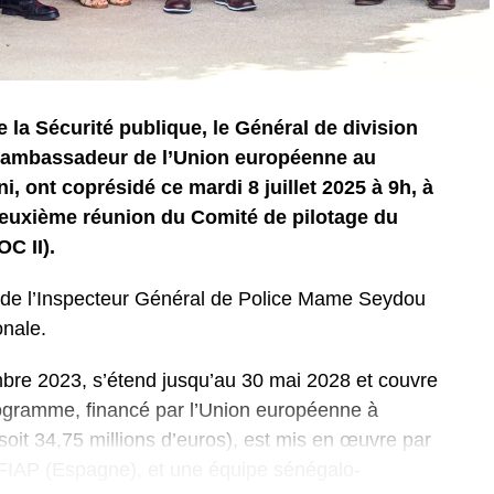
de la Sécurité publique, le Général de division
 l’ambassadeur de l’Union européenne au
, ont coprésidé ce mardi 8 juillet 2025 à 9h, à
 deuxième réunion du Comité de pilotage du
C II).
 de l’Inspecteur Général de Police Mame Seydou
onale.
mbre 2023, s’étend jusqu’au 30 mai 2028 et couvre
rogramme, financé par l’Union européenne à
soit 34,75 millions d’euros), est mis en œuvre par
 FIAP (Espagne), et une équipe sénégalo-