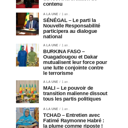
contenu
A LA UNE
1 an .
SÉNÉGAL – Le parti la
Nouvelle Responsabilité
participera au dialogue
national
A LA UNE
1 an .
BURKINA FASO –
Ouagadougou et Dakar
mutualisent leur force pour
une lutte conjointe contre
le terrorisme
A LA UNE
1 an .
MALI – Le pouvoir de
transition malienne dissout
tous les partis politiques
A LA UNE
1 an .
TCHAD – Entretien avec
Fatimé Raymonne Habré :
la plume comme riposte !