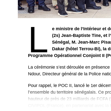
L
e ministre de l’Intérieur et 
(2s) Jean-Baptiste Tine, et
Sénégal, M. Jean-Marc Pisani
Dakar (hôtel Terrou-Bi), la
Programme Opérationnel Conjoint II (PO
La cérémonie s’est déroulée en présence
Ndour, Directeur général de la Police nati
Pour rappel, le POC II, lancé le 1er déce
l’ensemble du territoire sénégalais. Ce p
hauteur de près de 23 milliards de FCFA (
CIVIPOL (France), en partenariat avec la