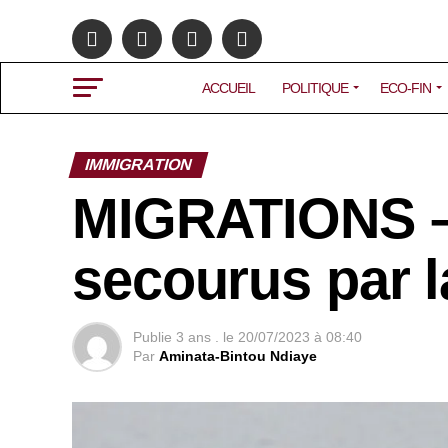
ACCUEIL
POLITIQUE
ECO-FIN
IMMIGRATION
MIGRATIONS –
secourus par 
Publie
3 ans .
le
20/07/2023 à 08:40
Par
Aminata-Bintou Ndiaye