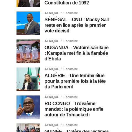
Constitution de 1992
AFRIQUE
1 semaine .
SÉNÉGAL – ONU : Macky Sall
reste en lice après le premier
vote décisif
AFRIQUE
1 semaine .
OUGANDA – Victoire sanitaire
: Kampala met fin à la flambée
d’Ebola
AFRIQUE
1 semaine .
ALGÉRIE – Une femme élue
pour la première fois à la tête
du Parlement
AFRIQUE
1 semaine .
RD CONGO – Troisième
mandat : la polémique enfle
autour de Tshisekedi
AFRIQUE
1 semaine .
GUINÉE – Colère des victimes