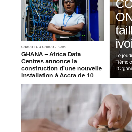
CÔ
ON
tai
ivo
CHAUD TOO CHAUD
3 ans .
GHANA – Africa Data
Le jeudi
Centres annonce la
Tiémoko
construction d’une nouvelle
l’Organi
installation à Accra de 10
MW