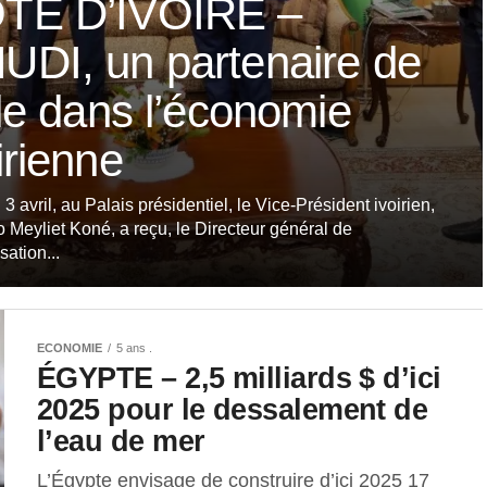
TE D’IVOIRE –
UDI, un partenaire de
lle dans l’économie
irienne
 3 avril, au Palais présidentiel, le Vice-Président ivoirien,
 Meyliet Koné, a reçu, le Directeur général de
sation...
ECONOMIE
5 ans .
ÉGYPTE – 2,5 milliards $ d’ici
2025 pour le dessalement de
l’eau de mer
L’Égypte envisage de construire d’ici 2025 17