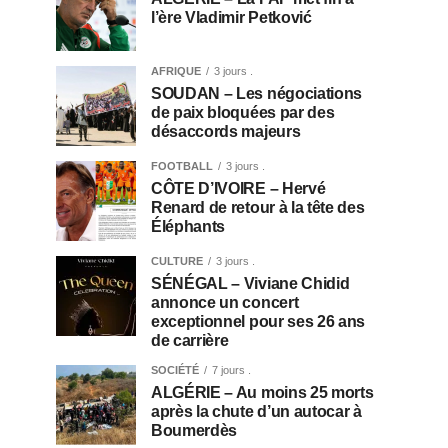
l’ère Vladimir Petković
AFRIQUE
3 jours .
SOUDAN – Les négociations
de paix bloquées par des
désaccords majeurs
FOOTBALL
3 jours .
CÔTE D’IVOIRE – Hervé
Renard de retour à la tête des
Éléphants
CULTURE
3 jours .
SÉNÉGAL – Viviane Chidid
annonce un concert
exceptionnel pour ses 26 ans
de carrière
SOCIÉTÉ
7 jours .
ALGÉRIE – Au moins 25 morts
après la chute d’un autocar à
Boumerdès