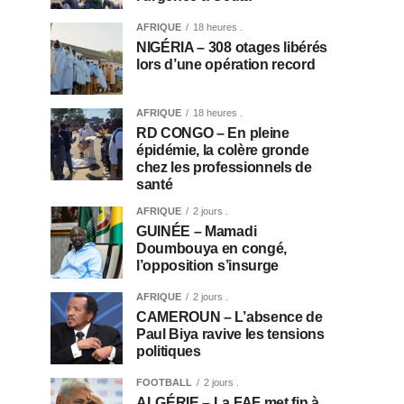
AFRIQUE
18 heures .
NIGÉRIA – 308 otages libérés
lors d’une opération record
AFRIQUE
18 heures .
RD CONGO – En pleine
épidémie, la colère gronde
chez les professionnels de
santé
AFRIQUE
2 jours .
GUINÉE – Mamadi
Doumbouya en congé,
l’opposition s’insurge
AFRIQUE
2 jours .
CAMEROUN – L’absence de
Paul Biya ravive les tensions
politiques
FOOTBALL
2 jours .
ALGÉRIE – La FAF met fin à