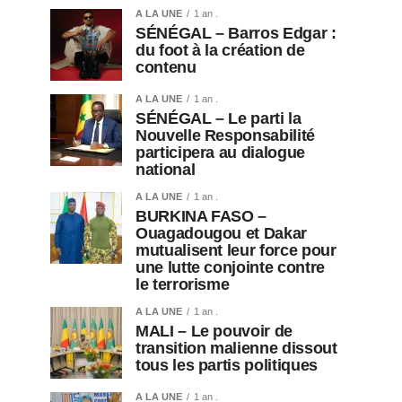
A LA UNE
1 an .
SÉNÉGAL – Barros Edgar :
du foot à la création de
contenu
A LA UNE
1 an .
SÉNÉGAL – Le parti la
Nouvelle Responsabilité
participera au dialogue
national
A LA UNE
1 an .
BURKINA FASO –
Ouagadougou et Dakar
mutualisent leur force pour
une lutte conjointe contre
le terrorisme
A LA UNE
1 an .
MALI – Le pouvoir de
transition malienne dissout
tous les partis politiques
A LA UNE
1 an .