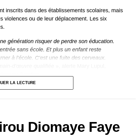
nt inscrits dans des établissements scolaires, mais
es violences ou de leur déplacement. Les six
s.
une génération risquer de perdre son éducation.
rentrée sans école. Et plus un enfant reste
rner à l’école. C’est une fuite des cerveaux.
main-d’œuvre qualifiée
», alerte Mary Lupul,
ldren au Soudan.
NUER LA LECTURE
percussions à long terme de cette situation. Le
seulement de freiner durablement la croissance
ser les familles elles-mêmes.
rou Diomaye Faye
er à l’école, puis de soutenir financièrement leurs