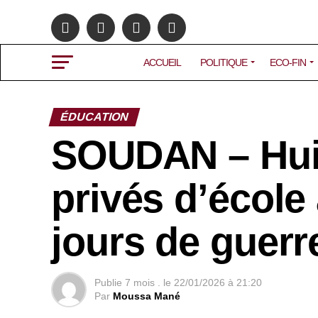
ACCUEIL
POLITIQUE
ECO-FIN
ÉDUCATION
SOUDAN – Huit
privés d’école
jours de guerr
Publie
7 mois .
le
22/01/2026 à 21:20
Par
Moussa Mané