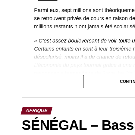
Parmi eux, sept millions sont théoriqueme
se retrouvent privés de cours en raison d
millions restants n’ont jamais été scolarisé
«
C’est assez bouleversant de voir toute 
Certains enfants en sont à leur troisième 
déscolarisé, moins il a de chance de retou
L’économie du pays tournait grâce à une 
responsable humanitaire de Save the Chi
CONTI
Des conséquences durables
L’ONG tire la sonnette d’alarme sur les ré
manque d’accès à l’éducation risque non 
AFRIQUE
économique du pays, mais aussi de fragili
SÉNÉGAL – Bassi
«
Si les enfants ne sont pas capables d’all