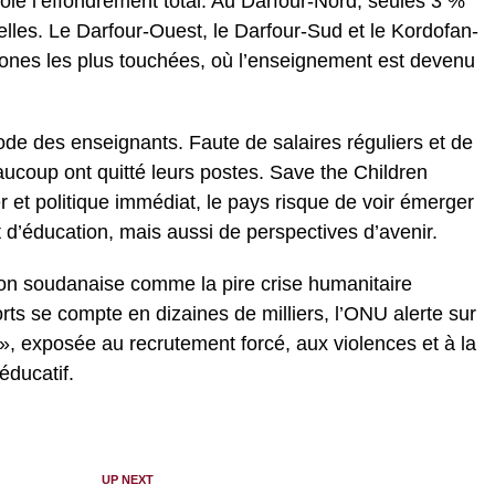
frôle l’effondrement total. Au Darfour-Nord, seules 3 %
elles. Le Darfour-Ouest, le Darfour-Sud et le Kordofan-
zones les plus touchées, où l’enseignement est devenu
exode des enseignants. Faute de salaires réguliers et de
aucoup ont quitté leurs postes. Save the Children
r et politique immédiat, le pays risque de voir émerger
d’éducation, mais aussi de perspectives d’avenir.
tion soudanaise comme la pire crise humanitaire
ts se compte en dizaines de milliers, l’ONU alerte sur
», exposée au recrutement forcé, aux violences et à la
éducatif.
UP NEXT