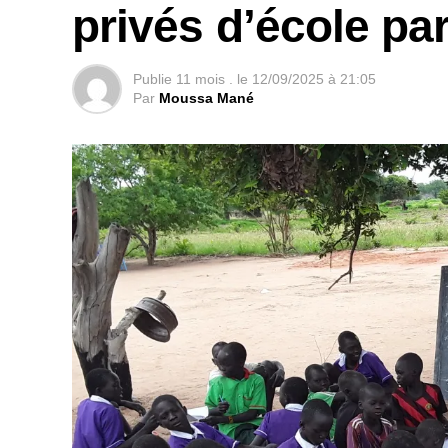
privés d’école par
Publie
11 mois .
le
12/09/2025 à 21:05
Par
Moussa Mané