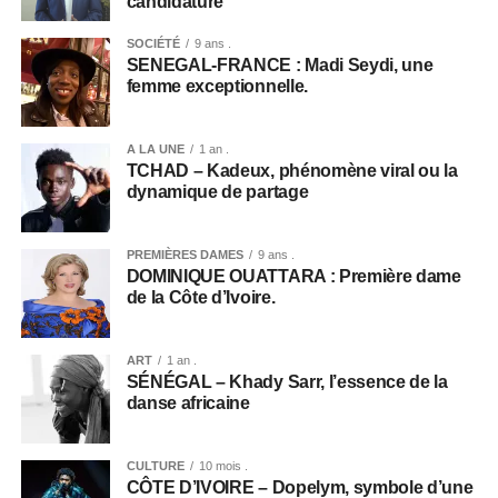
candidature
SOCIÉTÉ
9 ans .
SENEGAL-FRANCE : Madi Seydi, une
femme exceptionnelle.
A LA UNE
1 an .
TCHAD – Kadeux, phénomène viral ou la
dynamique de partage
PREMIÈRES DAMES
9 ans .
DOMINIQUE OUATTARA : Première dame
de la Côte d’Ivoire.
ART
1 an .
SÉNÉGAL – Khady Sarr, l’essence de la
danse africaine
CULTURE
10 mois .
CÔTE D’IVOIRE – Dopelym, symbole d’une