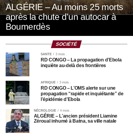
ALGÉRIE – Au moins 25 morts
après la chute d’un autocar à
Boumerdès
SOCIÉTÉ
SANTÉ
3 mois .
RD CONGO – La propagation d’Ebola
inquiète au-delà des frontières
AFRIQUE
3 mois .
RD CONGO – L’OMS alerte sur une
propagation “rapide et inquiétante” de
l’épidémie d’Ebola
NÉCROLOGIE
4 mois .
ALGÉRIE – L’ancien président Liamine
Zéroual inhumé à Batna, sa ville natale