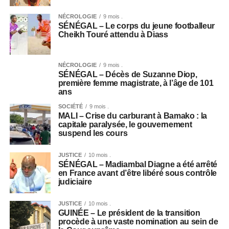
NÉCROLOGIE
9 mois .
SÉNÉGAL – Le corps du jeune footballeur
Cheikh Touré attendu à Diass
NÉCROLOGIE
9 mois .
SÉNÉGAL – Décès de Suzanne Diop,
première femme magistrate, à l’âge de 101
ans
SOCIÉTÉ
9 mois .
MALI – Crise du carburant à Bamako : la
capitale paralysée, le gouvernement
suspend les cours
JUSTICE
10 mois .
SÉNÉGAL – Madiambal Diagne a été arrêté
en France avant d’être libéré sous contrôle
judiciaire
JUSTICE
10 mois .
GUINÉE – Le président de la transition
procède à une vaste nomination au sein de