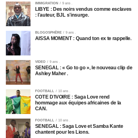
IMMIGRATION
9 ans .
LIBYE : Des noirs vendus comme esclaves
: l’auteur, BJL s’insurge.
BLOGOSPHÈRE
9 ans .
AISSA MOMENT : Quand ton ex te rappelle.
VIDEO
9 ans .
SENEGAL : « Go to go », le nouveau clip de
Ashley Maher .
FOOTBALL
10 ans .
COTE D’IVOIRE : Saga Love rend
hommage aux équipes africaines de la
CAN.
FOOTBALL
10 ans .
SENEGAL : Saga Love et Samba Kante
chantent pour les Lions.