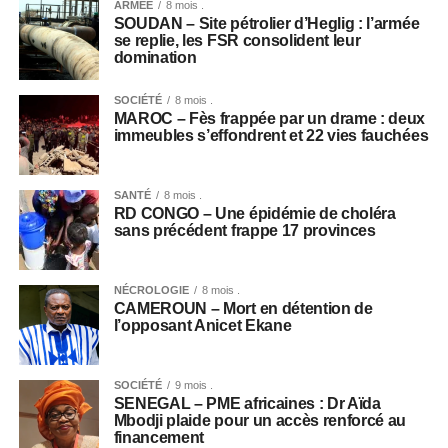
ARMÉE
8 mois .
SOUDAN – Site pétrolier d’Heglig : l’armée
se replie, les FSR consolident leur
domination
SOCIÉTÉ
8 mois .
MAROC – Fès frappée par un drame : deux
immeubles s’effondrent et 22 vies fauchées
SANTÉ
8 mois .
RD CONGO – Une épidémie de choléra
sans précédent frappe 17 provinces
NÉCROLOGIE
8 mois .
CAMEROUN – Mort en détention de
l’opposant Anicet Ekane
SOCIÉTÉ
9 mois .
SENEGAL – PME africaines : Dr Aïda
Mbodji plaide pour un accès renforcé au
financement