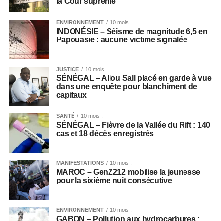
la Cour suprême
ENVIRONNEMENT
10 mois .
INDONÉSIE – Séisme de magnitude 6,5 en
Papouasie : aucune victime signalée
JUSTICE
10 mois .
SÉNÉGAL – Aliou Sall placé en garde à vue
dans une enquête pour blanchiment de
capitaux
SANTÉ
10 mois .
SÉNÉGAL – Fièvre de la Vallée du Rift : 140
cas et 18 décès enregistrés
MANIFESTATIONS
10 mois .
MAROC – GenZ212 mobilise la jeunesse
pour la sixième nuit consécutive
ENVIRONNEMENT
10 mois .
GABON – Pollution aux hydrocarbures :