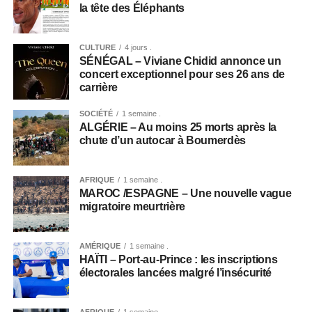
la tête des Éléphants
CULTURE
4 jours .
SÉNÉGAL – Viviane Chidid annonce un
concert exceptionnel pour ses 26 ans de
carrière
SOCIÉTÉ
1 semaine .
ALGÉRIE – Au moins 25 morts après la
chute d’un autocar à Boumerdès
AFRIQUE
1 semaine .
MAROC /ESPAGNE – Une nouvelle vague
migratoire meurtrière
AMÉRIQUE
1 semaine .
HAÏTI – Port-au-Prince : les inscriptions
électorales lancées malgré l’insécurité
AFRIQUE
1 semaine .