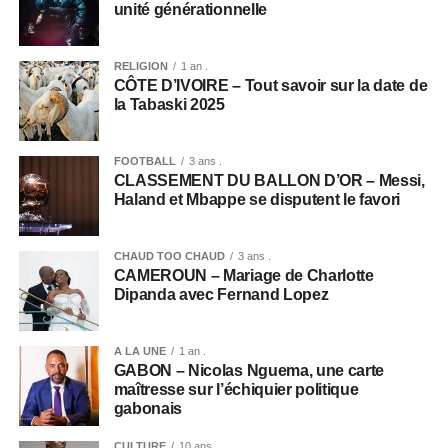
unité générationnelle
RELIGION
1 an .
CÔTE D’IVOIRE – Tout savoir sur la date de
la Tabaski 2025
FOOTBALL
3 ans .
CLASSEMENT DU BALLON D’OR – Messi,
Haland et Mbappe se disputent le favori
CHAUD TOO CHAUD
3 ans .
CAMEROUN – Mariage de Charlotte
Dipanda avec Fernand Lopez
A LA UNE
1 an .
GABON – Nicolas Nguema, une carte
maîtresse sur l’échiquier politique
gabonais
CULTURE
10 ans .