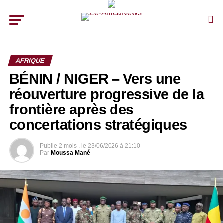
AFRIQUE
BÉNIN / NIGER – Vers une
réouverture progressive de la
frontière après des
concertations stratégiques
Publie
2 mois .
le
23/06/2026 à 21:10
Par
Moussa Mané