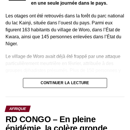
en une seule journée dans le pays.
Les otages ont été retrouvés dans la forêt du parc national
du lac Kainji, située dans l’ouest du pays. Parmi eux
figurent 163 habitants du village de Woro, dans l’État de
Kwara, ainsi que 145 personnes enlevées dans l’État du
Niger.
Le village de Woro avait déjà été frappé par une attaque
particulièrement meurtrière en février, attribuée à des
groupes djihadistes présumés. Plus de 150 personnes y
avaient été tuées, tandis que de nombreux habitants
CONTINUER LA LECTURE
avaient été enlevés.
Pour mener à bien cette opération, les autorités
nigérianes ont mobilisé plusieurs forces : l’armée, la
AFRIQUE
police, les services de renseignement ainsi que le Centre
RD CONGO – En pleine
national de lutte contre le terrorisme. Cette coordination a
permis de localiser et de libérer les otages dans une zone
épidémie, la colère gronde