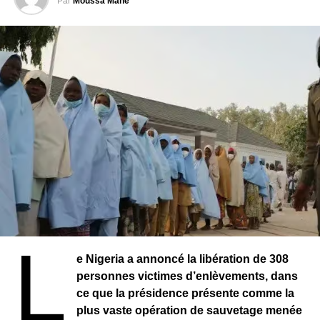
marquant un retour rapide aux responsabilités
Par
Moussa Mané
institutionnelles.
Cette élection intervient dans un contexte de
recomposition institutionnelle au Bénin. Avec la création
du Sénat, les autorités entendent instaurer un nouvel
équilibre des pouvoirs et renforcer les mécanismes de
gouvernance.
L
e Nigeria a annoncé la libération de 308
personnes victimes d’enlèvements, dans
ce que la présidence présente comme la
plus vaste opération de sauvetage menée