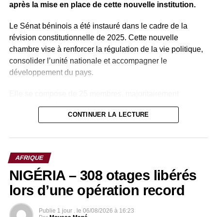
après la mise en place de cette nouvelle institution.
Le Sénat béninois a été instauré dans le cadre de la
révision constitutionnelle de 2025. Cette nouvelle
chambre vise à renforcer la régulation de la vie politique,
consolider l’unité nationale et accompagner le
développement du pays.
Elle se compose de 25 membres, majoritairement
désignés par le président de la République, Romuald
CONTINUER LA LECTURE
Wadagni, auxquels s’ajoutent des membres de droit.
Parmi ces membres de droit figurent plusieurs anciens
présidents du Bénin, notamment Nicéphore Soglo (1991-
AFRIQUE
1996), aujourd’hui âgé de 91 ans, ainsi que Thomas Boni
NIGÉRIA – 308 otages libérés
Yayi (2006-2016).
lors d’une opération record
Patrice Talon, qui a dirigé le pays de 2016 à 2026, rejoint
ainsi cette assemblée avant d’en prendre la présidence,
Publie
1 jour .
le
06/08/2026 à 16:23