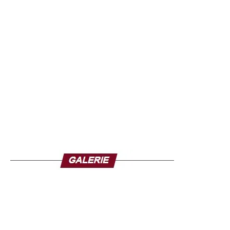
au quotidien.
« Nous travaillons dans
des conditions
dangereuses, parfois
face à des patients qui
vomissent du sang.
Nous méritons notre
salaire et nos primes »,
explique-t-il.
Les équipes sanitaires interviennent en effet dans des
environnements à forte exposition, manipulant des cas
potentiellement mortels, souvent sans garanties
suffisantes.