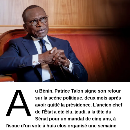
RELATED TOPICS:
UP NEXT
GUINÉE – Fin de l’exportation d’or brut, cap sur la
transformation locale
DON'T MISS
AFRIQUE DU SUD – Accélération des retours de
migrants malawiens sur fond de tensions
migratoires
A
u Bénin, Patrice Talon signe son retour
sur la scène politique, deux mois après
avoir quitté la présidence. L’ancien chef
de l’État a été élu, jeudi, à la tête du
Sénat pour un mandat de cinq ans, à
l’issue d’un vote à huis clos organisé une semaine