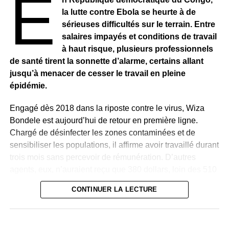
E
la lutte contre Ebola se heurte à de
sérieuses difficultés sur le terrain. Entre
salaires impayés et conditions de travail
à haut risque, plusieurs professionnels
de santé tirent la sonnette d’alarme, certains allant
jusqu’à menacer de cesser le travail en pleine
épidémie.
Engagé dès 2018 dans la riposte contre le virus, Wiza
Bondele est aujourd’hui de retour en première ligne.
Chargé de désinfecter les zones contaminées et de
sensibiliser les populations, il affirme avoir travaillé durant
trois mois sans percevoir de rémunération. D’autres
agents, eux, n’auraient reçu que 380 dollars, loin des 510
dollars initialement promis.
CONTINUER LA LECTURE
Face à cette situation, Wiza Bondele et plusieurs de ses
collègues ont entamé une grève en juillet, dénonçant à la
fois le non-paiement des salaires et les risques encourus