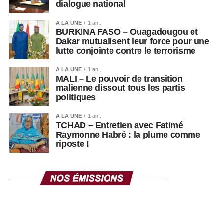
dialogue national
contaminer ma famille
et mes voisins. Parfois,
A LA UNE
1 an .
BURKINA FASO – Ouagadougou et
je pense à arrêter »,
Dakar mutualisent leur force pour une
lutte conjointe contre le terrorisme
confie-t-il.
A LA UNE
1 an .
MALI – Le pouvoir de transition
malienne dissout tous les partis
Dans ce contexte, les États-Unis ont annoncé une aide
politiques
supplémentaire de 242 millions de dollars pour soutenir la
riposte contre Ebola en RDC.
A LA UNE
1 an .
TCHAD – Entretien avec Fatimé
Raymonne Habré : la plume comme
riposte !