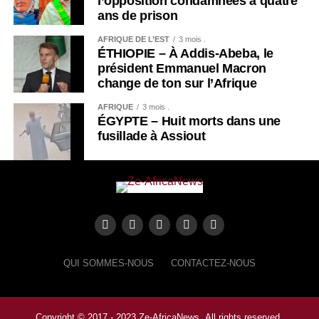
l’opposition condamnées à quatre
ans de prison
AFRIQUE DE L’EST
3 mois .
ÉTHIOPIE – À Addis-Abeba, le
président Emmanuel Macron
change de ton sur l’Afrique
AFRIQUE
3 mois .
ÉGYPTE – Huit morts dans une
fusillade à Assiout
QUI SOMMES-NOUS
CONTACTEZ-NOUS
Copyright © 2017 - 2023 Ze-AfricaNews .All rights reserved.