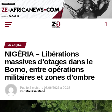
AFRIQUE
NIGÉRIA – Libérations
massives d’otages dans le
Borno, entre opérations
militaires et zones d’ombre
Publie
2 mois .
le
08/06/2026 à 20:38
Par
Moussa Mané