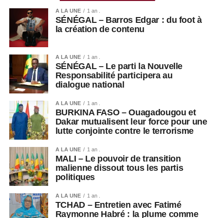
A LA UNE
1 an .
SÉNÉGAL – Barros Edgar : du foot à
la création de contenu
A LA UNE
1 an .
SÉNÉGAL – Le parti la Nouvelle
Responsabilité participera au
dialogue national
A LA UNE
1 an .
BURKINA FASO – Ouagadougou et
Dakar mutualisent leur force pour une
lutte conjointe contre le terrorisme
A LA UNE
1 an .
MALI – Le pouvoir de transition
malienne dissout tous les partis
politiques
A LA UNE
1 an .
TCHAD – Entretien avec Fatimé
Raymonne Habré : la plume comme