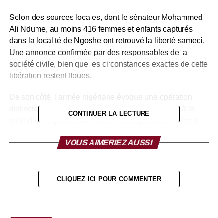
Selon des sources locales, dont le sénateur Mohammed
Ali Ndume, au moins 416 femmes et enfants capturés
dans la localité de Ngoshe ont retrouvé la liberté samedi.
Une annonce confirmée par des responsables de la
société civile, bien que les circonstances exactes de cette
libération restent floues.
De son côté, l’armée nigériane évoque une opération
distincte ayant permis de secourir 360 personnes, à la
CONTINUER LA LECTURE
suite d’un dispositif basé sur le renseignement et des «
opérations psychologiques » destinées à fragiliser les
VOUS AIMERIEZ AUSSI
groupes insurgés avant une phase d’intervention.
Ces annonces parallèles soulignent une réalité complexe
: au Nigeria, la libération d’otages s’inscrit souvent dans
CLIQUEZ ICI POUR COMMENTER
une zone grise où coexistent actions militaires,
négociations indirectes et, selon de nombreux analystes,
paiements de rançons — une pratique officiellement