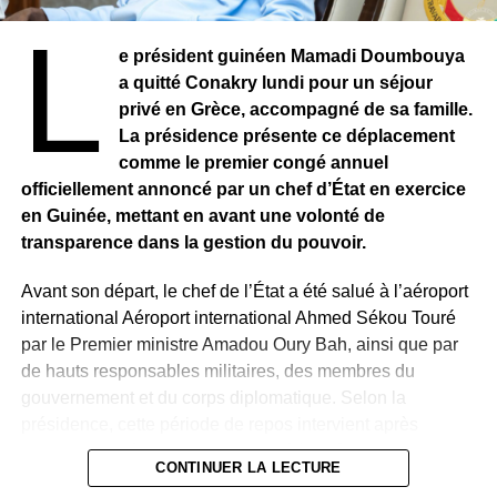
Depuis le déclenchement de l’insurrection en 2009, le
L
conflit impliquant Boko Haram et ses factions a fait des
e président guinéen Mamadi Doumbouya
dizaines de milliers de morts et déplacé des millions de
a quitté Conakry lundi pour un séjour
personnes dans le bassin du lac Tchad.
privé en Grèce, accompagné de sa famille.
La présidence présente ce déplacement
RELATED TOPICS:
comme le premier congé annuel
UP NEXT
officiellement annoncé par un chef d’État en exercice
RD CONGO – Peine capitale confirmée dans
en Guinée, mettant en avant une volonté de
l’affaire des experts de l’ONU
transparence dans la gestion du pouvoir.
DON'T MISS
MALI – Les motos dans le viseur de la junte face
Avant son départ, le chef de l’État a été salué à l’aéroport
à la menace djihadiste
international Aéroport international Ahmed Sékou Touré
par le Premier ministre Amadou Oury Bah, ainsi que par
de hauts responsables militaires, des membres du
gouvernement et du corps diplomatique. Selon la
présidence, cette période de repos intervient après
plusieurs années d’intense activité à la tête du pays et
CONTINUER LA LECTURE
précède la poursuite des réformes engagées.