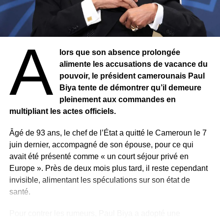
Condé. Depuis, le général a dirigé la transition avant
d’être élu président en décembre dernier.
Cependant, son départ a suscité de vives réactions au
A
sein de l’opposition. Le collectif des Forces Vives de
lors que son absence prolongée
Guinée (FVG), regroupant partis politiques et
alimente les accusations de vacance du
organisations de la société civile, appelle les « patriotes »
pouvoir, le président camerounais Paul
à « mettre fin à la dictature ».
Biya tente de démontrer qu’il demeure
pleinement aux commandes en
Le collectif accuse le régime de gouverner « par la terreur
multipliant les actes officiels.
», dénonçant des atteintes aux libertés publiques, des
arrestations d’opposants, des disparitions forcées, ainsi
Âgé de 93 ans, le chef de l’État a quitté le Cameroun le 7
que le musellement de la presse et la dissolution de
juin dernier, accompagné de son épouse, pour ce qui
plusieurs partis politiques. Les FVG contestent également
avait été présenté comme « un court séjour privé en
les dernières élections présidentielle et législatives,
Europe ». Près de deux mois plus tard, il reste cependant
qu’elles qualifient de « mascarade ».
invisible, alimentant les spéculations sur son état de
santé.
De leur côté, les autorités assurent que les institutions
continueront de fonctionner normalement durant
Pour contrer les rumeurs, Paul Biya a adopté une
l’absence du président et que les affaires de l’État se