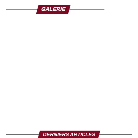
Malgré ces évolutions, les perspectives d’une trêve
restent incertaines. Les médiateurs espèrent qu’un
cessez-le-feu permettrait d’améliorer l’accès humanitaire
et de poser les bases d’un dialogue plus constructif. Mais
la poursuite des combats sur plusieurs fronts compromet
ces efforts.
Pour l’analyste Abdolmoniem Abuidrees, les récents
affrontements ont redessiné les équilibres militaires et
renforcé l’intransigeance des deux camps, rendant peu
probable toute concession à court terme.
Depuis avril 2023, le conflit entre les SAF et les RSF a
causé des dizaines de milliers de morts et entraîné le
déplacement de millions de personnes. Selon
l’Organisation des Nations unies, près de 33,7 millions de
personnes auront besoin d’une aide humanitaire cette
année, illustrant l’ampleur de la crise.
DERNIERS ARTICLES