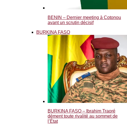
BENIN – Dernier meeting à Cotonou
avant un scrutin décisif
BURKINA FASO
BURKINA FASO – Ibrahim Traoré
dément toute rivalité au sommet de
l’État