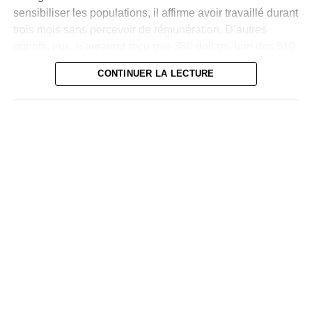
sensibiliser les populations, il affirme avoir travaillé durant
trois mois sans percevoir de rémunération. D’autres
agents, eux, n’auraient reçu que 380 dollars, loin des 510
dollars initialement promis.
CONTINUER LA LECTURE
Face à cette situation, Wiza Bondele et plusieurs de ses
collègues ont entamé une grève en juillet, dénonçant à la
fois le non-paiement des salaires et les risques encourus
au quotidien.
« Nous travaillons dans
des conditions
dangereuses, parfois
face à des patients qui
vomissent du sang.
Nous méritons notre