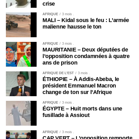
crise
AFRIQUE
3 mois .
MALI – Kidal sous le feu : L’armée
malienne hausse le ton
AFRIQUE
3 mois .
MAURITANIE – Deux députées de
l’opposition condamnées à quatre
ans de prison
AFRIQUE DE L’EST
3 mois .
ÉTHIOPIE – À Addis-Abeba, le
président Emmanuel Macron
change de ton sur l’Afrique
AFRIQUE
3 mois .
ÉGYPTE – Huit morts dans une
fusillade à Assiout
AFRIQUE
3 mois .
CAP VERT – L’opposition remporte