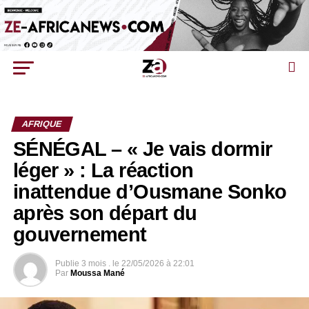
AFRIQUE
SÉNÉGAL – « Je vais dormir
léger » : La réaction
inattendue d’Ousmane Sonko
après son départ du
gouvernement
Publie
3 mois .
le
22/05/2026 à 22:01
Par
Moussa Mané