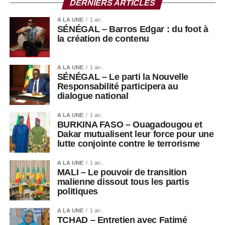
DERNIERS ARTICLES
mobilisés, travaillant sans relâche au contact des
malades. Mais le doute s’installe chez certains, à l’image
A LA UNE
1 an .
SÉNÉGAL – Barros Edgar : du foot à
de Wiza Bondele, conscient des risques pour lui-même et
la création de contenu
son entourage.
« Je pourrais être
A LA UNE
1 an .
SÉNÉGAL – Le parti la Nouvelle
contaminé, puis
Responsabilité participera au
dialogue national
contaminer ma famille
et mes voisins. Parfois,
A LA UNE
1 an .
BURKINA FASO – Ouagadougou et
je pense à arrêter »,
Dakar mutualisent leur force pour une
lutte conjointe contre le terrorisme
confie-t-il.
A LA UNE
1 an .
MALI – Le pouvoir de transition
malienne dissout tous les partis
Dans ce contexte, les États-Unis ont annoncé une aide
politiques
supplémentaire de 242 millions de dollars pour soutenir la
riposte contre Ebola en RDC.
A LA UNE
1 an .
TCHAD – Entretien avec Fatimé