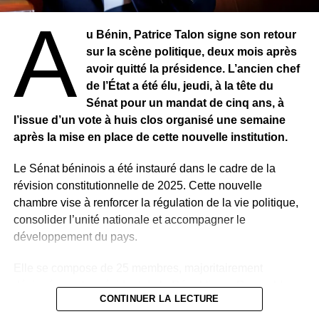
relais
A
u Bénin, Patrice Talon signe son retour
sur la scène politique, deux mois après
avoir quitté la présidence. L’ancien chef
de l’État a été élu, jeudi, à la tête du
Sénat pour un mandat de cinq ans, à
l’issue d’un vote à huis clos organisé une semaine
après la mise en place de cette nouvelle institution.
Le Sénat béninois a été instauré dans le cadre de la
révision constitutionnelle de 2025. Cette nouvelle
chambre vise à renforcer la régulation de la vie politique,
consolider l’unité nationale et accompagner le
développement du pays.
Elle se compose de 25 membres, majoritairement
désignés par le président de la République, Romuald
CONTINUER LA LECTURE
Wadagni, auxquels s’ajoutent des membres de droit.