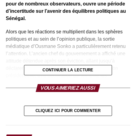
pour de nombreux observateurs, ouvre une période
d’incertitude sur l’avenir des équilibres politiques au
Sénégal.
Alors que les réactions se multiplient dans les sphères
politiques et au sein de l’opinion publique, la sortie
médiatique d’Ousmane Sonko a particulièrement retenu
l’attention. L’ancien chef du gouvernement a affiché une
attitude détendue après son éviction, allant jusqu’à
déclarer qu’il dormirait « léger » après cette décision
CONTINUER LA LECTURE
présidentielle. Une déclaration qui alimente les
interprétations sur les rapports réels entre les deux figures
VOUS AIMERIEZ AUSSI
majeures du pouvoir.
Cette rupture politique, perçue par certains analystes
comme un tournant décisif, pourrait rebattre les cartes au
CLIQUEZ ICI POUR COMMENTER
sommet de l’État. Plusieurs interrogations émergent
désormais autour de la recomposition du gouvernement,
des alliances politiques à venir et des conséquences