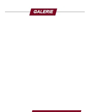
salaire et nos primes »,
explique-t-il.
Les équipes sanitaires interviennent en effet dans des
environnements à forte exposition, manipulant des cas
potentiellement mortels, souvent sans garanties
suffisantes.
Cette mobilisation intervient alors que la 17e épidémie
d’Ebola en RDC est considérée comme l’une des plus
graves. Elle a déjà fait au moins 3 800 cas et 1 751
décès, touchant cinq provinces du pays. Face à l’ampleur
de la crise, les populations appellent à une réponse plus
efficace des autorités. Certaines familles de victimes
réclament notamment un meilleur accès aux traitements
et une accélération des mesures sanitaires.
Malgré les difficultés, les professionnels de santé restent