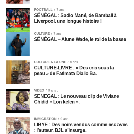
FOOTBALL
7 ans .
SÉNÉGAL : Sadio Mané, de Bambali à
Liverpool, une longue histoire !
CULTURE
7 ans .
SÉNÉGAL – Alune Wade, le roi de la basse
CULTURE A LA UNE
8 ans .
CULTURE-LIVRE : « Des cris sous la
peau » de Fatimata Diallo Ba.
VIDEO
9 ans .
SENEGAL : Le nouveau clip de Viviane
Chidid « Lon kelen ».
IMMIGRATION
9 ans .
LIBYE : Des noirs vendus comme esclaves
: l’auteur, BJL s’insurge.