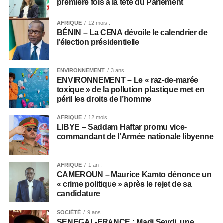
première fois à la tête du Parlement
AFRIQUE
12 mois .
BÉNIN – La CENA dévoile le calendrier de
l’élection présidentielle
ENVIRONNEMENT
3 ans .
ENVIRONNEMENT – Le « raz-de-marée
toxique » de la pollution plastique met en
péril les droits de l’homme
AFRIQUE
12 mois .
LIBYE – Saddam Haftar promu vice-
commandant de l’Armée nationale libyenne
AFRIQUE
1 an .
CAMEROUN – Maurice Kamto dénonce un
« crime politique » après le rejet de sa
candidature
SOCIÉTÉ
9 ans .
SENEGAL-FRANCE : Madi Seydi, une