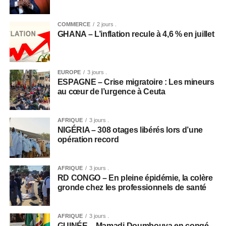
COMMERCE
2 jours .
GHANA – L’inflation recule à 4,6 % en juillet
EUROPE
3 jours .
ESPAGNE – Crise migratoire : Les mineurs
au cœur de l’urgence à Ceuta
AFRIQUE
3 jours .
NIGÉRIA – 308 otages libérés lors d’une
opération record
AFRIQUE
3 jours .
RD CONGO – En pleine épidémie, la colère
gronde chez les professionnels de santé
AFRIQUE
3 jours .
GUINÉE – Mamadi Doumbouya en congé,