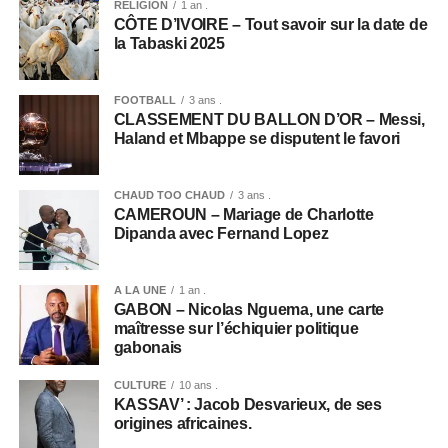
RELIGION
1 an .
CÔTE D’IVOIRE – Tout savoir sur la date de
la Tabaski 2025
FOOTBALL
3 ans .
CLASSEMENT DU BALLON D’OR – Messi,
Haland et Mbappe se disputent le favori
CHAUD TOO CHAUD
3 ans .
CAMEROUN – Mariage de Charlotte
Dipanda avec Fernand Lopez
A LA UNE
1 an .
GABON – Nicolas Nguema, une carte
maîtresse sur l’échiquier politique
gabonais
CULTURE
10 ans .
KASSAV’ : Jacob Desvarieux, de ses
origines africaines.