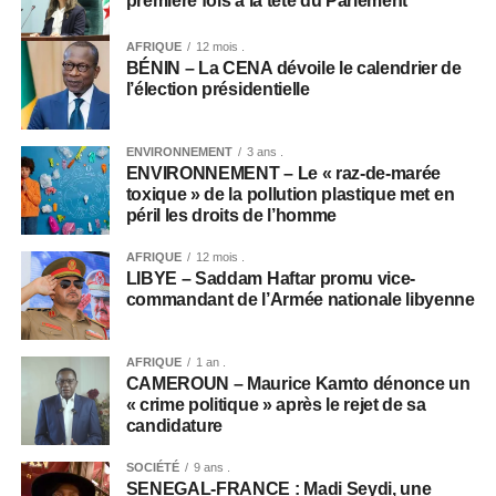
première fois à la tête du Parlement
AFRIQUE
12 mois .
BÉNIN – La CENA dévoile le calendrier de
l’élection présidentielle
ENVIRONNEMENT
3 ans .
ENVIRONNEMENT – Le « raz-de-marée
toxique » de la pollution plastique met en
péril les droits de l’homme
AFRIQUE
12 mois .
LIBYE – Saddam Haftar promu vice-
commandant de l’Armée nationale libyenne
AFRIQUE
1 an .
CAMEROUN – Maurice Kamto dénonce un
« crime politique » après le rejet de sa
candidature
SOCIÉTÉ
9 ans .
SENEGAL-FRANCE : Madi Seydi, une