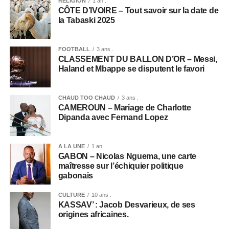
RELIGION
1 an .
CÔTE D’IVOIRE – Tout savoir sur la date de
la Tabaski 2025
FOOTBALL
3 ans .
CLASSEMENT DU BALLON D’OR – Messi,
Haland et Mbappe se disputent le favori
CHAUD TOO CHAUD
3 ans .
CAMEROUN – Mariage de Charlotte
Dipanda avec Fernand Lopez
A LA UNE
1 an .
GABON – Nicolas Nguema, une carte
maîtresse sur l’échiquier politique
gabonais
CULTURE
10 ans .
KASSAV’ : Jacob Desvarieux, de ses
origines africaines.