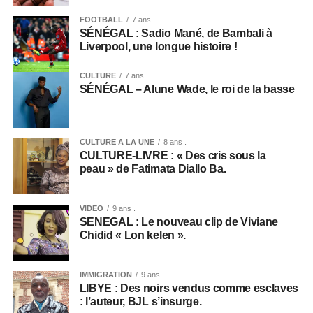
FOOTBALL
7 ans .
SÉNÉGAL : Sadio Mané, de Bambali à
Liverpool, une longue histoire !
CULTURE
7 ans .
SÉNÉGAL – Alune Wade, le roi de la basse
CULTURE A LA UNE
8 ans .
CULTURE-LIVRE : « Des cris sous la
peau » de Fatimata Diallo Ba.
VIDEO
9 ans .
SENEGAL : Le nouveau clip de Viviane
Chidid « Lon kelen ».
IMMIGRATION
9 ans .
LIBYE : Des noirs vendus comme esclaves
: l’auteur, BJL s’insurge.