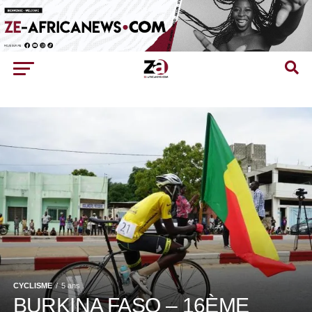
CYCLISME
5 ans .
BURKINA FASO – 16ÈME