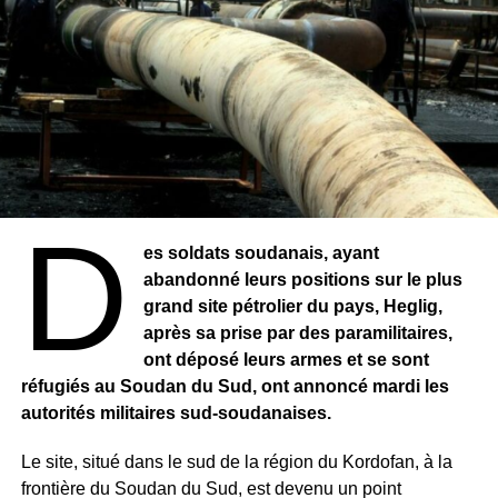
Direction Nationale du Renseignement Sénégalais. Pour
une affaire privée, j’ai été plutôt très surpris par cette
mesure »
, avait déclaré le capitaine pour justifier son
retrait du dossier.
A rappeler qu’il est reproché au capitaine Touré d’être à la
solde de l’opposant, Ousmane Sonko. Accusation qu’il a
totalement niée arguant qu’il n’a rencontré le leader de
Pastef que le jour de la remise de sa première
D
convocation. Sa démission de la SR avait surpris même
es soldats soudanais, ayant
ses collègues qui le présentaient comme un homme
abandonné leurs positions sur le plus
sérieux, travailleur et très discret.
grand site pétrolier du pays, Heglig,
après sa prise par des paramilitaires,
RELATED TOPICS:
ont déposé leurs armes et se sont
réfugiés au Soudan du Sud, ont annoncé mardi les
UP NEXT
SÉNÉGAL – « Les nervis sont des bandits
autorités militaires sud-soudanaises.
présidentiels : ripostez vigoureusement! », a
tonné Ousmane Sonko
Le site, situé dans le sud de la région du Kordofan, à la
frontière du Soudan du Sud, est devenu un point
DON'T MISS