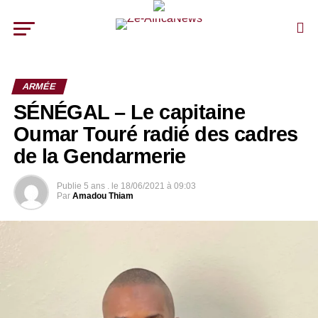
ARMÉE
SÉNÉGAL – Le capitaine
Oumar Touré radié des cadres
de la Gendarmerie
Publie
5 ans .
le
18/06/2021 à 09:03
Par
Amadou Thiam