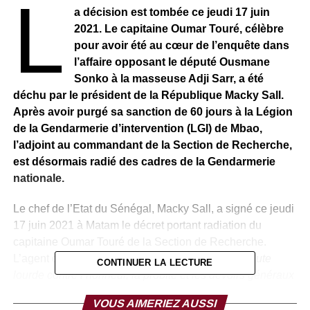
L
a décision est tombée ce jeudi 17 juin
2021. Le capitaine Oumar Touré, célèbre
pour avoir été au cœur de l’enquête dans
l’affaire opposant le député Ousmane
Sonko à la masseuse Adji Sarr, a été
déchu par le président de la République Macky Sall.
Après avoir purgé sa sanction de 60 jours à la Légion
de la Gendarmerie d’intervention (LGI) de Mbao,
l’adjoint au commandant de la Section de Recherche,
est désormais radié des cadres de la Gendarmerie
nationale.
Le chef de l’Etat du Sénégal, Macky Sall, a signé ce jeudi
17 juin 2021 à Matam le décret portant radiation du
capitaine Oumar Touré de la Section de Recherche.
L’agent de la police judiciaire, sanctionné pour “
faute
CONTINUER LA LECTURE
lourde contre l’honneur, la probité et les devoirs généraux
des militaires
”, ne fait plus partie des cadres de la
VOUS AIMERIEZ AUSSI
Gendarmerie, il «
est versé dans les réserves comme