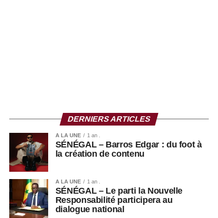
le débat d’idées en proposant aux lecteurs des clés de
compréhension d’un acteur dont l’influence dépasse
désormais le cadre partisan. Que l’on partage ou non ses
convictions, Ousmane Sonko reste l’une des
personnalités les plus observées de la scène politique
sénégalaise, faisant de son parcours un objet d’étude
pour les journalistes, les chercheurs et les observateurs
de la vie publique.
DERNIERS ARTICLES
A LA UNE
1 an .
SÉNÉGAL – Barros Edgar : du foot à
la création de contenu
A LA UNE
1 an .
SÉNÉGAL – Le parti la Nouvelle
Responsabilité participera au
dialogue national