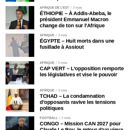
AFRIQUE DE L’EST
3 mois .
ÉTHIOPIE – À Addis-Abeba, le
président Emmanuel Macron
change de ton sur l’Afrique
AFRIQUE
3 mois .
ÉGYPTE – Huit morts dans une
fusillade à Assiout
AFRIQUE
3 mois .
CAP VERT – L’opposition remporte
les législatives et vise le pouvoir
AFRIQUE
3 mois .
TCHAD – La condamnation
d’opposants ravive les tensions
politiques
FOOTBALL
2 mois .
CONGO – Mission CAN 2027 pour
Claude Le Roy, le retour d’un vieux