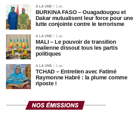
A LA UNE
1 an .
BURKINA FASO – Ouagadougou et
Dakar mutualisent leur force pour une
lutte conjointe contre le terrorisme
A LA UNE
1 an .
MALI – Le pouvoir de transition
malienne dissout tous les partis
politiques
A LA UNE
1 an .
TCHAD – Entretien avec Fatimé
Raymonne Habré : la plume comme
riposte !