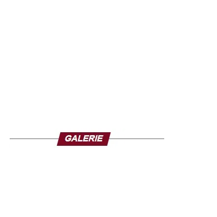
L’ouvrage s’inscrit dans une production éditoriale de plus
en plus riche consacrée au leader politique sénégalais.
Ces dernières années, plusieurs essais ont tenté de
décrypter son parcours, son discours et son impact sur la
vie publique. Avec Sonko, l’omniprésent, Mohamed
Gassama apporte une contribution supplémentaire et une
lecture centrée sur le phénomène politique et médiatique
que représente aujourd’hui Ousmane Sonko.
À travers cette publication, le journaliste entend alimenter