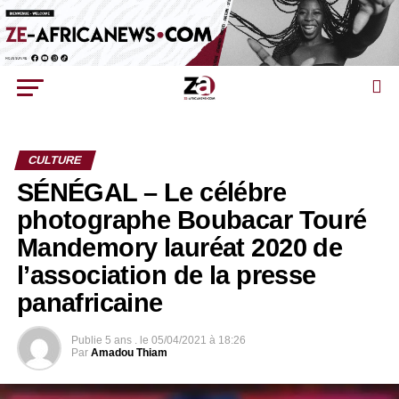
CULTURE
SÉNÉGAL – Le célébre
photographe Boubacar Touré
Mandemory lauréat 2020 de
l’association de la presse
panafricaine
Publie
5 ans .
le
05/04/2021 à 18:26
Par
Amadou Thiam