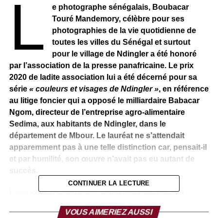
L
e photographe sénégalais, Boubacar
Touré Mandemory, célèbre pour ses
photographies de la vie quotidienne de
toutes les villes du Sénégal et surtout
pour le village de Ndingler a été honoré
par l’association de la presse panafricaine. Le prix
2020 de ladite association lui a été décerné pour sa
série
« couleurs et visages de Ndingler »
, en référence
au litige foncier qui a opposé le milliardaire Babacar
Ngom, directeur de l’entreprise agro-alimentaire
Sedima, aux habitants de Ndingler, dans le
département de Mbour. Le lauréat ne s’attendait
apparemment pas à une telle distinction car, pensait-il
et par humilité, son œuvre n’avait pas eu autant de
succès.
CONTINUER LA LECTURE
L’association de la presse panafricaine Mokanda a
attribué au photographe Boubacar Touré Mandémory le
VOUS AIMERIEZ AUSSI
prix 2020 pour la série «
visages et couleurs de