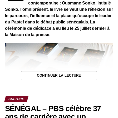
contemporaine : Ousmane Sonko. Intitulé
honorer le peuple africain qui regorge de talents dans lle
Sonko, l’omniprésent, le livre se veut une réflexion sur
domaine de la littérature et des arts.
le parcours, l’influence et la place qu’occupe le leader
du Pastef dans le débat public sénégalais. La
cérémonie de dédicace a eu lieu le 25 juillet dernier à
la Maison de la presse.
CONTINUER LA LECTURE
CULTURE
SÉNÉGAL – PBS célèbre 37
Selon son auteur, cet ouvrage « n’est ni un plaidoyer ni un
ans de carrière avec un