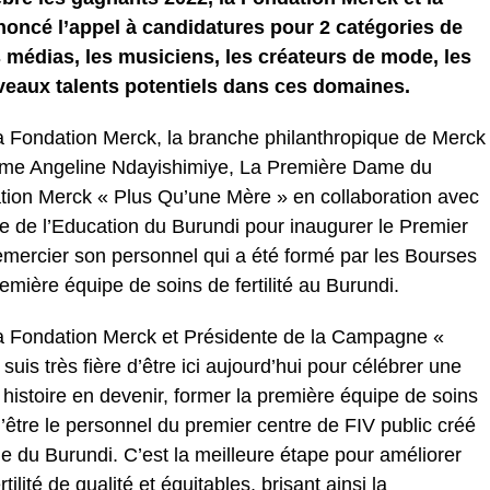
oncé l’appel à candidatures pour 2 catégories de
 médias, les musiciens, les créateurs de mode, les
uveaux talents potentiels dans ces domaines.
a Fondation Merck, la branche philanthropique de Merck
ame Angeline Ndayishimiye, La Première Dame du
ion Merck « Plus Qu’une Mère » en collaboration avec
ère de l’Education du Burundi pour inaugurer le Premier
emercier son personnel qui a été formé par les Bourses
emière équipe de soins de fertilité au Burundi.
la Fondation Merck et Présidente de la Campagne «
uis très fière d’être ici aujourd’hui pour célébrer une
 histoire en devenir, former la première équipe de soins
 d’être le personnel du premier centre de FIV public créé
 du Burundi. C’est la meilleure étape pour améliorer
ilité de qualité et équitables, brisant ainsi la