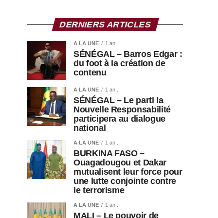
DERNIERS ARTICLES
A LA UNE
1 an .
SÉNÉGAL – Barros Edgar :
du foot à la création de
contenu
A LA UNE
1 an .
SÉNÉGAL – Le parti la
Nouvelle Responsabilité
participera au dialogue
national
A LA UNE
1 an .
BURKINA FASO –
Ouagadougou et Dakar
mutualisent leur force pour
une lutte conjointe contre
le terrorisme
A LA UNE
1 an .
MALI – Le pouvoir de