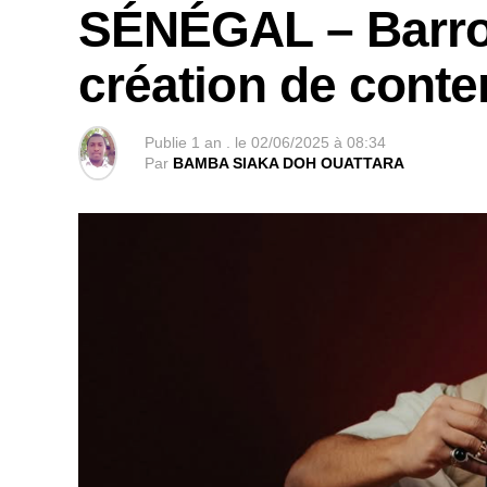
SÉNÉGAL – Barros
création de cont
Publie
1 an .
le
02/06/2025 à 08:34
Par
BAMBA SIAKA DOH OUATTARA