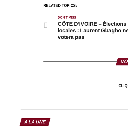
RELATED TOPICS:
DON'T MISS
CÔTE D’IVOIRE – Élections
locales : Laurent Gbagbo n
votera pas
VO
CLIQ
A LA UNE