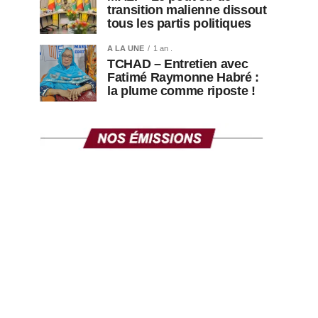
transition malienne dissout
tous les partis politiques
A LA UNE
1 an .
TCHAD – Entretien avec
Fatimé Raymonne Habré :
la plume comme riposte !