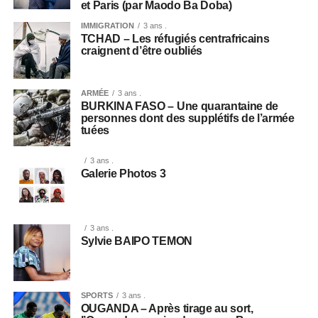
et Paris (par Maodo Ba Doba)
IMMIGRATION
3 ans .
TCHAD – Les réfugiés centrafricains
craignent d’être oubliés
ARMÉE
3 ans .
BURKINA FASO – Une quarantaine de
personnes dont des supplétifs de l’armée
tuées
3 ans .
Galerie Photos 3
3 ans .
Sylvie BAIPO TEMON
SPORTS
3 ans .
OUGANDA – Après tirage au sort,