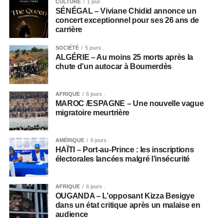
CULTURE
1 jour .
SÉNÉGAL – Viviane Chidid annonce un
concert exceptionnel pour ses 26 ans de
carrière
SOCIÉTÉ
5 jours .
ALGÉRIE – Au moins 25 morts après la
chute d’un autocar à Boumerdès
AFRIQUE
6 jours .
MAROC /ESPAGNE – Une nouvelle vague
migratoire meurtrière
AMÉRIQUE
6 jours .
HAÏTI – Port-au-Prince : les inscriptions
électorales lancées malgré l’insécurité
AFRIQUE
6 jours .
OUGANDA – L’opposant Kizza Besigye
dans un état critique après un malaise en
audience