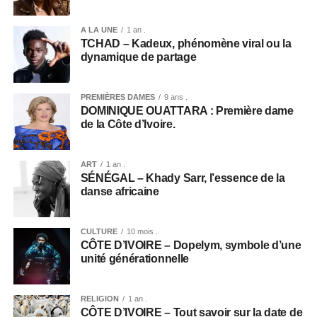
A LA UNE
1 an .
TCHAD – Kadeux, phénomène viral ou la
dynamique de partage
PREMIÈRES DAMES
9 ans .
DOMINIQUE OUATTARA : Première dame
de la Côte d’Ivoire.
ART
1 an .
SÉNÉGAL – Khady Sarr, l’essence de la
danse africaine
CULTURE
10 mois .
CÔTE D’IVOIRE – Dopelym, symbole d’une
unité générationnelle
RELIGION
1 an .
CÔTE D’IVOIRE – Tout savoir sur la date de