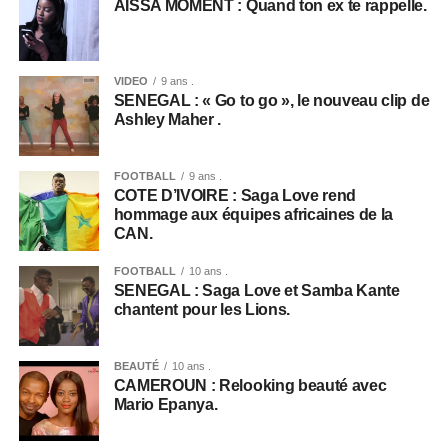
AISSA MOMENT : Quand ton ex te rappelle.
VIDEO
9 ans .
SENEGAL : « Go to go », le nouveau clip de
Ashley Maher .
FOOTBALL
9 ans .
COTE D’IVOIRE : Saga Love rend
hommage aux équipes africaines de la
CAN.
FOOTBALL
10 ans .
SENEGAL : Saga Love et Samba Kante
chantent pour les Lions.
BEAUTÉ
10 ans .
CAMEROUN : Relooking beauté avec
Mario Epanya.