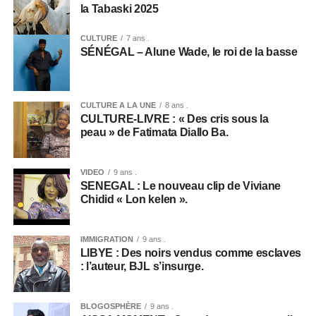
la Tabaski 2025
CULTURE
7 ans .
SÉNÉGAL – Alune Wade, le roi de la basse
CULTURE A LA UNE
8 ans .
CULTURE-LIVRE : « Des cris sous la
peau » de Fatimata Diallo Ba.
VIDEO
9 ans .
SENEGAL : Le nouveau clip de Viviane
Chidid « Lon kelen ».
IMMIGRATION
9 ans .
LIBYE : Des noirs vendus comme esclaves
: l’auteur, BJL s’insurge.
BLOGOSPHÈRE
9 ans .