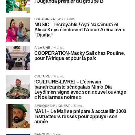
l’Ouganda premier du groupe B
BREAKING NEWS
4 ans .
MUSIC – Incroyable ! Aya Nakamura et
Alicia Keys électrisent l’Accor Arena avec
“Djadja”
A LA UNE
4 ans .
COOPERATION-Macky Sall chez Poutine,
pour l’Afrique et pour la paix
CULTURE
4 ans .
[CULTURE-LIVRE] – L’écrivain
panafricaniste sénégalais Mimo Dia
Leydimen signe avec son nouvel ouvrage
« Nos larmes noires »
AFRIQUE DE L’OUEST
5 ans .
MALI – Le Mali se prépare à accueillir 1000
instructeurs russes pour appuyer son
armée
BANQUE
5 ans .