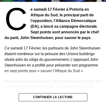
C
rondeurs donnent une nouvelle énergie à la foule
e samedi 17 Février à Pretoria en
enthousiasmée qui jubile. Dès l’entame, Alicia se montre
Afrique du Sud, le principal parti de
à la hauteur de sa réputation. Elle a un réel talent. Sa voix
l’opposition, l’Alliance Démocratique
puissante et ondoyante, son respect de la mesure et sa
(DA), a lancé sa campagne électorale.
tenue correcte sont des éléments qui ont garanti le succès
Sept points sont annoncés par le chef
de ce concert extraordinaire.
du parti, John Steenhuisen, pour sauver le pays.
Ce samedi 17 Février, les partisans de John Steenhuisen
étaient nombreux sur la pelouse des Unions buildings
située près du siège du gouvernement. L’opposant John
Steenhuisen en a profité pour présenter son programme
en sept points pour « sauver l’Afrique du Sud ».
Devant une foule immense, John Steenhuisen a parlé des
maux qui étouffent l’économie sud-africaine et qui ont
provoqué une crise sociale. Il a également déclaré que
CONTINUER LA LECTURE
son parti Alliance démocratique s’engage à réduire les
taux de criminalité. Son ambition est de créer deux