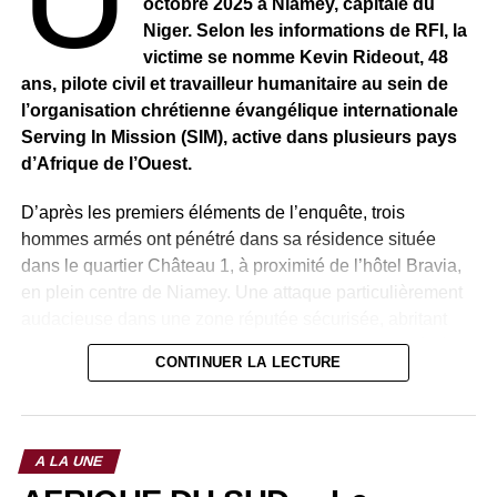
octobre 2025 à Niamey, capitale du
Californie. Quel artiste ne rêverait pas d’avoir la vie de
Niger. Selon les informations de RFI, la
cette pianiste de génie. Le public de l’Accor Arena peut
victime se nomme Kevin Rideout, 48
en témoigner.
ans, pilote civil et travailleur humanitaire au sein de
l’organisation chrétienne évangélique internationale
Serving In Mission (SIM), active dans plusieurs pays
d’Afrique de l’Ouest.
D’après les premiers éléments de l’enquête, trois
hommes armés ont pénétré dans sa résidence située
dans le quartier Château 1, à proximité de l’hôtel Bravia,
en plein centre de Niamey. Une attaque particulièrement
audacieuse dans une zone réputée sécurisée, abritant
des bureaux d’organisations internationales et située à
CONTINUER LA LECTURE
quelques centaines de mètres du palais présidentiel.
Aucune revendication n’a encore été formulée, mais les
forces de sécurité nigériennes ont immédiatement été
A LA UNE
déployées pour tenter de retrouver la trace de l’otage et