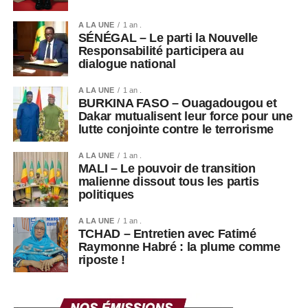
A LA UNE
1 an .
SÉNÉGAL – Le parti la Nouvelle
Responsabilité participera au
dialogue national
A LA UNE
1 an .
BURKINA FASO – Ouagadougou et
Dakar mutualisent leur force pour une
lutte conjointe contre le terrorisme
A LA UNE
1 an .
MALI – Le pouvoir de transition
malienne dissout tous les partis
politiques
A LA UNE
1 an .
TCHAD – Entretien avec Fatimé
Raymonne Habré : la plume comme
riposte !
Thione Niang ©Ze-Africanews