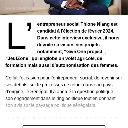
sur la scène pour une photo de famille.
Lorsque Aya se met à fredonner un air, Alicia chope le
rythme vertigineux en clin d’œil : c’est un duo entre les
La date officielle des élections n’est pas encore annoncée
L’
deux stars sur le tube “djadja”. L’américaine et la
mais l’alliance Démocratique est déterminée à faire
entrepreneur social Thione Niang est
malienne se mettent à chanter les rêves et les étoiles. Le
entendre sa voix en ces périodes pré-électorales.
candidat à l’élection de février 2024.
public est déchaîné. Alicia ne maîtrise pas bien la
Dans cette interview exclusive, il nous
chanson, mais elle a pour elle deux atouts de taille :
dévoile sa vision, ses projets
l’expérience et la confiance.
notamment, “Give One project”,
“JeufZone” qui englobe un volet agricole, de
RELATED TOPICS:
formation mais aussi d’autonomisation des femmes.
UP NEXT
SÉNÉGAL – One Lyrical, Leyna et Bass ; un trio
Ce fut l’occasion pour l’entrepreneur social, de revenir sur
qui repousse les limites du rap galsen
ses débuts, sur le processus de retour dans son pays
DON'T MISS
d’origine, le Sénégal. Il a abordé la question politique :
PARIS FASHION WEEK – Le styliste franco-
son engagement dans le ring politique tout en donnant
camerounais Imane Ayissi fait briller la mode
son avis sur le paysage politique sénégalais.
africaine dans la capitale française ! Fortissimo !
La politique africaine est un autre volet abordé dans cette
interview. L’urgence de l’industrialisation du continent,