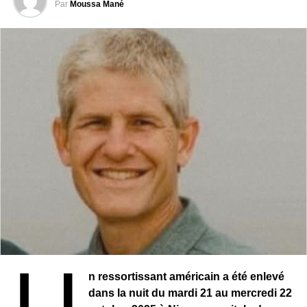
Par
Moussa Mané
Alicia Keys a atterri sur le scène R&B dans les années
2001 avec “Songs in A Minor”, un album phénoménal.
Qu’elle était belle, cette jeune dame ! Contrairement aux
autres princesses souls, la belle Alicia est venue dans le
rap avec un style très sophistiqué, plus abouti, mieux
travaillé. Mais le plus épatant, c’est que cette dame est
une surdouée qui sait presque tout faire : arranger,
composer, jouer au piano, chanter. La liste est longue.
Avant qu’on ne l’auréole de la couronne de “diva de la
pop”, elle avait déjà conquis nos cœurs. Aujourd’hui, elle
est à une vie professionnelle et privée pleinement
épanouie. Tout lui réussit. Alicia a laissé son mari, le
U
rappeur Swizz Beatz, ses deux enfants ( Egypt et Ali) et
n ressortissant américain a été enlevé
sa maison, baptisée le “Dreamland”. Une somptueuse
dans la nuit du mardi 21 au mercredi 22
maison juchée sur les montagnes de San Diego, en