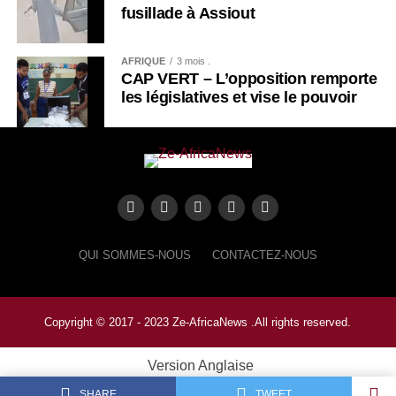
fusillade à Assiout
AFRIQUE
3 mois .
CAP VERT – L’opposition remporte
les législatives et vise le pouvoir
QUI SOMMES-NOUS
CONTACTEZ-NOUS
Copyright © 2017 - 2023 Ze-AfricaNews .All rights reserved.
Version Anglaise
SHARE
TWEET