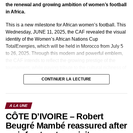
the renewal and growing ambition of women’s football
in Africa.
This is a new milestone for African women’s football. This
Wednesday, JUNE 11, 2025, the CAF revealed the visual
identity of the Women’s African Nations Cup
TotalEnergies, which will be held in Morocco from July 5
to 26, 2025. Through this modern and powerful emblem,
the CAF intends to reflect the growing prestige of the
tournament, while paying tribute to the cultural richness of
the host country, Morocco, and the diversity of women’s
CONTINUER LA LECTURE
football on the continent.
Morocco, the host country of the previous edition in 2022,
had already made an impression by hosting a high-caliber
A LA UNE
competition, crowned by record attendance and an
CÔTE D’IVOIRE – Robert
internationally acclaimed organization. The 2025 edition
therefore promises to take things up a notch, both in terms
Beugré Mambé reassured after
of sports and media.