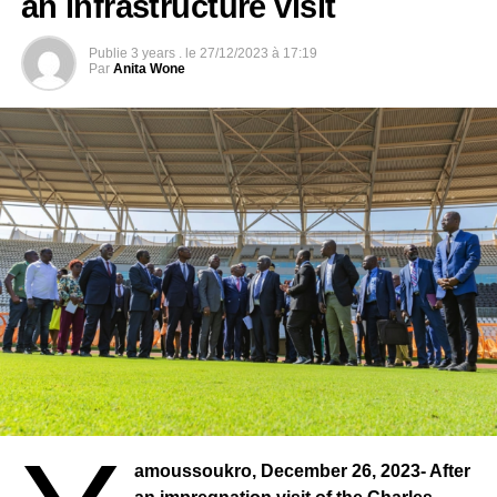
an infrastructure visit
Photo credit: cafonline
Publie
3 years .
le
27/12/2023 à 17:19
Par
Anita Wone
amoussoukro, December 26, 2023- After