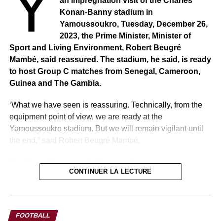
Y
an impregnation visit of the Charles
Konan-Banny stadium in
Yamoussoukro, Tuesday, December 26,
2023, the Prime Minister, Minister of
Sport and Living Environment, Robert Beugré
Mambé, said reassured. The stadium, he said, is ready
to host Group C matches from Senegal, Cameroon,
Guinea and The Gambia.
‘What we have seen is reassuring. Technically, from the
equipment point of view, we are ready at the
Yamoussoukro stadium. But we will remain vigilant until
the end,” said Robert Beugré Mambé.
The Prime Minister called for on-call teams to be set up in
CONTINUER LA LECTURE
all sectors. We will have specialists permanently because
Côte d’Ivoire wants to be up to date, in all circumstances,
with the expected benefits of this great country. We have
given indications that vigilance is needed,’ insisted the
FOOTBALL