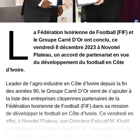
L
a Fédération Ivoirienne de Football (FIF) et
le Groupe Carré D’Or ont conclu, ce
vendredi 8 décembre 2023 à Novotel
Plateau, un accord de partenariat en vue
du développement du football en Côte
d’Ivoire.
Leader de l’agro-industrie en Côte d’Ivoire depuis la fin
des années 90, le Groupe Carré D’Or vient de s’ajouter à
la liste des entreprises citoyennes partenaires de la
Fédération Ivoirienne de Football (FIF) dans sa mission
de développer le football en Côte d’Ivoire. Ce vendredi en
effet, à Novotel Plateau, son Directeur Exécutif M. Khalil
Ezzedine et le Président de la FIF M. Yacine Idriss Diallo,
ont paraphé devant une parterre d’invité constitué de