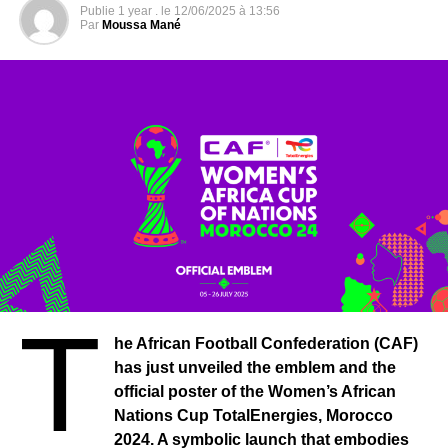
Publie
1 year .
le
12/06/2025 à 13:56
Par
Moussa Mané
T
he African Football Confederation (CAF)
has just unveiled the emblem and the
official poster of the Women’s African
Nations Cup TotalEnergies, Morocco
2024. A symbolic launch that embodies