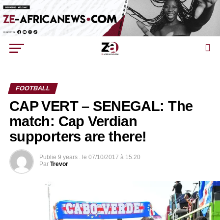
FOOTBALL
CAP VERT – SENEGAL: The
match: Cap Verdian
supporters are there!
Publie
9 years .
le
07/10/2017 à 15:20
Par
Trevor