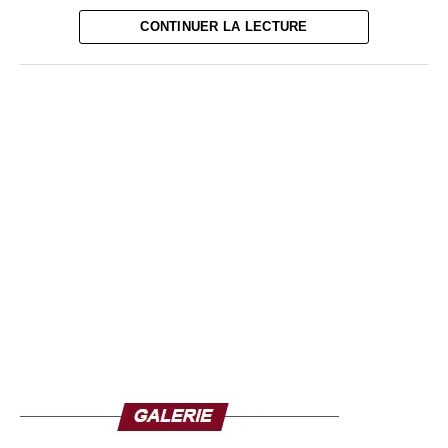
chefs d’entreprises, de légendes du football Ivoirien, de
CONTINUER LA LECTURE
dirigeants sportifs et des médias, un accord de
partenariat.
« Au Groupe Carré D’Or, nous avons une politique
sportive très développée. Depuis plusieurs années en
effet, nous partageons notre passion du port avec les
Ivoiriens, sur le plan organisationnel et du sponsoring.
Pour nous, sceller un partenariat avec la FIF un fait
naturel. Nous sommes donc heureux de soutenir les
Éléphants et dans le même temps le championnat
national. C’est un réel plaisir de nous associer à la FIF
dans sa mission de développement du football en Côte
d’Ivoire et à participer à l’encadrement de la jeunesse
Ivoirienne », explique le patron du Groupe Carré d’Or.
Pour sa part, le Président de la FIF, M. Yacine Idriss Diallo
s’est réjouit de cette union avec le Groupe Carré d’Or.«
Notre mission est d’encadrer la jeunesse à travers la mise