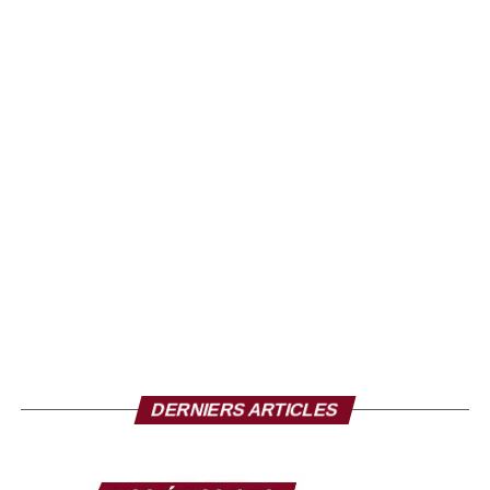
en place d’une organisation efficiente pour que le football
ivoirien aille de l’avant. Et donc dans cette mission là,
avoir à ses côtés des entreprises symboliques comme le
Groupe Carré d’Or est une fierté et une grande joie pour
nous. Nous allons faire tout pour que ce partenariat soit
de qualité, qu’il soit gagnant-gagnant sur l’ensemble des
produits qui vont être utilisés. Le Groupe Carré d’Or sera
donc à nos côtés en partie avec les Éléphants mais aussi
sur la Ligue 1 et d’autres activités de la fédération. C’est
donc une grosse satisfaction pour nous », reconnaît le
Président de la Fédération Ivoirienne de Football.
DERNIERS ARTICLES