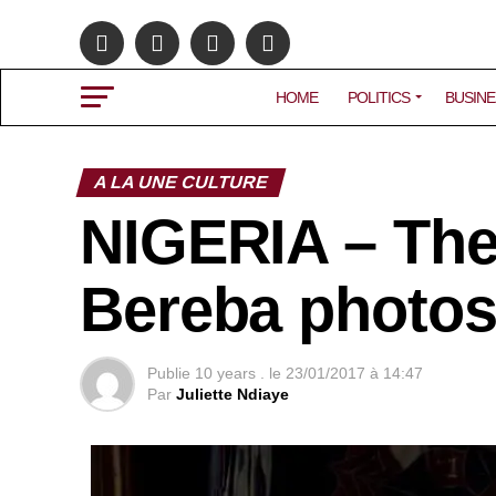
HOME
POLITICS
BUSINE
A LA UNE CULTURE
NIGERIA – The
Bereba photos
Publie
10 years .
le
23/01/2017 à 14:47
Par
Juliette Ndiaye