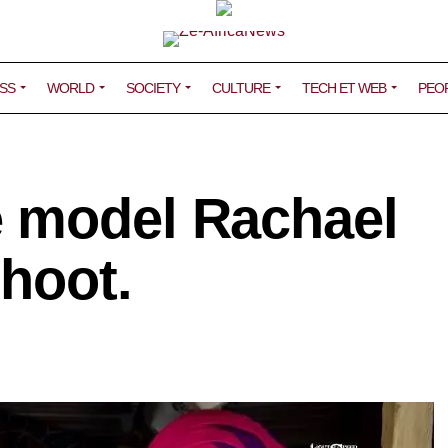
SS
WORLD
SOCIETY
CULTURE
TECH ET WEB
PEO
 model Rachael
hoot.