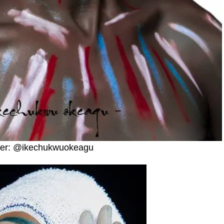
her: @ikechukwuokeagu