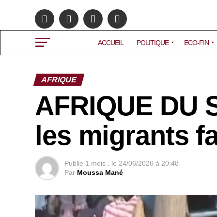
ACCUEIL
POLITIQUE
ECO-FIN
AFRIQUE
AFRIQUE DU S
les migrants f
Publie
1 mois .
le
24/06/2026 à 20:48
Par
Moussa Mané