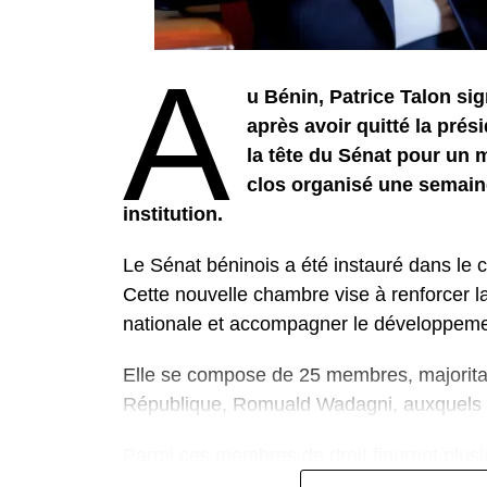
A
u Bénin, Patrice Talon si
après avoir quitté la prési
la tête du Sénat pour un m
clos organisé une semaine
institution.
Le Sénat béninois a été instauré dans le c
Cette nouvelle chambre vise à renforcer la 
nationale et accompagner le développeme
Elle se compose de 25 membres, majoritai
République, Romuald Wadagni, auxquels s
Parmi ces membres de droit figurent plus
Nicéphore Soglo (1991-1996), aujourd’hui