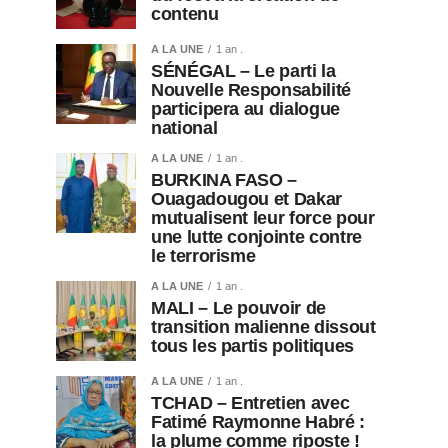
contenu
A LA UNE
1 an .
SÉNÉGAL – Le parti la
Nouvelle Responsabilité
participera au dialogue
national
A LA UNE
1 an .
BURKINA FASO –
Ouagadougou et Dakar
mutualisent leur force pour
une lutte conjointe contre
le terrorisme
A LA UNE
1 an .
MALI – Le pouvoir de
transition malienne dissout
tous les partis politiques
A LA UNE
1 an .
TCHAD – Entretien avec
Fatimé Raymonne Habré :
la plume comme riposte !