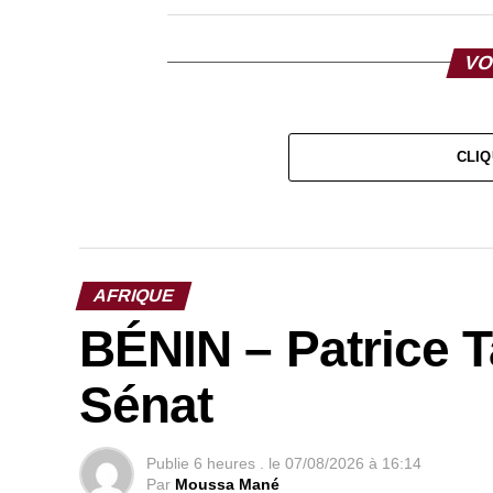
VO
CLIQ
AFRIQUE
BÉNIN – Patrice T
Sénat
Publie
6 heures .
le
07/08/2026 à 16:14
Par
Moussa Mané