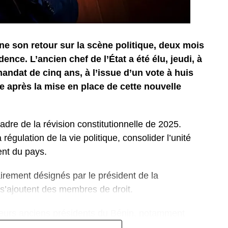
gne son retour sur la scène politique, deux mois
dence. L’ancien chef de l’État a été élu, jeudi, à
andat de cinq ans, à l’issue d’un vote à huis
 après la mise en place de cette nouvelle
adre de la révision constitutionnelle de 2025.
régulation de la vie politique, consolider l’unité
nt du pays.
rement désignés par le président de la
’ajoutent des membres de droit.
ieurs anciens présidents du Bénin, notamment
 âgé de 91 ans, ainsi que Thomas Boni Yayi