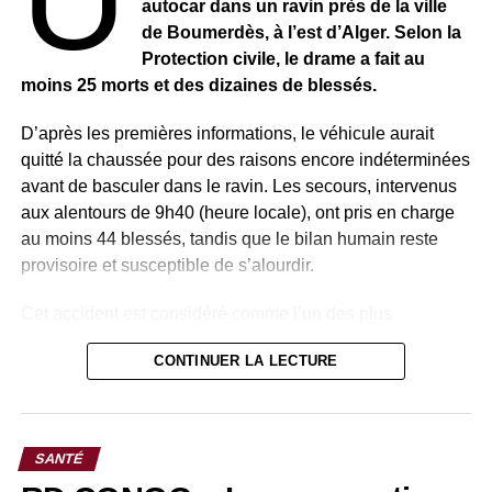
autocar dans un ravin près de la ville
de Boumerdès, à l’est d’Alger. Selon la
Protection civile, le drame a fait au
moins 25 morts et des dizaines de blessés.
D’après les premières informations, le véhicule aurait
quitté la chaussée pour des raisons encore indéterminées
avant de basculer dans le ravin. Les secours, intervenus
aux alentours de 9h40 (heure locale), ont pris en charge
au moins 44 blessés, tandis que le bilan humain reste
provisoire et susceptible de s’alourdir.
Cet accident est considéré comme l’un des plus
meurtriers survenus dans le pays ces dernières années. Il
CONTINUER LA LECTURE
relance les inquiétudes persistantes autour de la sécurité
routière en Algérie.
Plusieurs drames similaires ont été enregistrés
SANTÉ
récemment. En août dernier, un bus avait chuté dans un