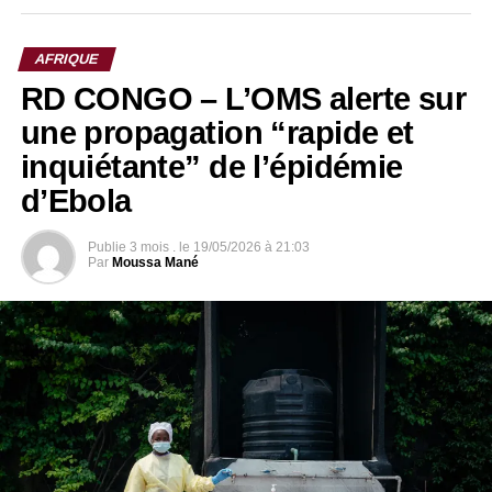
AFRIQUE
RD CONGO – L’OMS alerte sur
une propagation “rapide et
inquiétante” de l’épidémie
d’Ebola
Publie
3 mois .
le
19/05/2026 à 21:03
Par
Moussa Mané
La situation est d’autant plus préoccupante que la souche
identifiée, dite Bundibugyo, ne dispose pas encore de
vaccin largement accessible ni de traitement validé. Cette
contrainte scientifique ralentit considérablement les efforts
de containment, obligeant les équipes à s’appuyer
principalement sur des mesures de prévention,