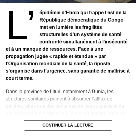
L’
épidémie d’Ebola qui frappe l’est de la
République démocratique du Congo
met en lumière les fragilités
structurelles d’un système de santé
confronté simultanément à l’insécurité
et à un manque de ressources. Face à une
propagation jugée « rapide et étendue » par
l’Organisation mondiale de la santé, la riposte
s’organise dans l’urgence, sans garantie de maîtrise à
court terme.
Dans la province de l’Ituri, notamment à Bunia, les
structures sanitaires peinent à absorber l’afflux de
patients, alors que des centaines de cas suspects et de
décès ont déjà été signalés. L’envoi de matériel médical
et le déploiement d’experts internationaux témoignent
CONTINUER LA LECTURE
d’une mobilisation accrue, mais insuffisante face à
l’ampleur des besoins.