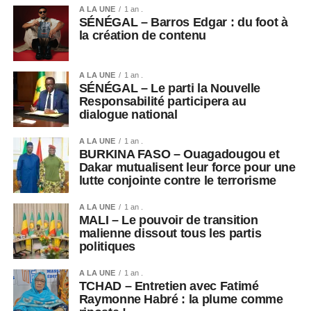
A LA UNE
1 an .
SÉNÉGAL – Barros Edgar : du foot à
la création de contenu
A LA UNE
1 an .
SÉNÉGAL – Le parti la Nouvelle
Responsabilité participera au
dialogue national
A LA UNE
1 an .
BURKINA FASO – Ouagadougou et
Dakar mutualisent leur force pour une
lutte conjointe contre le terrorisme
A LA UNE
1 an .
MALI – Le pouvoir de transition
malienne dissout tous les partis
politiques
A LA UNE
1 an .
TCHAD – Entretien avec Fatimé
Raymonne Habré : la plume comme