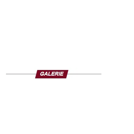
« Ne t’en va pas » : “Je voudrai partir dans le pays des
blancs. J’ai pris ma décision, je vais partir là-bas. Je suis
venu vous annoncer que je vais partir dans le pays des
blancs. Et pourquoi m’empêchez-vous de partir ?…”
Vous pouvez regarder le clip ici :
Charlotte Dipanda et Fally Ipupa @Cpature photo page
Facebook Fally Ipupa