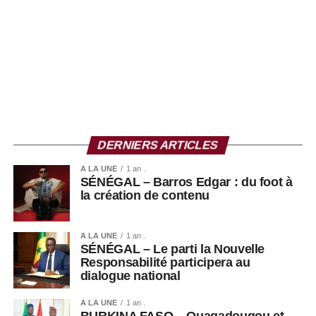
DERNIERS ARTICLES
A LA UNE
1 an .
L’interview intégrale à regarder ici :
SÉNÉGAL – Barros Edgar : du foot à
la création de contenu
A LA UNE
1 an .
SÉNÉGAL – Le parti la Nouvelle
Responsabilité participera au
dialogue national
A LA UNE
1 an .