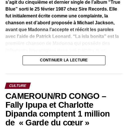
s’agit du cinquième et dernier single de l’album “True
Blue” sorti le 25 février 1987 chez Sire Records. Elle
fut initialement écrite comme une complainte, la
chanson est d’abord proposée à Michael Jackson,
avant que Madonna l’accepte et réécrit les paroles
avec l’aide de Patrick Leonard. “La isla bonita” est la
première chanson de Madonna qui possède des
influences hispaniques dans ses paroles et sa
musique. Les paroles évoquent une « belle île » et
CONTINUER LA LECTURE
sont un hommage à la beauté du peuple latino-
américain d’après Madonna.
Aujourd’hui c’est autour de All stars de s’approprier de “La
CULTURE
isla bonita” et d’en faire un cocktail explosif de lyrique à la
CAMEROUN/RD CONGO –
sauce sénégalaise, avec des paroles renversantes. Le
Fally Ipupa et Charlotte
titre, “La fiesta”, sous les rythmes du Mbalakh, musique
traditionnelle sénégalaise, elles parlent de fêtes, de joie
Dipanda comptent 1 million
de vivre, de bonheur partagé entre amis.
de « Garde du cœur »