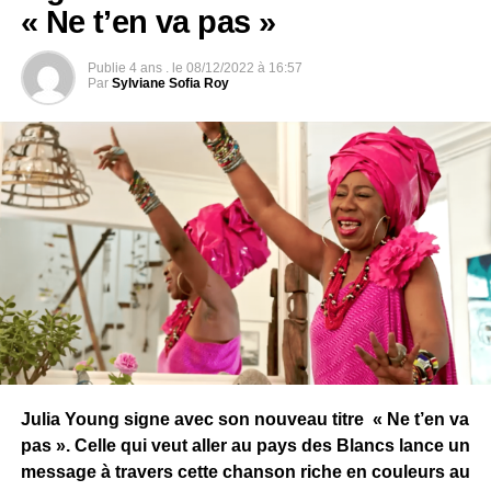
« Ne t’en va pas »
Le clip à regarder ici :
Publie
4 ans .
le
08/12/2022 à 16:57
Par
Sylviane Sofia Roy
Julia Young signe avec son nouveau titre « Ne t’en va
pas ». Celle qui veut aller au pays des Blancs lance un
message à travers cette chanson riche en couleurs au