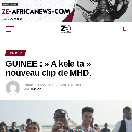
VIDEO
GUINEE : » A kele ta »
nouveau clip de MHD.
Publie
10 ans .
le
21/11/2016 à 10:31
Par
Trevor