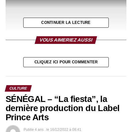
CONTINUER LA LECTURE
VOUS AIMERIEZ AUSSI
CLIQUEZ ICI POUR COMMENTER
RELATED TOPICS:
CULTURE
UP NEXT
SÉNÉGAL – “La fiesta”, la
SENEGAL-HAITI : « Voulez-vous danser » single
de Preesteej.
dernière production du Label
DON'T MISS
Prince Arts
SENEGAL : « DKR », le nouveau clip de Booba.
Publie
4 ans .
le
16/12/2022 à 08:41