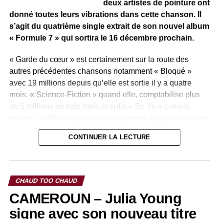
deux artistes de pointure ont
donné toutes leurs vibrations dans cette chanson. Il
Le clip à regarder ici :
s’agit du quatrième single extrait de son nouvel album
« Formule 7 » qui sortira le 16 décembre prochain.
« Garde du cœur » est certainement sur la route des
autres précédentes chansons notamment « Bloqué »
avec 19 millions depuis qu’elle est sortie il y a quatre
mois, « Science-Fiction » quand elle, comptabilise plus
de 5 millions en trois mois et enfin « Se Yo » cumule
environ 5 millions deux mois seulement après sa mise en
ligne.
CONTINUER LA LECTURE
« Garde du cœur » a été réalisée avec l’artiste
camerounaise de talent Charlotte Dipanda. C’est un titre
avec des teintes politiques car il à Hugues Ngouélondélé,
CHAUD TOO CHAUD
Ministre de la Jeunesse et des Sports et de l’Éducation
CAMEROUN – Julia Young
civique Congolais mais également gendre du président
congolais Denis Sassou N’guesso.
signe avec son nouveau titre