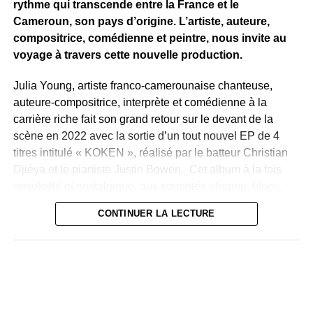
rythme qui transcende entre la France et le
Cameroun, son pays d’origine. L’artiste, auteure,
compositrice, comédienne et peintre, nous invite au
voyage à travers cette nouvelle production.
Julia Young, artiste franco-camerounaise chanteuse,
auteure-compositrice, interprète et comédienne à la
carrière riche fait son grand retour sur le devant de la
scène en 2022 avec la sortie d’un tout nouvel EP de 4
titres intitulé « KOKEN », réalisé par le batteur Christian
Djiéya et le pianiste Justin Bowen. Cet album à la fois
ensoleillé et nostalgique, aux sonorités afropop, blues,
jazz et même des influences reggae, évoque des
CONTINUER LA LECTURE
thématiques fortes et d’actualité avec douceur et
mélancolie. Cette artiste, influencée par Nina Simone,
Tracy Chapman ou encore Miriam Makeba remet au goût
du jour sa voix singulière et ses sonorités mélodieuses
dans ce projet à la fois riche et unique.