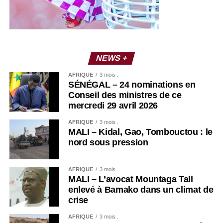
Julia Young « Ne t’en va pas »
NEWS +
AFRIQUE
3 mois .
SÉNÉGAL – 24 nominations en
Conseil des ministres de ce
mercredi 29 avril 2026
AFRIQUE
3 mois .
MALI – Kidal, Gao, Tombouctou : le
nord sous pression
AFRIQUE
3 mois .
MALI – L’avocat Mountaga Tall
enlevé à Bamako dans un climat de
crise
AFRIQUE
3 mois .