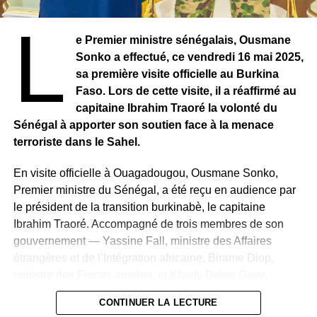
d’apaisement
« , précise le parti, faisant ainsi allusion aux
L
tensions qui traversent la société sénégalaise.
e Premier ministre sénégalais, Ousmane
Une vision républicaine revendiquée
Sonko a effectué, ce vendredi 16 mai 2025,
La Nouvelle Responsabilité(NR) rappelle son
sa première visite officielle au Burkina
attachement à son crédo « JAMM AK NJARIN » (paix et
Faso. Lors de cette visite, il a réaffirmé au
prospérité partagée) et insiste sur sa conception du
capitaine Ibrahim Traoré la volonté du
dialogue national comme
« un instrument républicain de
Sénégal à apporter son soutien face à la menace
pacification, de renforcement de la démocratie et de
terroriste dans le Sahel.
consolidation de l’État de droit ».
En visite officielle à Ouagadougou, Ousmane Sonko,
Premier ministre du Sénégal, a été reçu en audience par
le président de la transition burkinabè, le capitaine
Ibrahim Traoré. Accompagné de trois membres de son
gouvernement — Yassine Fall, ministre des Affaires
étrangères et de l’Intégration africaine, Birame Diop,
ministre des Forces armées, et Khady Diène Gaye,
ministre des Sports — Le chef du gouvernement
CONTINUER LA LECTURE
sénégalais a multiplié les échanges diplomatiques au