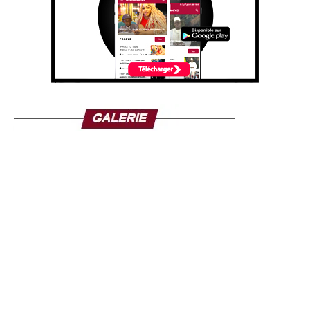
sécuritaire s’arrêtera aux frontières du Burkina Faso, du
Mali ou du Niger. C’est une lutte de toute l’Afrique de
l’Ouest”.
Ousmane Sonko n’a pas seulement parlé à l’endroit de
Ouagadougou. Il s’adressait également à Bamako et à
Niamey.
En marge des questions diplomatiques, la visite de le
Premier ministre sénégalais revêt aussi une dimension
historique. En effet, ce samedi 17 mai 2025, il a pris part à
l’inauguration du Mausolée Thomas Sankara, figure
emblématique du panafricanisme et de ses 12
compagnons à Ouagadougou. Pour le Premier ministre
sénégalais, Thomas Sanka qui fait partie de ses maîtres
penseurs “ illumine depuis quelques décennies tous les
combats panafricanistes et souverainistes du continent”. Il
a également prévu de rencontrer la communauté
sénégalaise vivant au Burkina Faso.