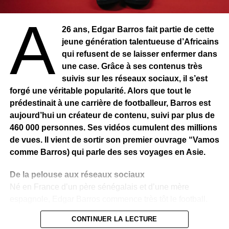
À
« The village »
26 ans, Edgar Barros fait partie de cette
jeune génération talentueuse d’Africains
Pourquoi ‘‘The Village’’ ?
qui refusent de se laisser enfermer dans
Pourquoi avoir choisi “The Village” comme titre de ce
une case. Grâce à ses contenus très
nouvel opus ? Cet album est avant tout une ‘‘expérience
suivis sur les réseaux sociaux, il s’est
de voyage’’ dit l’artiste, qui découle de ses pérégrinations
forgé une véritable popularité. Alors que tout le
à travers le monde. Il fait écho au vécu de l’artiste. Dans
prédestinait à une carrière de footballeur, Barros est
cet environnement musical, le monde n’est pas ‘‘un
aujourd’hui un créateur de contenu, suivi par plus de
village artificiel ; mais un village en miniature’’ où
460 000 personnes. Ses vidéos cumulent des millions
cohabite divers peuples. Bo Diaw, en tant
de vues. Il vient de sortir son premier ouvrage “Vamos
qu’ambassadeur de la culture sénégalaise, a voulu
comme Barros) qui parle des ses voyages en Asie.
‘‘vendre à sa manière la destination Sénégal’’, avec ses
sonorités. Toujours sur cet album, il essaie de faire briller
De la pelouse aux réseaux sociaux
le Sénégal, créant un écosystème musical africain, avec
Né en France d’un père sénégalais et d’une mère
des connections et des collaborations avec plusieurs
espagnole, Edgar Barros commence très tôt le football.
artistes africains. Bo Diaw artiste qui ambitionne de mettre
Très vite, il intègre l’US Torcy, un club formateur reconnu,
en place une vraie industrie musicale au Sénégal.
CONTINUER LA LECTURE
où il évolue aux côtés de Randal Kolo-Muani. À 19 ans,