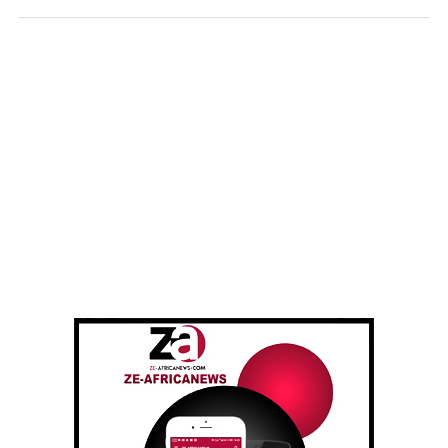
sommet.
Cette première visite au Burkina Faso s’inscrit dans un
contexte de forte tension sécuritaire dans la région. À
l’issue de son entretien avec le président Traoré,
Ousmane Sonko a tenu à exprimer “la solidarité du
peuple sénégalais envers le peuple burkinabè, face à
cette épreuve qui lui est imposée, qu’il n’a pas choisie”.
Par ailleurs, il a apporté un “soutien absolu” aux autorités
de transition et affirmé la disponibilité du Sénégal à
envisager “toute possibilité de collaboration et de soutien”
face à la menace terroriste. Il a aussi insisté sur la
nécessité d’une riposte solidaire et structurée ; car,
souligne-t-il : “Aucun de nos pays ne peut échapper à
cette gangrène”.
Ousmane Sonko, dans ses déclarations, souhaite une
approche collective de la sécurité en Afrique de l’Ouest.
Aussi déclare-t-il : “Il est illusoire de croire que la menace