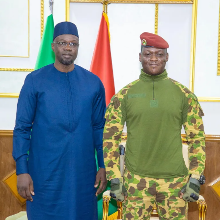
L’emploi et l’employabilité des jeunes ;
Les dynamiques migratoires ;
Le développement durable ;
Le pouvoir d’achat et la cherté de la vie ;
La préservation des libertés fondamentales ;
Un positionnement stratégique dans l’échiquier
politique
Cette annonce intervient alors que le paysage politique
sénégalais reste divisé sur l’opportunité même de ce
dialogue. En acceptant d’y participer tout en cherchant à
en redéfinir le périmètre, la Nouvelle Responsabilité
adopte une posture à la fois constructive et critique qui
pourrait lui permettre de se démarquer.
« Notre participation s’inscrit dans une dynamique de
contribution critique et constructive, dans un contexte
politique, économique et social particulièrement
préoccupant qui nécessite rapidement des mesures