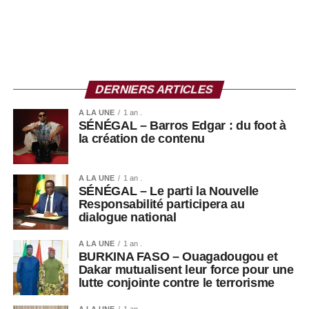
DERNIERS ARTICLES
A LA UNE
1 an .
SÉNÉGAL – Barros Edgar : du foot à
la création de contenu
A LA UNE
1 an .
SÉNÉGAL – Le parti la Nouvelle
Responsabilité participera au
dialogue national
A LA UNE
1 an .
BURKINA FASO – Ouagadougou et
Dakar mutualisent leur force pour une
lutte conjointe contre le terrorisme