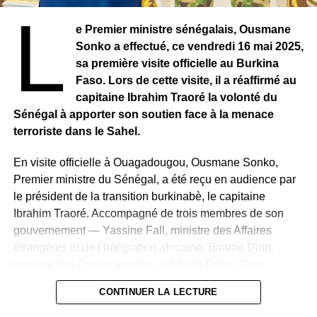
L
tensions qui traversent la société sénégalaise.
e Premier ministre sénégalais, Ousmane
Une vision républicaine revendiquée
Sonko a effectué, ce vendredi 16 mai 2025,
La Nouvelle Responsabilité(NR) rappelle son
sa première visite officielle au Burkina
attachement à son crédo « JAMM AK NJARIN » (paix et
Faso. Lors de cette visite, il a réaffirmé au
prospérité partagée) et insiste sur sa conception du
capitaine Ibrahim Traoré la volonté du
dialogue national comme
« un instrument républicain de
Sénégal à apporter son soutien face à la menace
pacification, de renforcement de la démocratie et de
terroriste dans le Sahel.
consolidation de l’État de droit ».
En visite officielle à Ouagadougou, Ousmane Sonko,
Premier ministre du Sénégal, a été reçu en audience par
le président de la transition burkinabè, le capitaine
Ibrahim Traoré. Accompagné de trois membres de son
gouvernement — Yassine Fall, ministre des Affaires
étrangères et de l’Intégration africaine, Birame Diop,
ministre des Forces armées, et Khady Diène Gaye,
ministre des Sports — Le chef du gouvernement
CONTINUER LA LECTURE
sénégalais a multiplié les échanges diplomatiques au
sommet.