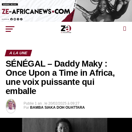
A LA UNE
SÉNÉGAL – Daddy Maky :
Once Upon a Time in Africa,
une voix puissante qui
emballe
Publie
1 an .
le
20/02/2025 à 09:27
Par
BAMBA SIAKA DOH OUATTARA