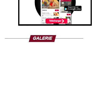
Mali ou du Niger. C’est une lutte de toute l’Afrique de
l’Ouest”.
Ousmane Sonko n’a pas seulement parlé à l’endroit de
Ouagadougou. Il s’adressait également à Bamako et à
Niamey.
En marge des questions diplomatiques, la visite de le
Premier ministre sénégalais revêt aussi une dimension
historique. En effet, ce samedi 17 mai 2025, il a pris part à
l’inauguration du Mausolée Thomas Sankara, figure
emblématique du panafricanisme et de ses 12
compagnons à Ouagadougou. Pour le Premier ministre
sénégalais, Thomas Sanka qui fait partie de ses maîtres
penseurs “ illumine depuis quelques décennies tous les
combats panafricanistes et souverainistes du continent”. Il
a également prévu de rencontrer la communauté
sénégalaise vivant au Burkina Faso.