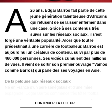
À
26 ans, Edgar Barros fait partie de cette
Daddy Maky, Cinéaste-Chanteur
jeune génération talentueuse d’Africains
qui refusent de se laisser enfermer dans
Un EP qui déménage
une case. Grâce à ses contenus très
Once Upon a Time in Africa puise largement dans la
suivis sur les réseaux sociaux, il s’est
musique africaine. À travers ses tambours traditionnels et
forgé une véritable popularité. Alors que tout le
son mélange de langues (wolof, bambara, anglais et une
prédestinait à une carrière de footballeur, Barros est
touche de français), chaque titre se pare d’une sonorité
aujourd’hui un créateur de contenu, suivi par plus de
unique. Mais c’est surtout par ses grooves soul que
460 000 personnes. Ses vidéos cumulent des millions
Daddy Maky se démarque. Jamais tranquille, il s’emballe
de vues. Il vient de sortir son premier ouvrage “Vamos
toujours. Sa voix puissante nous plonge au cœur du
comme Barros) qui parle des ses voyages en Asie.
reggae roots. Dès le premier morceau, Time Fi Revolution
(en anglais), l’EP donne le ton. Portée par des rythmes
De la pelouse aux réseaux sociaux
percutants et une voix déterminée, cette chanson est un
Né en France d’un père sénégalais et d’une mère
appel au réveil des consciences africaines. Puis vient Un
espagnole, Edgar Barros commence très tôt le football.
seul et même peuple (en dioula et en français), un hymne
Très vite, il intègre l’US Torcy, un club formateur reconnu,
à l’unité africaine, rappelant que malgré les frontières,
CONTINUER LA LECTURE
où il évolue aux côtés de Randal Kolo-Muani. À 19 ans,
l’Afrique reste une et indivisible. Avec Ay Nan Ka Wûli (en
un accident le met sur la touche : une rupture des