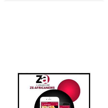
Cette première visite au Burkina Faso s’inscrit dans un
contexte de forte tension sécuritaire dans la région. À
l’issue de son entretien avec le président Traoré,
Ousmane Sonko a tenu à exprimer “la solidarité du
peuple sénégalais envers le peuple burkinabè, face à
cette épreuve qui lui est imposée, qu’il n’a pas choisie”.
Par ailleurs, il a apporté un “soutien absolu” aux autorités
de transition et affirmé la disponibilité du Sénégal à
envisager “toute possibilité de collaboration et de soutien”
face à la menace terroriste. Il a aussi insisté sur la
nécessité d’une riposte solidaire et structurée ; car,
souligne-t-il : “Aucun de nos pays ne peut échapper à
cette gangrène”.
Ousmane Sonko, dans ses déclarations, souhaite une
approche collective de la sécurité en Afrique de l’Ouest.
Aussi déclare-t-il : “Il est illusoire de croire que la menace
sécuritaire s’arrêtera aux frontières du Burkina Faso, du