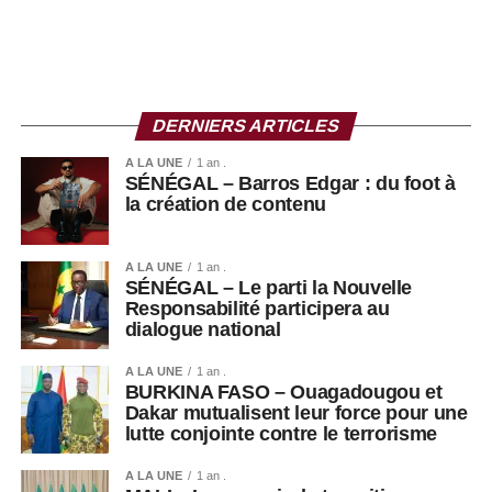
DERNIERS ARTICLES
A LA UNE
1 an .
SÉNÉGAL – Barros Edgar : du foot à
la création de contenu
A LA UNE
1 an .
SÉNÉGAL – Le parti la Nouvelle
Responsabilité participera au
dialogue national
A LA UNE
1 an .
BURKINA FASO – Ouagadougou et
Dakar mutualisent leur force pour une
lutte conjointe contre le terrorisme
A LA UNE
1 an .