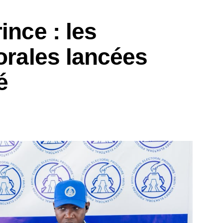
ince : les
torales lancées
é