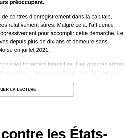
ours préoccupant.
 de centres d’enregistrement dans la capitale,
es relativement sûres. Malgré cela, l’affluence
 progressivement pour accomplir cette démarche. Le
tives depuis plus de dix ans et demeure sans
oïse en juillet 2021.
ngs s’est fortement intensifiée. Des groupes armés
rt-au-Prince ainsi que plusieurs axes stratégiques
onite, elles aussi en proie à des affrontements.
NUER LA LECTURE
une pression croissante pour organiser des
e 13 décembre. Toutefois, la situation sécuritaire
a capacité des électeurs à s’inscrire et à
 la moitié du corps électoral réside dans les zones
ontre les États-