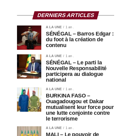
DERNIERS ARTICLES
A LA UNE
1 an .
SÉNÉGAL – Barros Edgar :
du foot à la création de
contenu
A LA UNE
1 an .
SÉNÉGAL – Le parti la
Nouvelle Responsabilité
participera au dialogue
national
A LA UNE
1 an .
BURKINA FASO –
Ouagadougou et Dakar
mutualisent leur force pour
une lutte conjointe contre
le terrorisme
A LA UNE
1 an .
MALI – Le pouvoir de