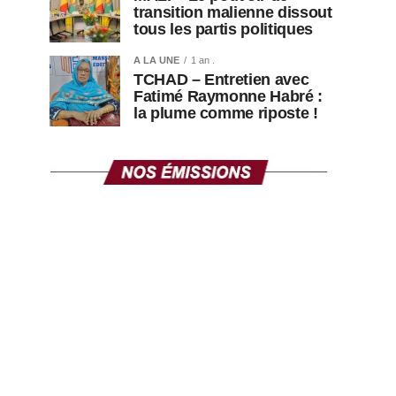
transition malienne dissout
tous les partis politiques
A LA UNE
1 an .
TCHAD – Entretien avec
Fatimé Raymonne Habré :
la plume comme riposte !