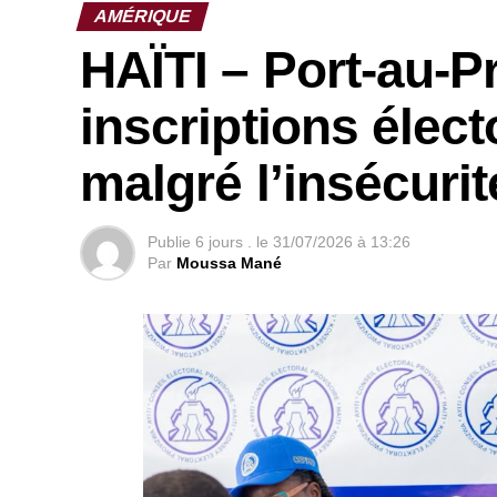
AMÉRIQUE
HAÏTI – Port-au-Pr
inscriptions élec
malgré l’insécurit
Publie
6 jours .
le
31/07/2026 à 13:26
Par
Moussa Mané