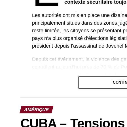
contexte sécuritaire touj
Les autorités ont mis en place une dizaine
principalement situés dans des zones jugé
reste limitée, les citoyens se présentant
pays n’a plus organisé d’élections législa
président depuis l’assassinat de Jovenel M
Depuis cet événement, la violence des ga
contrôlent aujourd’hui près de 70 % de Po
menant aux régions du Centre et de l’Artib
CONTI
Le Premier ministre, non élu, fait face à 
élections, dont le premier tour est prévu l
soulève de sérieuses incertitudes quant à l
AMÉRIQUE
participer au scrutin, d’autant que plus de
les plus affectées par les violences.
CUBA – Tensions c