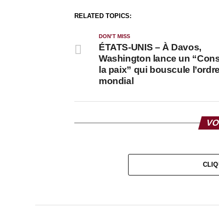
RELATED TOPICS:
DON'T MISS
ÉTATS-UNIS – À Davos,
Washington lance un “Cons
la paix” qui bouscule l’ordr
mondial
VO
CLIQ