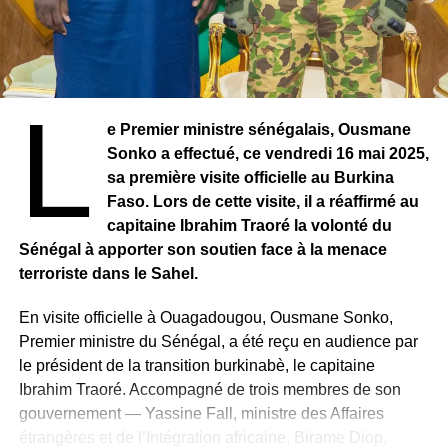
contribution critique et constructive, dans un contexte
RELATED TOPICS:
politique, économique et social particulièrement
UP NEXT
préoccupant qui nécessite rapidement des mesures
CÔTE D’IVOIRE – Ismaël Isaac : l’enfant de
Treichtown au New Morning
d’apaisement
« , précise le parti, faisant ainsi allusion aux
L
tensions qui traversent la société sénégalaise.
DON'T MISS
e Premier ministre sénégalais, Ousmane
MARTINIQUE – Jerryka Jacques-Gustave, une
Une vision républicaine revendiquée
voix d’exception “marquée au fer” par Johnny
Sonko a effectué, ce vendredi 16 mai 2025,
La Nouvelle Responsabilité(NR) rappelle son
Hallyday
sa première visite officielle au Burkina
attachement à son crédo « JAMM AK NJARIN » (paix et
Faso. Lors de cette visite, il a réaffirmé au
prospérité partagée) et insiste sur sa conception du
capitaine Ibrahim Traoré la volonté du
dialogue national comme
« un instrument républicain de
Sénégal à apporter son soutien face à la menace
pacification, de renforcement de la démocratie et de
terroriste dans le Sahel.
consolidation de l’État de droit ».
En visite officielle à Ouagadougou, Ousmane Sonko,
Premier ministre du Sénégal, a été reçu en audience par
le président de la transition burkinabè, le capitaine
Ibrahim Traoré. Accompagné de trois membres de son
gouvernement — Yassine Fall, ministre des Affaires
étrangères et de l’Intégration africaine, Birame Diop,