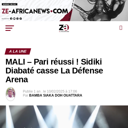
A LA UNE
MALI – Pari réussi ! Sidiki
Diabaté casse La Défense
Arena
Publie
1 an .
le
10/02/2025 à 17:06
Par
BAMBA SIAKA DOH OUATTARA