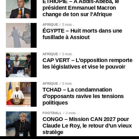
ÉTHIOPIE – À Addis-Abeba, le
président Emmanuel Macron
change de ton sur l’Afrique
AFRIQUE
3 mois .
ÉGYPTE – Huit morts dans une
fusillade à Assiout
AFRIQUE
3 mois .
CAP VERT – L’opposition remporte
les législatives et vise le pouvoir
AFRIQUE
3 mois .
TCHAD – La condamnation
d’opposants ravive les tensions
politiques
FOOTBALL
2 mois .
CONGO – Mission CAN 2027 pour
Claude Le Roy, le retour d’un vieux
stratège