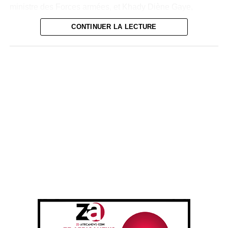
ministre des Forces armées, et Khady Diène Gaye,
ministre des Sports — Le chef du gouvernement
CONTINUER LA LECTURE
sénégalais a multiplié les échanges diplomatiques au
sommet.
Cette première visite au Burkina Faso s’inscrit dans un
contexte de forte tension sécuritaire dans la région. À
l’issue de son entretien avec le président Traoré,
Ousmane Sonko a tenu à exprimer “la solidarité du
peuple sénégalais envers le peuple burkinabè, face à
cette épreuve qui lui est imposée, qu’il n’a pas choisie”.
Par ailleurs, il a apporté un “soutien absolu” aux autorités
de transition et affirmé la disponibilité du Sénégal à
envisager “toute possibilité de collaboration et de soutien”
face à la menace terroriste. Il a aussi insisté sur la
nécessité d’une riposte solidaire et structurée ; car,
souligne-t-il : “Aucun de nos pays ne peut échapper à
cette gangrène”.