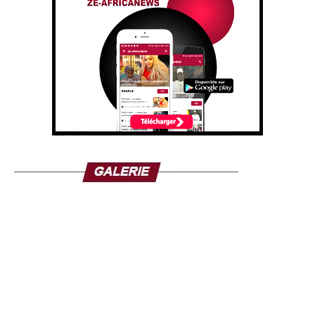
Ousmane Sonko, dans ses déclarations, souhaite une
approche collective de la sécurité en Afrique de l’Ouest.
Aussi déclare-t-il : “Il est illusoire de croire que la menace
sécuritaire s’arrêtera aux frontières du Burkina Faso, du
Mali ou du Niger. C’est une lutte de toute l’Afrique de
l’Ouest”.
Ousmane Sonko n’a pas seulement parlé à l’endroit de
Ouagadougou. Il s’adressait également à Bamako et à
Niamey.
En marge des questions diplomatiques, la visite de le
Premier ministre sénégalais revêt aussi une dimension
historique. En effet, ce samedi 17 mai 2025, il a pris part à
l’inauguration du Mausolée Thomas Sankara, figure
emblématique du panafricanisme et de ses 12
compagnons à Ouagadougou. Pour le Premier ministre
sénégalais, Thomas Sanka qui fait partie de ses maîtres
penseurs “ illumine depuis quelques décennies tous les