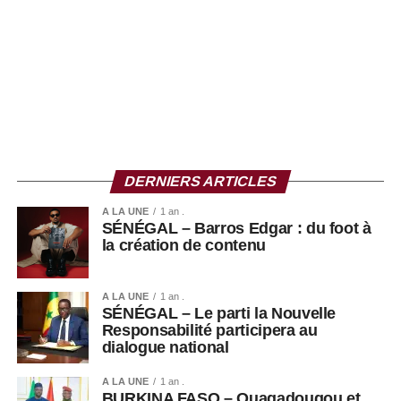
combats panafricanistes et souverainistes du continent”. Il
a également prévu de rencontrer la communauté
sénégalaise vivant au Burkina Faso.
DERNIERS ARTICLES
A LA UNE
1 an .
SÉNÉGAL – Barros Edgar : du foot à
la création de contenu
A LA UNE
1 an .
SÉNÉGAL – Le parti la Nouvelle
Responsabilité participera au
dialogue national
A LA UNE
1 an .
BURKINA FASO – Ouagadougou et