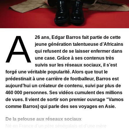
Sidiki Diabaté @Diouf
Une performance bien léchée
À
Le fils de Toumani Diabaté a fait honneur aux siens, la
26 ans, Edgar Barros fait partie de cette
caste des griots du Mandingue – et surtout à son père,
jeune génération talentueuse d’Africains
Toumani Diabaté. Lorsque le “king of” kora est entré sur
qui refusent de se laisser enfermer dans
scène… Que dis-je ? Il n’est pas entré sur scène; il en est
une case. Grâce à ses contenus très
littéralement sorti. Quand la lumière, incandescente, est
suivis sur les réseaux sociaux, il s’est
tombée sur le public très féminin, une ovation vibrante,
forgé une véritable popularité. Alors que tout le
rythmée par des applaudissements et des acclamations a
prédestinait à une carrière de footballeur, Barros est
résonné dans l’immensité de l’arène. Et l’artiste, couronne
aujourd’hui un créateur de contenu, suivi par plus de
d’or sur la tête, en blaser noir, est sorti d’une trappe
460 000 personnes. Ses vidéos cumulent des millions
ingénieusement disposée au milieu de la scène. Les fans
de vues. Il vient de sortir son premier ouvrage “Vamos
du crooner malien, électrisés par les jeux de lumières
comme Barros) qui parle des ses voyages en Asie.
sophistiqués, les écrans géants diffusant des images en
haute définition et une acoustique calibrée pour une
De la pelouse aux réseaux sociaux
restitution sonore parfaite, ne tenaient plus en place. Une
Né en France d’un père sénégalais et d’une mère