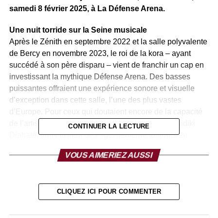
samedi 8 février 2025, à La Défense Arena.
Une nuit torride sur la Seine musicale
Après le Zénith en septembre 2022 et la salle polyvalente
de Bercy en novembre 2023, le roi de la kora – ayant
succédé à son père disparu – vient de franchir un cap en
investissant la mythique Défense Arena. Des basses
puissantes offraient une expérience sonore et visuelle
d’exception dans cette salle, l’une des plus vastes
d’Europe. Pour ceux qui doutaient encore de la capacité
de l’artiste à relever un tel défi, ils ont été servis. Sidiki
CONTINUER LA LECTURE
Diabaté, dans la fleur de l’âge, demeure toujours au
sommet de sa forme. Chose qui a échappé à plus d’un : le
VOUS AIMERIEZ AUSSI
8 février était aussi le jour d’anniversaire de l’artiste.
Trente-deux ans bien compté. Le public, transporté par la
magie du live, dans une ambiance surchauffée comme un
CLIQUEZ ICI POUR COMMENTER
night club à trois heures du matin, oscillait entre ferveur et
contemplation. Mais le doute n’était pas permis. Un seul
mot était de mise : s’abandonner dans ce grand raout.