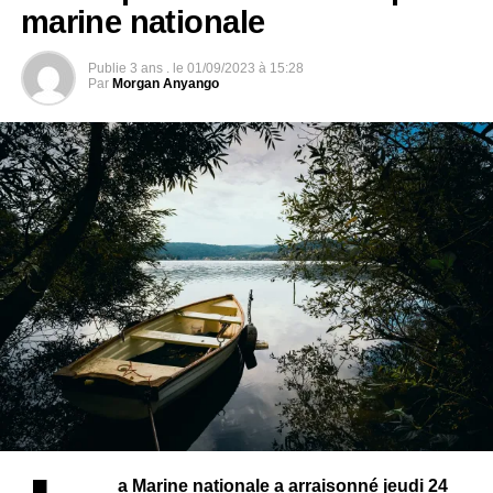
identification, prise en charge et ouverture d’enquête.
marine nationale
Publie
3 ans .
le
01/09/2023 à 15:28
Par
Morgan Anyango
Source : Marine nationale Sénégalaise
Crédit photo : Marine nationale Sénégalaise
a Marine nationale a arraisonné jeudi 24