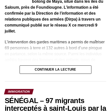
bolong de Maya, situé dans les îles du
Saloum, près de Foundiougne. L’information a été
confirmée par la Direction de l’information et des
relations publiques des armées (Dirpa) à travers un
communiqué publié sur le réseau X ce mercredi 9
juillet.
L’intervention des gardes maritimes a permis de maîtriser
69 personnes à terre et 132 autres à bord d’une pirogue
en partance, selon la même source. Parmi les individus
arrêtés figurent des femmes et des enfants, issus de
plusieurs nationalités. Aucun incident majeur n’a été
CONTINUER LA LECTURE
signalé durant l’opération.
Source : Crédit photo : MISP
Cette nouvelle interception s’inscrit dans le cadre du
Crédit photo : MISP
renforcement des dispositifs de surveillance maritime mis
IMMIGRATION
en place par les autorités sénégalaises pour contrer les
SÉNÉGAL – 97 migrants
départs irréguliers vers l’Europe. Les personnes arrêtées
ont été remises aux services compétents pour
interceptés à saint-Louis par la