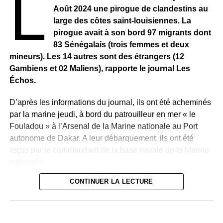
L
Août 2024 une pirogue de clandestins au
large des côtes saint-louisiennes. La
pirogue avait à son bord 97 migrants dont
83 Sénégalais (trois femmes et deux
mineurs). Les 14 autres sont des étrangers (12
Gambiens et 02 Maliens), rapporte le journal Les
Échos.
D’après les informations du journal, ils ont été acheminés
par la marine jeudi, à bord du patrouilleur en mer « le
Fouladou » à l’Arsenal de la Marine nationale au Port
autonome de Dakar. A leur débarquement, ils ont été
reçus par le commandant de la base navale de la Marine
nationale.
CONTINUER LA LECTURE
Il faut préciser que « dès l’annonce par la marine de
l’interception de cette pirogue, le procureur de la
République a ouvert une enquête pour connaître les
tenants et aboutissants. L’enquête est confiée à la