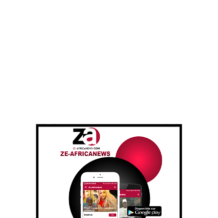
Direction nationale de lutte contre le trafic de migrants (
DNLT) de la Direction de la Police de l’air et des
frontières », ajoute le journal
« Interrogés d’emblée sur leurs lieux d’embarquement, ils
ont répondu que la pirogue a pris départ le 21 août
dernier à Kayar. Ils ont été interceptés à 250 km au large
des côtes de Saint-Louis par la marine nationale dans la
nuit du 21 au 22 août dernier », expliquent nos confrères