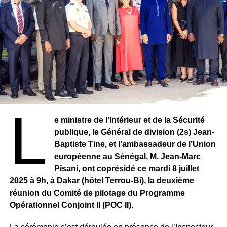
Affaire à suivre …..
Source : DakarMatin / Par La rédaction (Pape)
RELATED TOPICS:
UP NEXT
CENTRAFRIQUE : Premier festival des jeunes et
enfants de la rue organisé par l’Association Paix
L
et Réconciliation.
e ministre de l’Intérieur et de la Sécurité
DON'T MISS
publique, le Général de division (2s) Jean-
SENEGAL : Affaire Assane Diouf : Le ridicule
Baptiste Tine, et l’ambassadeur de l’Union
Sénégalais face aux exigences du droit
européenne au Sénégal, M. Jean-Marc
international.
Pisani, ont coprésidé ce mardi 8 juillet
2025 à 9h, à Dakar (hôtel Terrou-Bi), la deuxième
réunion du Comité de pilotage du Programme
Opérationnel Conjoint II (POC II).