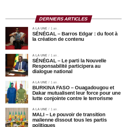
DERNIERS ARTICLES
A LA UNE
1 an .
SÉNÉGAL – Barros Edgar : du foot à
la création de contenu
A LA UNE
1 an .
SÉNÉGAL – Le parti la Nouvelle
Responsabilité participera au
dialogue national
A LA UNE
1 an .
BURKINA FASO – Ouagadougou et
Dakar mutualisent leur force pour une
lutte conjointe contre le terrorisme
A LA UNE
1 an .
MALI – Le pouvoir de transition
malienne dissout tous les partis
politiques