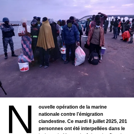
3. Assurer le secours en mer et la sécurisation de la
frontière maritime ;
4. Protéger les victimes ;
5. Sensibiliser le grand public aux risques de la migration
irrégulière et aux opportunités d’emploi.
Les partenaires clés du programme incluent : la Police
nationale, la Gendarmerie, les Douanes, la Justice, le
CILMI et le CNLTP.
N
ouvelle opération de la marine
nationale contre l’émigration
clandestine. Ce mardi 8 juillet 2025, 201
personnes ont été interpellées dans le