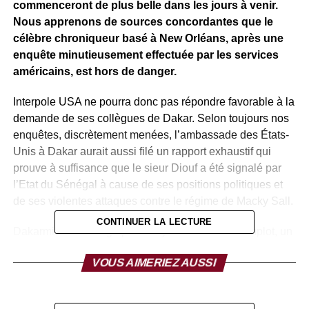
commenceront de plus belle dans les jours à venir.
Nous apprenons de sources concordantes que le
célèbre chroniqueur basé à New Orléans, après une
enquête minutieusement effectuée par les services
américains, est hors de danger.
Interpole USA ne pourra donc pas répondre favorable à la
demande de ses collègues de Dakar. Selon toujours nos
enquêtes, discrètement menées, l’ambassade des États-
Unis à Dakar aurait aussi filé un rapport exhaustif qui
prouve à suffisance que le sieur Diouf a été signalé par
l’Etat du Sénégal à cause de ses positions politiques et
de ses violentes attaques contre le régime de Macky Sall.
CONTINUER LA LECTURE
Dakarmidi a interrogé pour étayer la thèse du complot, un
grand lobbyiste sénégalais qui vit à Los Angeles qui,
VOUS AIMERIEZ AUSSI
depuis l’arrestation de l’activiste n’a cessé d’activer
discrètement ses réseaux. Il y’a quelques jours, il nous
disait que : “la stratégie pour empêcher l’état du Sénégal