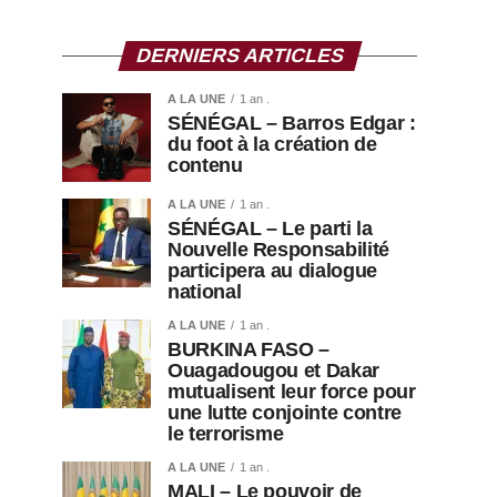
DERNIERS ARTICLES
A LA UNE
1 an .
SÉNÉGAL – Barros Edgar :
du foot à la création de
contenu
A LA UNE
1 an .
SÉNÉGAL – Le parti la
Nouvelle Responsabilité
participera au dialogue
national
A LA UNE
1 an .
BURKINA FASO –
Ouagadougou et Dakar
mutualisent leur force pour
une lutte conjointe contre
le terrorisme
A LA UNE
1 an .
MALI – Le pouvoir de