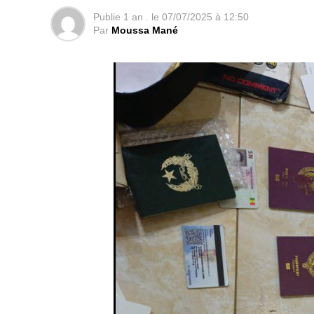
Publie
1 an .
le
07/07/2025 à 12:50
Par
Moussa Mané