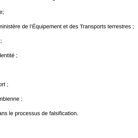
e;
 ministère de l’Équipement et des Transports terrestres ;
;
entité ;
rt ;
ambienne ;
ans le processus de falsification.