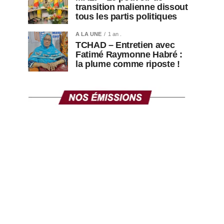
transition malienne dissout
tous les partis politiques
A LA UNE
1 an .
TCHAD – Entretien avec
Fatimé Raymonne Habré :
la plume comme riposte !