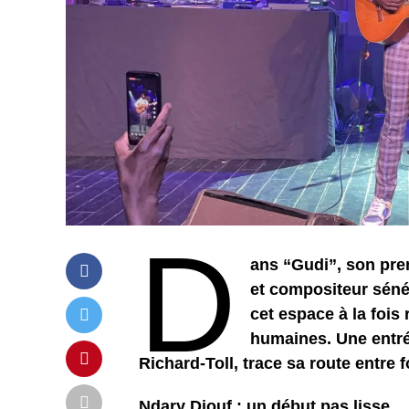
D
ans “Gudi”, son pre
et compositeur sénég
cet espace à la fois 
humaines. Une entrée
Richard-Toll, trace sa route entre 
Ndary Diouf : un début pas lisse