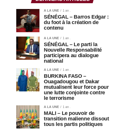
A LA UNE
1 an .
SÉNÉGAL – Barros Edgar :
du foot à la création de
contenu
A LA UNE
1 an .
SÉNÉGAL – Le parti la
Nouvelle Responsabilité
participera au dialogue
national
A LA UNE
1 an .
BURKINA FASO –
Ouagadougou et Dakar
mutualisent leur force pour
une lutte conjointe contre
le terrorisme
A LA UNE
1 an .
MALI – Le pouvoir de
transition malienne dissout
tous les partis politiques