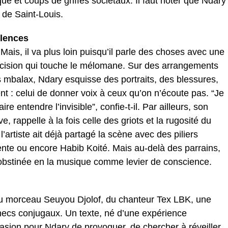
ue et coups de griffes sociétaux. Il faut noter que Ndary
” de Saint-Louis.
ilences
Mais, il va plus loin puisqu’il parle des choses avec une
récision qui touche le mélomane. Sur des arrangements
s mbalax, Ndary esquisse des portraits, des blessures,
nt : celui de donner voix à ceux qu’on n’écoute pas. “Je
e entendre l’invisible”, confie-t-il. Par ailleurs, son
ve, rappelle à la fois celle des griots et la rugosité du
l’artiste ait déjà partagé la scène avec des piliers
te ou encore Habib Koité. Mais au-delà des parrains,
oi obstinée en la musique comme levier de conscience.
u morceau Seuyou Djolof, du chanteur Tex LBK, une
hecs conjugaux. Un texte, né d’une expérience
asion pour Ndary de provoquer, de chercher à réveiller.