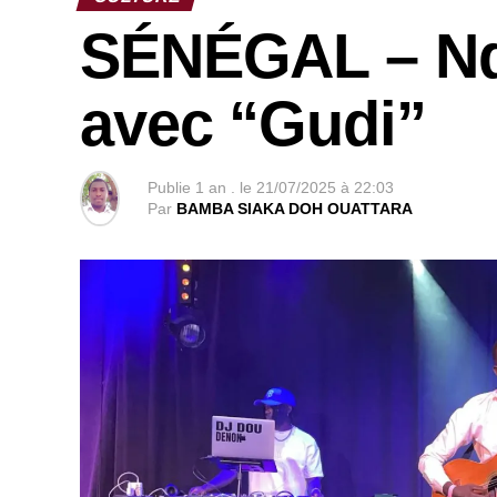
SÉNÉGAL – Nda
avec “Gudi”
Publie
1 an .
le
21/07/2025 à 22:03
Par
BAMBA SIAKA DOH OUATTARA