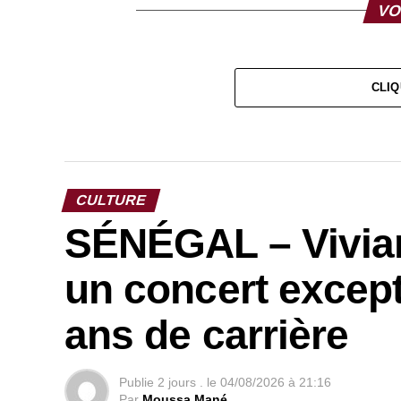
VO
CLIQ
CULTURE
SÉNÉGAL – Vivia
un concert except
ans de carrière
Publie
2 jours .
le
04/08/2026 à 21:16
Par
Moussa Mané