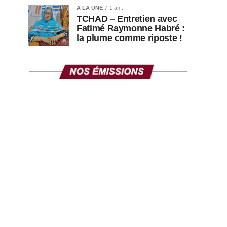
A LA UNE
1 an .
TCHAD – Entretien avec
Fatimé Raymonne Habré :
la plume comme riposte !