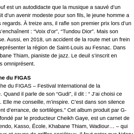
ouf est un autodidacte que la musique a sauvé d’un
êvait d’un avenir modeste pour son fils, le jeune homme a
regards. À treize ans, il rafle son premier prix lors d’un
s’enchaînent : “Voix d’or”, “Tundou Dior”. Mais son
se. Aussi, en 2018, un accident de la route met un frein
t représenter la région de Saint-Louis au Fesnac. Dans
bane Thiam, pianiste de jazz. Le deuil s’inscrit en
is omniprésent.
che du FIGAS
iche du FIGAS – Festival International de la
uand il parle de son “Gudi”, il dit : “ J’ai choisi ce
e. Elle me conseille, m’inspire. C’est dans son silence
nt d’errance, de sortilèges.” Cet album produit par G-
fondé par le producteur Cheikh Gaye, est un carnet de
Dekendo, Kasso, École, Khabane Thiam, Wadiour… – qui