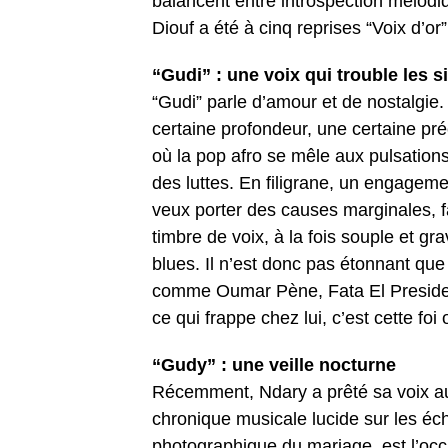
balancent entre introspection mélodiq
Diouf a été à cinq reprises “Voix d’or
“Gudi” : une voix qui trouble les s
“Gudi” parle d’amour et de nostalgie. 
certaine profondeur, une certaine p
où la pop afro se mêle aux pulsation
des luttes. En filigrane, un engageme
veux porter des causes marginales, fair
timbre de voix, à la fois souple et gra
blues. Il n’est donc pas étonnant que 
comme Oumar Pène, Fata El Presiden
ce qui frappe chez lui, c’est cette f
“Gudy” : une veille nocturne
Récemment, Ndary a prêté sa voix a
chronique musicale lucide sur les éc
photographique du mariage, est l’occ