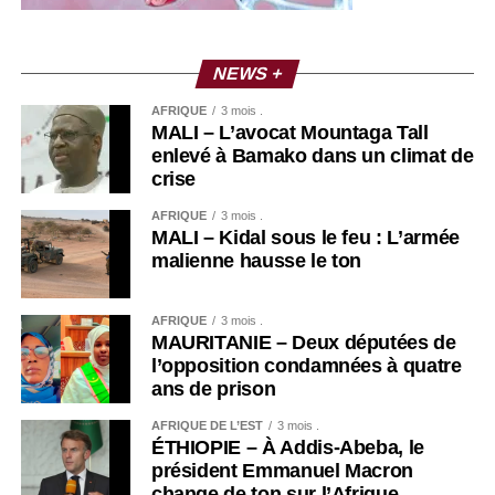
NEWS +
AFRIQUE
3 mois .
MALI – L’avocat Mountaga Tall
enlevé à Bamako dans un climat de
crise
AFRIQUE
3 mois .
MALI – Kidal sous le feu : L’armée
malienne hausse le ton
AFRIQUE
3 mois .
MAURITANIE – Deux députées de
l’opposition condamnées à quatre
ans de prison
AFRIQUE DE L’EST
3 mois .
ÉTHIOPIE – À Addis-Abeba, le
président Emmanuel Macron
change de ton sur l’Afrique