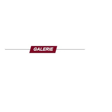
Washington cherche à transformer ce sommet en levier
diplomatique et économique.
L’un des objectifs majeurs de l’administration américaine
est la relance des discussions commerciales bilatérales.
L’idée d’un mécanisme institutionnalisé de dialogue
économique, présenté comme un « Conseil du commerce
», est au centre des négociations envisagées. Celui-ci
aurait pour vocation de réduire les tensions issues des
hausses de droits de douane imposées par les États-Unis
et des contre-mesures chinoises, notamment sur les
terres rares, ressources stratégiques pour l’industrie
mondiale.
Au-delà des enjeux commerciaux, les discussions
devraient également intégrer des dossiers hautement
sensibles. La question de l’Iran pèse fortement sur les
équilibres régionaux et mondiaux, notamment en raison
des perturbations du détroit d’Ormuz, axe essentiel du