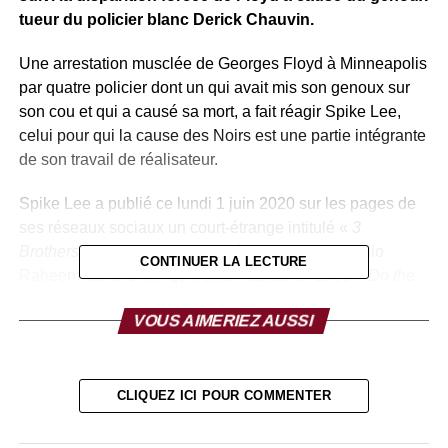
tueur du policier blanc Derick Chauvin.
Une arrestation musclée de Georges Floyd à Minneapolis
par quatre policier dont un qui avait mis son genoux sur
son cou et qui a causé sa mort, a fait réagir Spike Lee,
celui pour qui la cause des Noirs est une partie intégrante
de son travail de réalisateur.
Spike Lee a publié ce lundi 1 juin 2020 sur les pages de
ses réseaux sociaux un court-étrange intitulé «
3
Brothers »
Ce travail met en scène la mort de Radio
CONTINUER LA LECTURE
Raheem dans le film qu’il avait réalisé en 1989
« Do the
right thing »,
et la mort bien réelle de Georges Floyd et
VOUS AIMERIEZ AUSSI
d’Eric Garner, tous les deux décédés au cours d’une
interpellation. Georges Floyd en 2020 et Eric Garner en
2014.
CLIQUEZ ICI POUR COMMENTER
“Est-ce que l’histoire va arrêter de se répéter?” (Will
history stop repeating itself ?)
est la phrase sur fond noir