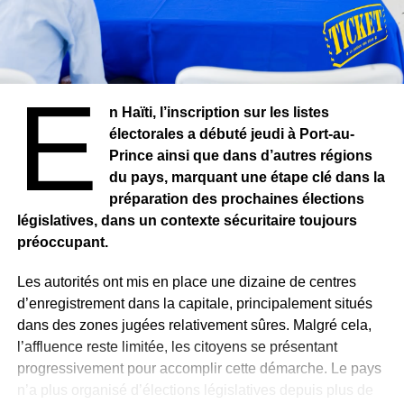
dimanche contre les brutalités policières meurtrières,
contre le racisme et les inégalités sociales subies par la
communauté noire d’Amérique également très touchée
par la crise du Covid-19.
E
n Haïti, l’inscription sur les listes
RELATED TOPICS:
électorales a débuté jeudi à Port-au-
UP NEXT
Prince ainsi que dans d’autres régions
FRANCE : Mort d’Adama Traoré : une expertise
du pays, marquant une étape clé dans la
valide l’asphyxie par le plaquage ventral
préparation des prochaines élections
DON'T MISS
législatives, dans un contexte sécuritaire toujours
ETATS-UNIS : La fille du maire de New York
préoccupant.
arrêtée lors d’une manifestation
Les autorités ont mis en place une dizaine de centres
d’enregistrement dans la capitale, principalement situés
dans des zones jugées relativement sûres. Malgré cela,
l’affluence reste limitée, les citoyens se présentant
progressivement pour accomplir cette démarche. Le pays
n’a plus organisé d’élections législatives depuis plus de