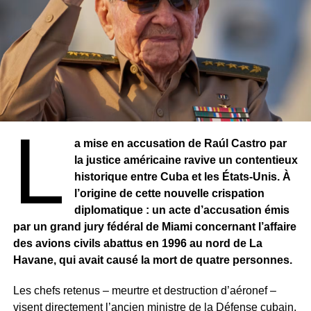
Desrosiers, a indiqué que de nouveaux centres
d’inscription devraient être ouverts dans les prochaines
semaines, notamment une vingtaine à Pétion-Ville,
considérée comme plus sécurisée. L’extension du
dispositif à d’autres communes dépendra cependant des
garanties apportées par le gouvernement.
Selon les Nations unies, plus de 5 900 personnes ont été
L
tuées en Haïti l’année dernière, et plus de 1 600 autres
a mise en accusation de Raúl Castro par
entre janvier et mars de cette année, illustrant la gravité
la justice américaine ravive un contentieux
de la crise sécuritaire.
historique entre Cuba et les États-Unis. À
l’origine de cette nouvelle crispation
Malgré ces défis, certains citoyens continuent de
diplomatique : un acte d’accusation émis
répondre à l’appel. À l’image d’Ismail Wilson, inscrit dès
par un grand jury fédéral de Miami concernant l’affaire
les premières heures, qui appelle les autorités à assurer
des avions civils abattus en 1996 au nord de La
la sécurité du processus électoral afin de permettre à tous
Havane, qui avait causé la mort de quatre personnes.
de voter dans des conditions acceptables.
Les chefs retenus – meurtre et destruction d’aéronef –
visent directement l’ancien ministre de la Défense cubain,