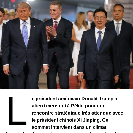
judiciaire. L’idée d’une intervention extérieure suscite
également des inquiétudes, notamment en raison de ses
potentielles conséquences sociales et économiques.
Sur le plan institutionnel, Miguel Díaz-Canel a fermement
condamné ces poursuites, les qualifiant de démarche «
politiquement motivée ». Selon lui, elles s’inscrivent dans
une stratégie visant à accentuer la pression sur le régime
cubain, voire à justifier des actions plus coercitives à
l’avenir.
Côté américain, le ministère de la Justice, par la voix de
Todd Blanche, affirme attendre que l’ancien dirigeant
L
cubain réponde volontairement aux accusations portées
e président américain Donald Trump a
contre lui.
atterri mercredi à Pékin pour une
rencontre stratégique très attendue avec
Presque trente ans après les faits, l’affaire continue ainsi
le président chinois Xi Jinping. Ce
d’alimenter un différend diplomatique profond. Entre
sommet intervient dans un climat
exigences judiciaires, revendications de souveraineté et