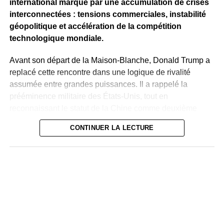
international marqué par une accumulation de crises
appels au dialogue, ce dossier illustre la persistance de
interconnectées : tensions commerciales, instabilité
fractures historiques dans les relations entre Washington
géopolitique et accélération de la compétition
et La Havane.
technologique mondiale.
Avant son départ de la Maison-Blanche, Donald Trump a
replacé cette rencontre dans une logique de rivalité
assumée entre grandes puissances. Il a rappelé la
prééminence militaire des États-Unis, tout en
reconnaissant le statut de la Chine comme deuxième
puissance mondiale, illustrant ainsi une relation
CONTINUER LA LECTURE
structurée autant par la compétition que par la nécessité
de dialogue.
Sur le plan intérieur, le président américain arrive à ce
rendez-vous dans un contexte politique et économique
fragile. Les conséquences de la guerre impliquant Israël
et l’Iran, combinées aux pressions inflationnistes, ont
contribué à affaiblir sa popularité. Dans ce cadre,