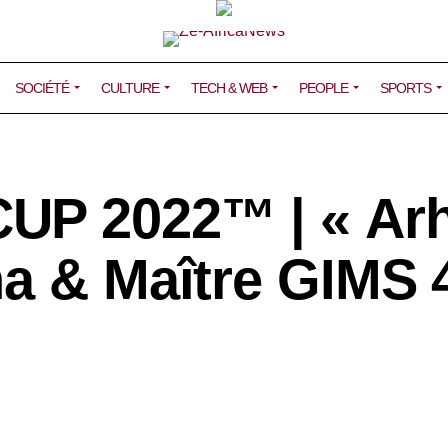
SOCIÉTÉ
CULTURE
TECH & WEB
PEOPLE
SPORTS
UP 2022™ | « Ar
na & Maître GIMS 