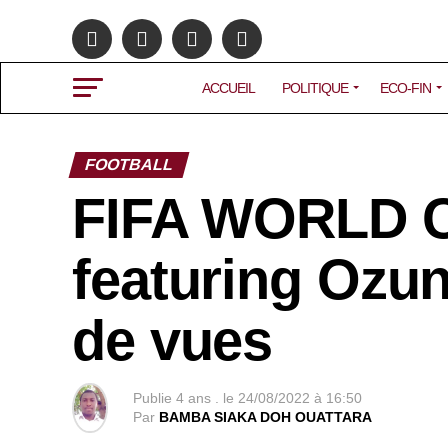
ACCUEIL
POLITIQUE
ECO-FIN
FOOTBALL
FIFA WORLD C
featuring Ozu
de vues
Publie
4 ans .
le
24/08/2022 à 16:50
Par
BAMBA SIAKA DOH OUATTARA