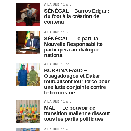
A LA UNE
1 an .
SÉNÉGAL – Barros Edgar :
du foot à la création de
contenu
A LA UNE
1 an .
SÉNÉGAL – Le parti la
Nouvelle Responsabilité
participera au dialogue
national
A LA UNE
1 an .
BURKINA FASO –
Ouagadougou et Dakar
mutualisent leur force pour
une lutte conjointe contre
le terrorisme
A LA UNE
1 an .
MALI – Le pouvoir de
transition malienne dissout
tous les partis politiques
A LA UNE
1 an .