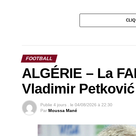
CLIQ
FOOTBALL
ALGÉRIE – La FAF 
Vladimir Petković
Publie
4 jours .
le
04/08/2026 à 22:30
Par
Moussa Mané