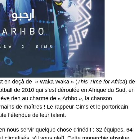
 est en deçà de « Waka Waka » (
This Time for Africa
) de
ball de 2010 qui s’est déroulée en Afrique du Sud, en
nlève rien au charme de « Arhbo », la chanson
ains de maîtres ! Le rappeur Gims et le portoricain
te l’étendue de leur talent.
en nous servir quelque chose d’inédit : 32 équipes, 64
t climatisés, s’il vous plaît. Cette monarchie absolue