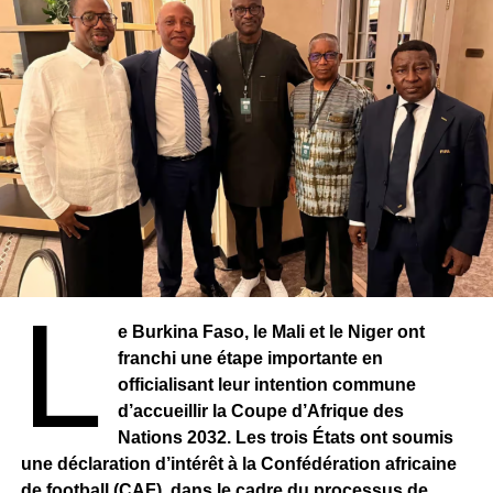
L
e Burkina Faso, le Mali et le Niger ont
franchi une étape importante en
officialisant leur intention commune
Attendu dans les prochains jours à Abidjan, il prendra
d’accueillir la Coupe d’Afrique des
officiellement ses fonctions avant d’être présenté aux
Nations 2032. Les trois États ont soumis
médias et au public lors d’une conférence de presse dont
une déclaration d’intérêt à la Confédération africaine
les modalités seront communiquées ultérieurement.
de football (CAF), dans le cadre du processus de