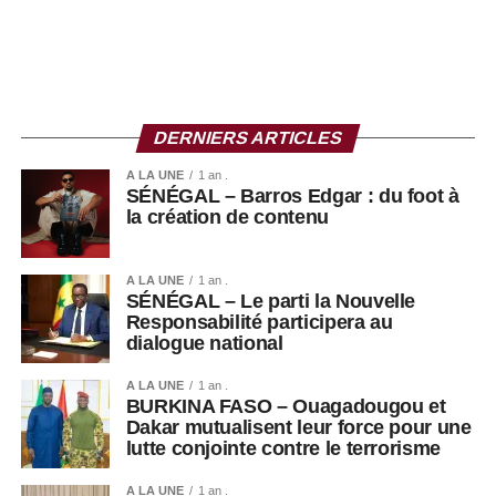
DERNIERS ARTICLES
A LA UNE
1 an .
SÉNÉGAL – Barros Edgar : du foot à
la création de contenu
A LA UNE
1 an .
SÉNÉGAL – Le parti la Nouvelle
Responsabilité participera au
dialogue national
A LA UNE
1 an .
BURKINA FASO – Ouagadougou et
Dakar mutualisent leur force pour une
lutte conjointe contre le terrorisme
A LA UNE
1 an .