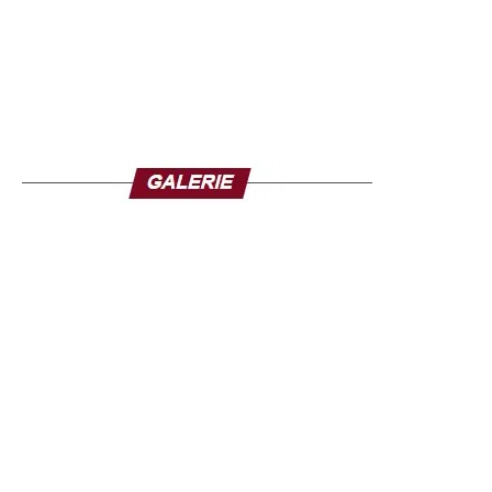
Diène Gaye en mai dernier.
Par ailleurs, la course à l’organisation de la Coupe
d’Afrique des Nations 2028 commence également à se
dessiner. La Libye a officiellement exprimé sa volonté
d’accueillir cette édition, tandis que d’autres candidatures
pourraient émerger dans les mois à venir.
La CAF devra désormais examiner l’ensemble des
dossiers avant de désigner les pays hôtes des prochaines
éditions de la Coupe d’Afrique des Nations.