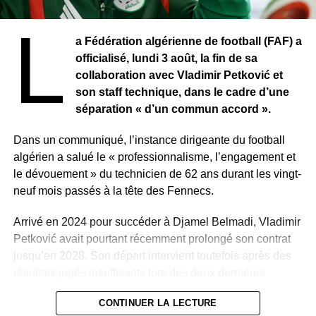
L
a Fédération algérienne de football (FAF) a
officialisé, lundi 3 août, la fin de sa
collaboration avec Vladimir Petković et
son staff technique, dans le cadre d’une
séparation « d’un commun accord ».
Dans un communiqué, l’instance dirigeante du football
algérien a salué le « professionnalisme, l’engagement et
le dévouement » du technicien de 62 ans durant les vingt-
neuf mois passés à la tête des Fennecs.
Arrivé en 2024 pour succéder à Djamel Belmadi, Vladimir
Petković avait pourtant récemment prolongé son contrat
jusqu’en 2028. Son départ intervient toutefois après des
résultats jugés insuffisants lors des deux dernières
grandes compétitions internationales.
CONTINUER LA LECTURE