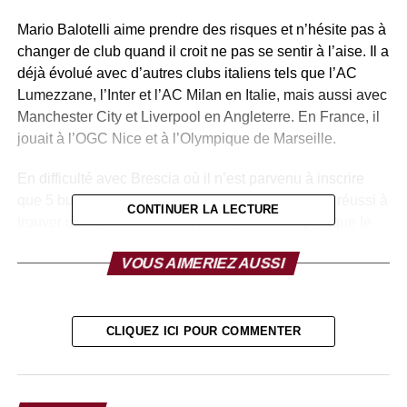
Mario Balotelli aime prendre des risques et n’hésite pas à
changer de club quand il croit ne pas se sentir à l’aise. Il a
déjà évolué avec d’autres clubs italiens tels que l’AC
Lumezzane, l’Inter et l’AC Milan en Italie, mais aussi avec
Manchester City et Liverpool en Angleterre. En France, il
jouait à l’OGC Nice et à l’Olympique de Marseille.
En difficulté avec Brescia où il n’est parvenu à inscrire
que 5 buts en 16 apparitions, Balotelli n’avait pas réussi à
CONTINUER LA LECTURE
trouver un club. Désormais, c’est chose faite puisque le
géant italien a signé un contrat jusqu’en juin 2021 avec
VOUS AIMERIEZ AUSSI
l’AC Monza dont l’objectif est d’évoluer en première
division italienne.
Mario Balotelli retrouvera son numéro de prédilection, le
CLIQUEZ ICI POUR COMMENTER
45 et évoluera dans le club avec des joueurs de renom
comme Kevin Prince Boateng ou encore Gabriel Paletta.