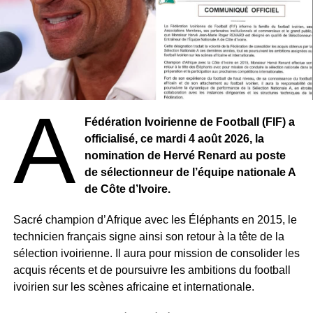
entraîneur du FC Barcelone, dont la piste aurait été
abandonnée en raison d’exigences salariales trop
élevées.
La Direction technique nationale a réuni le Collège
technique national le 30 juillet afin d’étudier différentes
candidatures. Trois profils devraient être proposés à la
a
FAF, qui devra trancher dans les prochaines semaines.
Fédération Ivoirienne de Football (FIF) a
officialisé, ce mardi 4 août 2026, la
Ce changement marque un nouveau tournant pour la
nomination de Hervé Renard au poste
sélection algérienne, appelée à se relancer rapidement
de sélectionneur de l’équipe nationale A
après une période de résultats en demi-teinte.
de Côte d’Ivoire.
Sacré champion d’Afrique avec les Éléphants en 2015, le
technicien français signe ainsi son retour à la tête de la
sélection ivoirienne. Il aura pour mission de consolider les
acquis récents et de poursuivre les ambitions du football
ivoirien sur les scènes africaine et internationale.