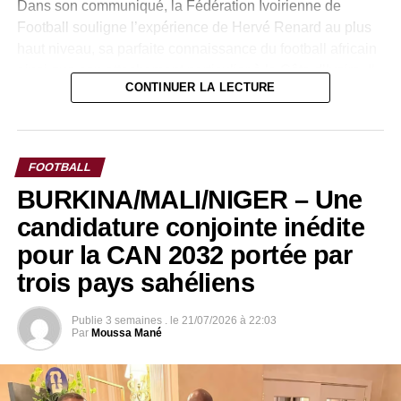
Dans son communiqué, la Fédération Ivoirienne de
Football souligne l’expérience de Hervé Renard au plus
haut niveau, sa parfaite connaissance du football africain
ainsi que son attachement particulier à la Côte d’Ivoire. Il
CONTINUER LA LECTURE
travaillera en étroite collaboration avec les instances
dirigeantes et les structures techniques afin de maintenir
la dynamique de performance des Éléphants.
FOOTBALL
BURKINA/MALI/NIGER – Une
candidature conjointe inédite
pour la CAN 2032 portée par
trois pays sahéliens
Publie
3 semaines .
le
21/07/2026 à 22:03
Par
Moussa Mané